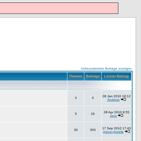
Unbeantwortete Beiträge anzeigen
Themen
Beiträge
Letzter Beitrag
06 Jan 2010 19:12
4
4
Andreas
08 Apr 2010 9:55
5
20
Jens
17 Sep 2010 17:43
30
303
grauer-geselle