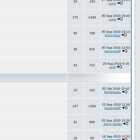
10
133
Lutra
30 Sep 2010 19:40
175
1449
Lutra
30 Sep 2010 23:13
95
768
Shiroi Kiba
30 Sep 2010 12:53
38
625
SammysHP
25 Aug 2010 6:16
43
712
andi
02 Okt 2010 15:42
15
323
Wolfsheuler
15 Sep 2010 11:36
167
1284
SammysHP
05 Sep 2010 15:29
31
895
Joerg Sattler
14 Sep 2010 11:53
16
63
SammysHP