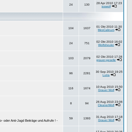
28 Apr 2010 17:23
24
130
joswolf
01 Okt 2010 11:30
104
1637
MesCalinum
02 Okt 2010 16:02
24
751
Wolfsheuler
02 Okt 2010 17:28
103
2079
grauer-geselle
30 Sep 2010 19:25
96
2281
Lutra
10 Aug 2010 15:50
116
1674
Grauer Wolf
26 Aug 2010 23:06
8
94
CleanerWolf
31 Aug 2010 17:18
59
1393
Grauer Wolf
 oder Anti-Jagd Beiträge und Aufrufe ! -
17 Sep 2010 20:25