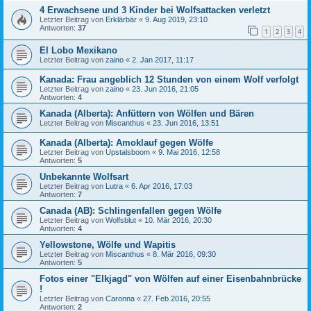
4 Erwachsene und 3 Kinder bei Wolfsattacken verletzt
Letzter Beitrag von
Erklärbär
«
9. Aug 2019, 23:10
Antworten:
37
1
2
3
4
El Lobo Mexikano
Letzter Beitrag von
zaino
«
2. Jan 2017, 11:17
Kanada: Frau angeblich 12 Stunden von einem Wolf verfolgt
Letzter Beitrag von
zaino
«
23. Jun 2016, 21:05
Antworten:
4
Kanada (Alberta): Anfüttern von Wölfen und Bären
Letzter Beitrag von
Miscanthus
«
23. Jun 2016, 13:51
Kanada (Alberta): Amoklauf gegen Wölfe
Letzter Beitrag von
Upstalsboom
«
9. Mai 2016, 12:58
Antworten:
5
Unbekannte Wolfsart
Letzter Beitrag von
Lutra
«
6. Apr 2016, 17:03
Antworten:
7
Canada (AB): Schlingenfallen gegen Wölfe
Letzter Beitrag von
Wolfsblut
«
10. Mär 2016, 20:30
Antworten:
4
Yellowstone, Wölfe und Wapitis
Letzter Beitrag von
Miscanthus
«
8. Mär 2016, 09:30
Antworten:
5
Fotos einer "Elkjagd" von Wölfen auf einer Eisenbahnbrücke
!
Letzter Beitrag von
Caronna
«
27. Feb 2016, 20:55
Antworten:
2