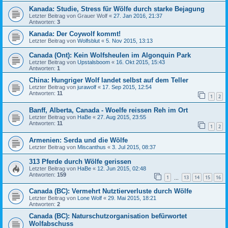
Kanada: Studie, Stress für Wölfe durch starke Bejagung
Letzter Beitrag von
Grauer Wolf
«
27. Jan 2016, 21:37
Antworten:
3
Kanada: Der Coywolf kommt!
Letzter Beitrag von
Wolfsblut
«
5. Nov 2015, 13:13
Canada (Ont): Kein Wolfsheulen im Algonquin Park
Letzter Beitrag von
Upstalsboom
«
16. Okt 2015, 15:43
Antworten:
1
China: Hungriger Wolf landet selbst auf dem Teller
Letzter Beitrag von
jurawolf
«
17. Sep 2015, 12:54
Antworten:
11
1
2
Banff, Alberta, Canada - Woelfe reissen Reh im Ort
Letzter Beitrag von
HaBe
«
27. Aug 2015, 23:55
Antworten:
11
1
2
Armenien: Serda und die Wölfe
Letzter Beitrag von
Miscanthus
«
3. Jul 2015, 08:37
313 Pferde durch Wölfe gerissen
Letzter Beitrag von
HaBe
«
12. Jun 2015, 02:48
Antworten:
159
1
13
14
15
16
…
Canada (BC): Vermehrt Nutztierverluste durch Wölfe
Letzter Beitrag von
Lone Wolf
«
29. Mai 2015, 18:21
Antworten:
2
Canada (BC): Naturschutzorganisation befürwortet
Wolfabschuss