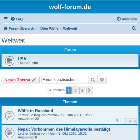
wolf-forum.de
FAQ
Anmelden
S
Foren-Übersicht
Über Wölfe
Weltweit
u
Weltweit
c
Forum
h
e
USA
Themen:
200
Suche
Erweiterte Suche
Neues Thema
1
2
3
Nächste
64 Themen
Themen
Wölfe in Russland
Letzter Beitrag von
maxa67
«
8. Jan 2021, 13:59
Antworten:
20
1
2
3
Nepal: Vorkommen des Himalayawolfs bestätigt
Letzter Beitrag von
friloo
«
9. Okt 2020, 18:31
Antworten:
6