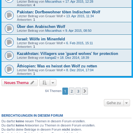
Letzter Beitrag von
Miscanthus
«
17. Apr 2015, 12:28
Antworten:
4
Pakistan: Dorfbewohner töten Indischen Wolf
Letzter Beitrag von
Grauer Wolf
«
13. Apr 2015, 11:34
Antworten:
1
Über den Arabischen Wolf
Letzter Beitrag von
Miscanthus
«
9. Apr 2015, 08:50
Israel: Wölfe im Minenfeld
Letzter Beitrag von
Grauer Wolf
«
6. Feb 2015, 15:11
Antworten:
1
Kazakhstan: Villagers use 'guard wolves' for protection
Letzter Beitrag von
kangal2
«
18. Dez 2014, 18:39
Äthiopien: Was es heisst den Wolf zu retten
Letzter Beitrag von
Grauer Wolf
«
8. Dez 2014, 17:04
Antworten:
1
Neues Thema
1
2
3
Nächste
64 Themen
Gehe zu
BERECHTIGUNGEN IN DIESEM FORUM
Du darfst
keine
neuen Themen in diesem Forum erstellen.
Du darfst
keine
Antworten zu Themen in diesem Forum erstellen.
Du darfst deine Beiträge in diesem Forum
nicht
ändern.