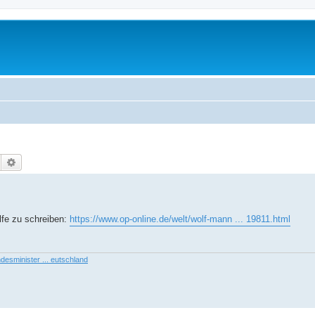
Suche
Erweiterte Suche
lfe zu schreiben:
https://www.op-online.de/welt/wolf-mann ... 19811.html
desminister ... eutschland