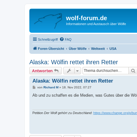
wolf-forum.de
Informationen und Austausch über Wölfe
Schnellzugriff
FAQ
Foren-Übersicht
Über Wölfe
Weltweit
USA
Alaska: Wölfin rettet ihren Retter
Antworten
Alaska: Wölfin rettet ihren Retter
B
von
Richard M
»
18. Nov 2022, 07:27
e
i
Ab und zu schaffen es die Medien, was Gutes über die Wö
t
r
a
g
Petition
Der Wolf gehört zu Deutschland
:
https://www.change.org/p/bun