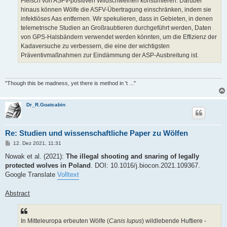
Fleisch von ASFV-positiven Wildschweinen konsumieren. Darüber
hinaus können Wölfe die ASFV-Übertragung einschränken, indem sie
infektiöses Aas entfernen. Wir spekulieren, dass in Gebieten, in denen
telemetrische Studien an Großraubtieren durchgeführt werden, Daten
von GPS-Halsbändern verwendet werden könnten, um die Effizienz der
Kadaversuche zu verbessern, die eine der wichtigsten
Präventivmaßnahmen zur Eindämmung der ASP-Ausbreitung ist.
"Though this be madness, yet there is method in 't ..."
Dr_R.Goatcabin
Re: Studien und wissenschaftliche Paper zu Wölfen
B
12. Dez 2021, 11:31
e
i
Nowak et al. (2021):
The illegal shooting and snaring of legally
t
protected wolves in Poland
. DOI: 10.1016/j.biocon.2021.109367.
r
a
Google Translate
Volltext
g
Abstract
In Mitteleuropa erbeuten Wölfe (
Canis lupus
) wildlebende Huftiere -