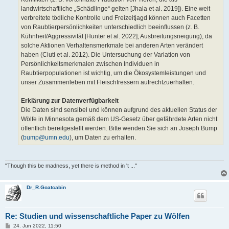
landwirtschaftliche „Schädlinge“ gelten [Jhala et al. 2019]). Eine weit
verbreitete tödliche Kontrolle und Freizeitjagd können auch Facetten
von Raubtierpersönlichkeiten unterschiedlich beeinflussen (z. B.
Kühnheit/Aggressivität [Hunter et al. 2022]; Ausbreitungsneigung), da
solche Aktionen Verhaltensmerkmale bei anderen Arten verändert
haben (Ciuti et al. 2012). Die Untersuchung der Variation von
Persönlichkeitsmerkmalen zwischen Individuen in
Raubtierpopulationen ist wichtig, um die Ökosystemleistungen und
unser Zusammenleben mit Fleischfressern aufrechtzuerhalten.
Erklärung zur Datenverfügbarkeit
Die Daten sind sensibel und können aufgrund des aktuellen Status der
Wölfe in Minnesota gemäß dem US-Gesetz über gefährdete Arten nicht
öffentlich bereitgestellt werden. Bitte wenden Sie sich an Joseph Bump
(
bump@umn.edu
), um Daten zu erhalten.
"Though this be madness, yet there is method in 't ..."
Dr_R.Goatcabin
Re: Studien und wissenschaftliche Paper zu Wölfen
B
24. Jun 2022, 11:50