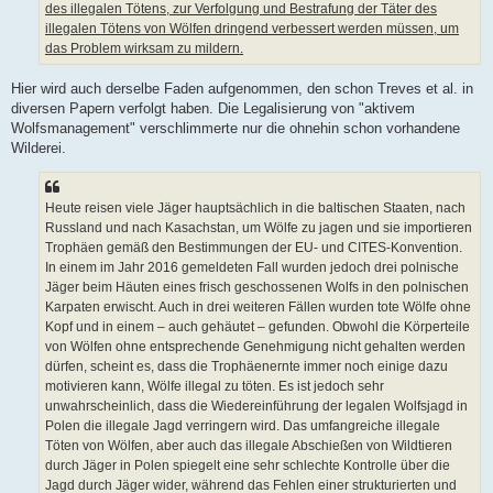
des illegalen Tötens, zur Verfolgung und Bestrafung der Täter des
illegalen Tötens von Wölfen dringend verbessert werden müssen, um
das Problem wirksam zu mildern.
Hier wird auch derselbe Faden aufgenommen, den schon Treves et al. in
diversen Papern verfolgt haben. Die Legalisierung von "aktivem
Wolfsmanagement" verschlimmerte nur die ohnehin schon vorhandene
Wilderei.
Heute reisen viele Jäger hauptsächlich in die baltischen Staaten, nach
Russland und nach Kasachstan, um Wölfe zu jagen und sie importieren
Trophäen gemäß den Bestimmungen der EU- und CITES-Konvention.
In einem im Jahr 2016 gemeldeten Fall wurden jedoch drei polnische
Jäger beim Häuten eines frisch geschossenen Wolfs in den polnischen
Karpaten erwischt. Auch in drei weiteren Fällen wurden tote Wölfe ohne
Kopf und in einem – auch gehäutet – gefunden. Obwohl die Körperteile
von Wölfen ohne entsprechende Genehmigung nicht gehalten werden
dürfen, scheint es, dass die Trophäenernte immer noch einige dazu
motivieren kann, Wölfe illegal zu töten. Es ist jedoch sehr
unwahrscheinlich, dass die Wiedereinführung der legalen Wolfsjagd in
Polen die illegale Jagd verringern wird. Das umfangreiche illegale
Töten von Wölfen, aber auch das illegale Abschießen von Wildtieren
durch Jäger in Polen spiegelt eine sehr schlechte Kontrolle über die
Jagd durch Jäger wider, während das Fehlen einer strukturierten und