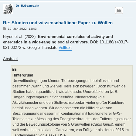
Dr_R.Goatcabin
Re: Studien und wissenschaftliche Paper zu Wölfen
B
12. Jan 2022, 14:43
e
i
Bryce et al. (2022):
Environmental correlates of activity and
t
energetics in a wide-ranging social carnivore
. DOI: 10.1186/s40317-
r
a
021-00272-w. Google Translate
Volltext
g
Abstract
Hintergrund
Umweltbedingungen können Tierbewegungen beeinflussen und
bestimmen, wann und wie viel Tiere sich bewegen. Doch nur wenige
Studien haben quantifiziert, wie abiotische Umweltfaktoren (z. B.
Umgebungstemperatur, Schneehöhe, Niederschlag) die
Aktivitätsmuster und den Stoffwechselbedarf vieler großer Raubtiere
beeinflussen können. Wir demonstrieren die Nützlichkeit von
Beschleunigungsmessern in Kombination mit traditionellerer GPS-
Telemetrie zur Messung des Energieverbrauchs, der Entfernungsmuster
und der Bewegungsökologie von 5 Grauwölfen (
Canis lupus
), einem
weit verbreiteten sozialen Carnivoren, von Frühjahr bis Herbst 2015 im
Landesinneren von Alaska, USA .