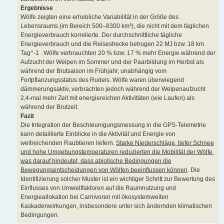
Ergebnisse
Wölfe zeigten eine erhebliche Variabilität in der Größe des
Lebensraums (im Bereich 500–8300 km²), die nicht mit dem täglichen
Energieverbrauch korrelierte. Der durchschnittliche tägliche
Energieverbrauch und die Reisestrecke betrugen 22 MJ bzw. 18 km
Tag^-1 . Wölfe verbrauchten 20 % bzw. 17 % mehr Energie während der
Aufzucht der Welpen im Sommer und der Paarbildung im Herbst als
während der Brutsaison im Frühjahr, unabhängig vom
Fortpflanzungsstatus des Rudels. Wölfe waren überwiegend
dämmerungsaktiv, verbrachten jedoch während der Welpenaufzucht
2,4-mal mehr Zeit mit energiereichen Aktivitäten (wie Laufen) als
während der Brutzeit.
Fazit
Die Integration der Beschleunigungsmessung in die GPS-Telemetrie
kann detaillierte Einblicke in die Aktivität und Energie von
weitreichenden Raubtieren liefern.
Starke Niederschläge, tiefer Schnee
und hohe Umgebungstemperaturen reduzierten die Mobilität der Wölfe,
was darauf hindeutet, dass abiotische Bedingungen die
Bewegungsentscheidungen von Wölfen beeinflussen können
. Die
Identifizierung solcher Muster ist ein wichtiger Schritt zur Bewertung des
Einflusses von Umweltfaktoren auf die Raumnutzung und
Energieallokation bei Carnivoren mit ökosystemweiten
Kaskadenwirkungen, insbesondere unter sich ändernden klimatischen
Bedingungen.