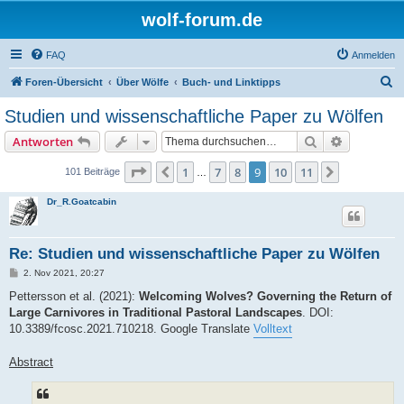
wolf-forum.de
FAQ
Anmelden
S
Foren-Übersicht
Über Wölfe
Buch- und Linktipps
u
Studien und wissenschaftliche Paper zu Wölfen
c
Suche
Erweiterte
Antworten
h
e
Seite
9
von
11
1
7
8
9
10
11
Vorherige
Nächste
101 Beiträge
…
Dr_R.Goatcabin
Re: Studien und wissenschaftliche Paper zu Wölfen
B
2. Nov 2021, 20:27
e
i
Pettersson et al. (2021):
Welcoming Wolves? Governing the Return of
t
Large Carnivores in Traditional Pastoral Landscapes
. DOI:
r
a
10.3389/fcosc.2021.710218. Google Translate
Volltext
g
Abstract