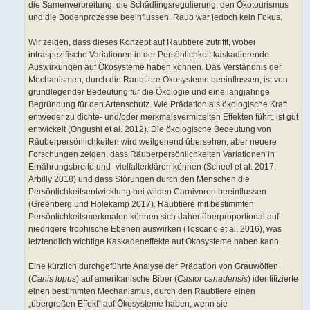
die Samenverbreitung, die Schädlingsregulierung, den Ökotourismus
und die Bodenprozesse beeinflussen. Raub war jedoch kein Fokus.
Wir zeigen, dass dieses Konzept auf Raubtiere zutrifft, wobei
intraspezifische Variationen in der Persönlichkeit kaskadierende
Auswirkungen auf Ökosysteme haben können. Das Verständnis der
Mechanismen, durch die Raubtiere Ökosysteme beeinflussen, ist von
grundlegender Bedeutung für die Ökologie und eine langjährige
Begründung für den Artenschutz. Wie Prädation als ökologische Kraft
entweder zu dichte- und/oder merkmalsvermittelten Effekten führt, ist gut
entwickelt (Ohgushi et al. 2012). Die ökologische Bedeutung von
Räuberpersönlichkeiten wird weitgehend übersehen, aber neuere
Forschungen zeigen, dass Räuberpersönlichkeiten Variationen in
Ernährungsbreite und -vielfalterklären können (Scheel et al. 2017;
Arbilly 2018) und dass Störungen durch den Menschen die
Persönlichkeitsentwicklung bei wilden Carnivoren beeinflussen
(Greenberg und Holekamp 2017). Raubtiere mit bestimmten
Persönlichkeitsmerkmalen können sich daher überproportional auf
niedrigere trophische Ebenen auswirken (Toscano et al. 2016), was
letztendlich wichtige Kaskadeneffekte auf Ökosysteme haben kann.
Eine kürzlich durchgeführte Analyse der Prädation von Grauwölfen
(
Canis lupus
) auf amerikanische Biber (
Castor canadensis
) identifizierte
einen bestimmten Mechanismus, durch den Raubtiere einen
„übergroßen Effekt“ auf Ökosysteme haben, wenn sie