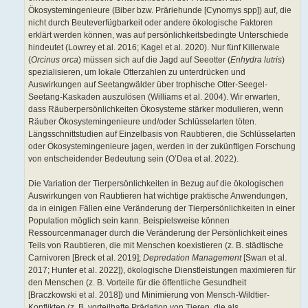
Ökosystemingenieure (Biber bzw. Präriehunde [Cynomys spp]) auf, die
nicht durch Beuteverfügbarkeit oder andere ökologische Faktoren
erklärt werden können, was auf persönlichkeitsbedingte Unterschiede
hindeutet (Lowrey et al. 2016; Kagel et al. 2020). Nur fünf Killerwale
(
Orcinus orca
) müssen sich auf die Jagd auf Seeotter (
Enhydra lutris
)
spezialisieren, um lokale Otterzahlen zu unterdrücken und
Auswirkungen auf Seetangwälder über trophische Otter-Seegel-
Seetang-Kaskaden auszulösen (Williams et al. 2004). Wir erwarten,
dass Räuberpersönlichkeiten Ökosysteme stärker modulieren, wenn
Räuber Ökosystemingenieure und/oder Schlüsselarten töten.
Längsschnittstudien auf Einzelbasis von Raubtieren, die Schlüsselarten
oder Ökosystemingenieure jagen, werden in der zukünftigen Forschung
von entscheidender Bedeutung sein (O’Dea et al. 2022).
Die Variation der Tierpersönlichkeiten in Bezug auf die ökologischen
Auswirkungen von Raubtieren hat wichtige praktische Anwendungen,
da in einigen Fällen eine Veränderung der Tierpersönlichkeiten in einer
Population möglich sein kann. Beispielsweise können
Ressourcenmanager durch die Veränderung der Persönlichkeit eines
Teils von Raubtieren, die mit Menschen koexistieren (z. B. städtische
Carnivoren [Breck et al. 2019];
Depredation Management
[Swan et al.
2017; Hunter et al. 2022]), ökologische Dienstleistungen maximieren für
den Menschen (z. B. Vorteile für die öffentliche Gesundheit
[Braczkowski et al. 2018]) und Minimierung von Mensch-Wildtier-
Konflikten (z. B. vorteilhafte Prädation von Tieren, die als