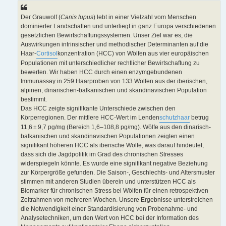
Der Grauwolf (
Canis lupus
) lebt in einer Vielzahl vom Menschen
dominierter Landschaften und unterliegt in ganz Europa verschiedenen
gesetzlichen Bewirtschaftungssystemen. Unser Ziel war es, die
Auswirkungen intrinsischer und methodischer Determinanten auf die
Haar-
Cortisol
konzentration (HCC) von Wölfen aus vier europäischen
Populationen mit unterschiedlicher rechtlicher Bewirtschaftung zu
bewerten. Wir haben HCC durch einen enzymgebundenen
Immunassay in 259 Haarproben von 133 Wölfen aus der iberischen,
alpinen, dinarischen-balkanischen und skandinavischen Population
bestimmt.
Das HCC zeigte signifikante Unterschiede zwischen den
Körperregionen. Der mittlere HCC-Wert im Lenden
schutzhaar
betrug
11,6 ± 9,7 pg/mg (Bereich 1,6–108,8 pg/mg). Wölfe aus den dinarisch-
balkanischen und skandinavischen Populationen zeigten einen
signifikant höheren HCC als iberische Wölfe, was darauf hindeutet,
dass sich die Jagdpolitik im Grad des chronischen Stresses
widerspiegeln könnte. Es wurde eine signifikant negative Beziehung
zur Körpergröße gefunden. Die Saison-, Geschlechts- und Altersmuster
stimmen mit anderen Studien überein und unterstützen HCC als
Biomarker für chronischen Stress bei Wölfen für einen retrospektiven
Zeitrahmen von mehreren Wochen. Unsere Ergebnisse unterstreichen
die Notwendigkeit einer Standardisierung von Probenahme- und
Analysetechniken, um den Wert von HCC bei der Information des