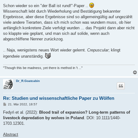
Schon wieder so ein "der Ball ist rund!"-Paper ..
Wissenschaft lebt durch Wiederholung und Bestätigung bekannter
Ergebnisse, aber diese Ergebnisse sind so allgemeingültig auf ungezählt
viele andere Tierarten, dass ich mich schon was wundern muss, ob hier
anfänglich konkretere Ziele verfolgt wurden ... das Projekt dann aber nicht
so klappte wie geplant, und man sich auf solide, wenn auch
abgeschliffene Nenner zurückzog.
.. Naja, wenigstens neues Wort wieder gelernt.
Crepuscular
; klingt
irgendwie unanständig.
"Though this be madness, yet there is method in 't ..."
Dr_R.Goatcabin
Re: Studien und wissenschaftliche Paper zu Wölfen
B
21. Mär 2022, 18:57
e
i
Fedyń et al. (2022):
Blood trail of expansion? Long‐term patterns of
t
livestock depredation by wolves in Poland
. DOI: 10.1111/1440-
r
a
1703.12301.
g
Abstract