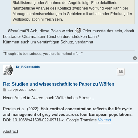
Stabilisierung oder Abnahme der Angriffe folgt. Eine detaillierte
raumzeitliche Analyse des Konflikts zwischen Wolf und Vieh kann bei
Managemententscheidungen in Gebieten mit anhaltender Erholung der
Wolfspopulation hilfreich sein.
...
Blood trail
?! Ach, diese Polen wieder.
Oder musste das sein, damit
Letztautor Okarma sein Tönchen durchdrücken kann?
Kümmert euch um vernünftigen Schutz, verdammt.
"Though this be madness, yet there is method in 't ..."
Dr_R.Goatcabin
Re: Studien und wissenschaftliche Paper zu Wölfen
B
13. Apr 2022, 12:29
e
i
Neuer Artikel in
Nature
: auch Wölfe haben Stress ..
t
r
a
Pereira et al. (2022):
Hair cortisol concentration reflects the life cycle
g
and management of grey wolves across four European populations
.
DOI: 10.1038/s41598-022-09711-x. Google Translate
Volltext
Abstract