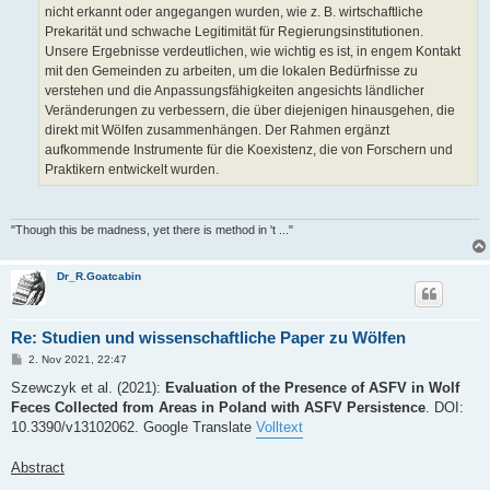
nicht erkannt oder angegangen wurden, wie z. B. wirtschaftliche
Prekarität und schwache Legitimität für Regierungsinstitutionen.
Unsere Ergebnisse verdeutlichen, wie wichtig es ist, in engem Kontakt
mit den Gemeinden zu arbeiten, um die lokalen Bedürfnisse zu
verstehen und die Anpassungsfähigkeiten angesichts ländlicher
Veränderungen zu verbessern, die über diejenigen hinausgehen, die
direkt mit Wölfen zusammenhängen. Der Rahmen ergänzt
aufkommende Instrumente für die Koexistenz, die von Forschern und
Praktikern entwickelt wurden.
"Though this be madness, yet there is method in 't ..."
Dr_R.Goatcabin
Re: Studien und wissenschaftliche Paper zu Wölfen
B
2. Nov 2021, 22:47
e
i
Szewczyk et al. (2021):
Evaluation of the Presence of ASFV in Wolf
t
Feces Collected from Areas in Poland with ASFV Persistence
. DOI:
r
a
10.3390/v13102062. Google Translate
Volltext
g
Abstract