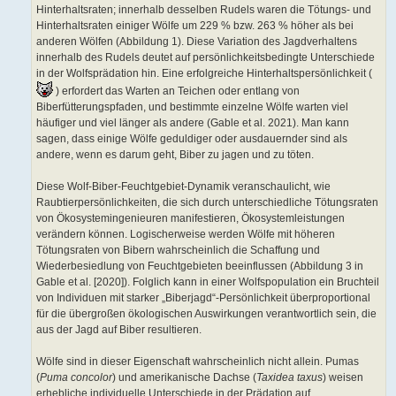
Hinterhaltsraten; innerhalb desselben Rudels waren die Tötungs- und
Hinterhaltsraten einiger Wölfe um 229 % bzw. 263 % höher als bei
anderen Wölfen (Abbildung 1). Diese Variation des Jagdverhaltens
innerhalb des Rudels deutet auf persönlichkeitsbedingte Unterschiede
in der Wolfsprädation hin. Eine erfolgreiche Hinterhaltspersönlichkeit (
) erfordert das Warten an Teichen oder entlang von
Biberfütterungspfaden, und bestimmte einzelne Wölfe warten viel
häufiger und viel länger als andere (Gable et al. 2021). Man kann
sagen, dass einige Wölfe geduldiger oder ausdauernder sind als
andere, wenn es darum geht, Biber zu jagen und zu töten.
Diese Wolf-Biber-Feuchtgebiet-Dynamik veranschaulicht, wie
Raubtierpersönlichkeiten, die sich durch unterschiedliche Tötungsraten
von Ökosystemingenieuren manifestieren, Ökosystemleistungen
verändern können. Logischerweise werden Wölfe mit höheren
Tötungsraten von Bibern wahrscheinlich die Schaffung und
Wiederbesiedlung von Feuchtgebieten beeinflussen (Abbildung 3 in
Gable et al. [2020]). Folglich kann in einer Wolfspopulation ein Bruchteil
von Individuen mit starker „Biberjagd“-Persönlichkeit überproportional
für die übergroßen ökologischen Auswirkungen verantwortlich sein, die
aus der Jagd auf Biber resultieren.
Wölfe sind in dieser Eigenschaft wahrscheinlich nicht allein. Pumas
(
Puma concolor
) und amerikanische Dachse (
Taxidea taxus
) weisen
erhebliche individuelle Unterschiede in der Prädation auf