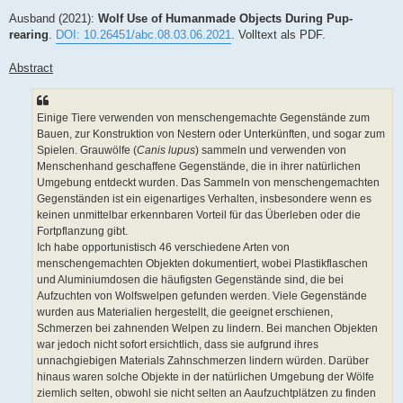
e
i
Ausband (2021):
Wolf Use of Humanmade Objects During Pup-
t
rearing
.
DOI: 10.26451/abc.08.03.06.2021
. Volltext als PDF.
r
a
g
Abstract
Einige Tiere verwenden von menschengemachte Gegenstände zum
Bauen, zur Konstruktion von Nestern oder Unterkünften, und sogar zum
Spielen. Grauwölfe (
Canis lupus
) sammeln und verwenden von
Menschenhand geschaffene Gegenstände, die in ihrer natürlichen
Umgebung entdeckt wurden. Das Sammeln von menschengemachten
Gegenständen ist ein eigenartiges Verhalten, insbesondere wenn es
keinen unmittelbar erkennbaren Vorteil für das Überleben oder die
Fortpflanzung gibt.
Ich habe opportunistisch 46 verschiedene Arten von
menschengemachten Objekten dokumentiert, wobei Plastikflaschen
und Aluminiumdosen die häufigsten Gegenstände sind, die bei
Aufzuchten von Wolfswelpen gefunden werden. Viele Gegenstände
wurden aus Materialien hergestellt, die geeignet erschienen,
Schmerzen bei zahnenden Welpen zu lindern. Bei manchen Objekten
war jedoch nicht sofort ersichtlich, dass sie aufgrund ihres
unnachgiebigen Materials Zahnschmerzen lindern würden. Darüber
hinaus waren solche Objekte in der natürlichen Umgebung der Wölfe
ziemlich selten, obwohl sie nicht selten an Aaufzuchtplätzen zu finden