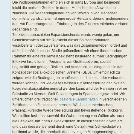
Die Wolfspopulationen erholen sich in ganz Europa und besiedeln
leicht die meisten Gebiete, in denen Menschen ihre Anwesenheit
zulassen. Die Wiedereingliederung von Wölfen in von Menschen
dominierte Landschaften ist eine große Herausforderung, insbesondere
dort, wo Erinnerungen und Erfahrungen des Zusammenlebens verloren
gegangen sind.
Trotz der beobachteten Expansionstrends wurde wenig getan, um
Gemeinschaften auf die Rückkehr dieser Spitzenprädatoren
vorzubereiten oder zu verstehen, was das Zusammenleben fördert und
aufrechterhält. In dieser Studie präsentieren wir einen theoretischen
Rahmen für eine resiliente Koexistenz basierend auf vier Bedingungen:
Effektive Institutionen, Persistenz von Großraubtieren, soziale
Legitimität und geringe Risiken und Vulnerabilität, eingebettet in das
Konzept der sozial-ökologischen Systeme (SES). Um empirisch zu
zeigen, wie die Bedingungen manifestiert und miteinander verbunden
werden können und wie dieses Wissen zur Verbesserung der lokalen
Koexistenzkapazitäten genutzt werden kann, wird der Rahmen in einer
Fallstudie zu Mensch-Wolf-Beziehungen in Spanien angewendet. Wir
untersuchten drei traditionell
pastorale Landschaften
in verschiedenen
Zuständen des Zusammenlebens mit Wölfen: ununterbrochene
Präsenz, kürzliche Wiederbesiedlung und bevorstehende Rückkehr.
Wir stellten fest, dass sowohl die Wahrnehmung von Wölfen als auch
die Fähigkeit, mit ihnen zu koexistieren, in diesen Staaten divergiert,
und dass dies weitgehend durch eine Vielzahl von Schwachstellen
bestimmt wurde, die innerhalb der derzeitigen Managementsysteme