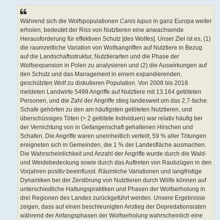
Während sich die Wolfspopulationen
Canis lupus
in ganz Europa weiter
erholen, bedeutet der Riss von Nutztieren eine anwachsende
Herausforderung für effektiven Schutz [des Wolfes]. Unser Ziel ist es, (1)
die raumzeitliche Variation von Wolfsangriffen auf Nutztiere in Bezug
auf die Landschaftsstruktur, Nutztierarten und die Phase der
Wolfsexpansion in Polen zu analysieren und (2) die Auswirkungen auf
den Schutz und das Management in einem expandierenden,
geschützten Wolf zu diskutieren Population. Von 2008 bis 2018
meldeten Landwirte 5499 Angriffe auf Nutztiere mit 13.164 getöteten
Personen, und die Zahl der Angriffe stieg landesweit um das 2,7-fache.
Schafe gehörten zu den am häufigsten getöteten Nutztieren, und
überschüssiges Töten (> 2 getötete Individuen) war relativ häufig bei
der Vernichtung von in Gefangenschaft gehaltenen Hirschen und
Schafen. Die Angriffe waren uneinheitlich verteilt; 59 % aller Tötungen
ereigneten sich in Gemeinden, die 1 % der Landesfläche ausmachen.
Die Wahrscheinlichkeit und Anzahl der Angriffe wurde durch die Wald-
und Weidebedeckung sowie durch das Auftreten von Raubzügen in den
Vorjahren positiv beeinflusst. Räumliche Variationen und langfristige
Dynamiken bei der Zerstörung von Nutztieren durch Wölfe können auf
unterschiedliche Haltungspraktiken und Phasen der Wolfserholung in
drei Regionen des Landes zurückgeführt werden. Unsere Ergebnisse
zeigen, dass auf einen beschleunigten Anstieg der Depredationsraten
während der Anfangsphasen der Wolfserholung wahrscheinlich eine