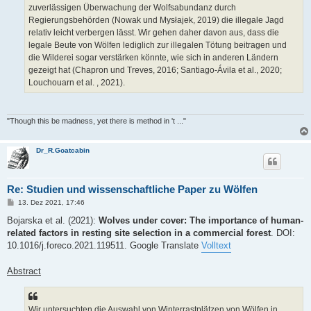
zuverlässigen Überwachung der Wolfsabundanz durch
Regierungsbehörden (Nowak und Mysłajek, 2019) die illegale Jagd
relativ leicht verbergen lässt. Wir gehen daher davon aus, dass die
legale Beute von Wölfen lediglich zur illegalen Tötung beitragen und
die Wilderei sogar verstärken könnte, wie sich in anderen Ländern
gezeigt hat (Chapron und Treves, 2016; Santiago-Ávila et al., 2020;
Louchouarn et al. , 2021).
"Though this be madness, yet there is method in 't ..."
Dr_R.Goatcabin
Re: Studien und wissenschaftliche Paper zu Wölfen
B
13. Dez 2021, 17:46
e
i
Bojarska et al. (2021):
Wolves under cover: The importance of human-
t
related factors in resting site selection in a commercial forest
. DOI:
r
a
10.1016/j.foreco.2021.119511. Google Translate
Volltext
g
Abstract
Wir untersuchten die Auswahl von Winterrastplätzen von Wölfen in