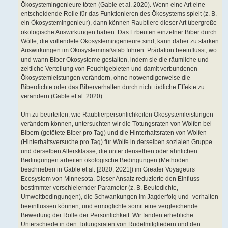
Ökosystemingenieure töten (Gable et al. 2020). Wenn eine Art eine
entscheidende Rolle für das Funktionieren des Ökosystems spielt (z. B.
ein Ökosystemingenieur), dann können Raubtiere dieser Art übergroße
ökologische Auswirkungen haben. Das Erbeuten einzelner Biber durch
Wölfe, die vollendete Ökosystemingenieure sind, kann daher zu starken
Auswirkungen im Ökosystemmaßstab führen. Prädation beeinflusst, wo
und wann Biber Ökosysteme gestalten, indem sie die räumliche und
zeitliche Verteilung von Feuchtgebieten und damit verbundenen
Ökosystemleistungen verändern, ohne notwendigerweise die
Biberdichte oder das Biberverhalten durch nicht tödliche Effekte zu
verändern (Gable et al. 2020).
Um zu beurteilen, wie Raubtierpersönlichkeiten Ökosystemleistungen
verändern können, untersuchten wir die Tötungsraten von Wölfen bei
Bibern (getötete Biber pro Tag) und die Hinterhaltsraten von Wölfen
(Hinterhaltsversuche pro Tag) für Wölfe in derselben sozialen Gruppe
und derselben Altersklasse, die unter denselben oder ähnlichen
Bedingungen arbeiten ökologische Bedingungen (Methoden
beschrieben in Gable et al. [2020, 2021]) im Greater Voyageurs
Ecosystem von Minnesota. Dieser Ansatz reduzierte den Einfluss
bestimmter verschleiernder Parameter (z. B. Beutedichte,
Umweltbedingungen), die Schwankungen im Jagderfolg und -verhalten
beeinflussen können, und ermöglichte somit eine vergleichende
Bewertung der Rolle der Persönlichkeit. Wir fanden erhebliche
Unterschiede in den Tötungsraten von Rudelmitgliedern und den