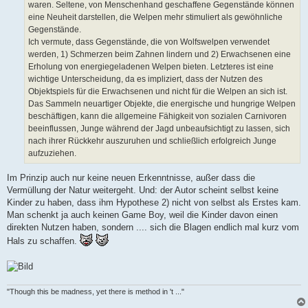
waren. Seltene, von Menschenhand geschaffene Gegenstände können
eine Neuheit darstellen, die Welpen mehr stimuliert als gewöhnliche
Gegenstände.
Ich vermute, dass Gegenstände, die von Wolfswelpen verwendet
werden, 1) Schmerzen beim Zahnen lindern und 2) Erwachsenen eine
Erholung von energiegeladenen Welpen bieten. Letzteres ist eine
wichtige Unterscheidung, da es impliziert, dass der Nutzen des
Objektspiels für die Erwachsenen und nicht für die Welpen an sich ist.
Das Sammeln neuartiger Objekte, die energische und hungrige Welpen
beschäftigen, kann die allgemeine Fähigkeit von sozialen Carnivoren
beeinflussen, Junge während der Jagd unbeaufsichtigt zu lassen, sich
nach ihrer Rückkehr auszuruhen und schließlich erfolgreich Junge
aufzuziehen.
Im Prinzip auch nur keine neuen Erkenntnisse, außer dass die
Vermüllung der Natur weitergeht. Und: der Autor scheint selbst keine
Kinder zu haben, dass ihm Hypothese 2) nicht von selbst als Erstes kam.
Man schenkt ja auch keinen Game Boy, weil die Kinder davon einen
direkten Nutzen haben, sondern .... sich die Blagen endlich mal kurz vom
Hals zu schaffen.
"Though this be madness, yet there is method in 't ..."