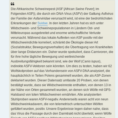
Die Afrikanische Schweinepest (ASF [
African Swine Fever
]; im
Folgenden ASP)), die durch ein DNA-Virus (ASFV) der Gattung
Asfivirus
der Familie der
Asfarviridae
verursacht wird, ist eine der bedrohlichsten
Erkrankungen der
Suidae
. In den letzten Jahren hat es sich unter
Wildschwein- und Schweinepopulationen in Ländern Ost- und
Mitteleuropas ausgebreitet und enorme wirtschaftliche Verluste
verursacht. Während das lokale Auftreten von ASP positiv mit der
Wildschweindichte korreliert, schränkt die Ökologie dieser Art
(Sozialstruktur, Bewegungsverhalten) die Übertragung von Krankheiten
über lange Distanzen ein. Daher wurde spekuliert, dass Carnivoren, die
für ihre hohe tägliche Bewegung und weitreichende
Ausbreitungsfähigkeit bekannt sind, wie der Wolf (
Canis lupus
),
indirekte ASFV-Vektoren sein könnten. Um dies zu testen, haben wir 62
Wolfskotproben auf das Vorhandensein von ASFV-DNA analysiert, die
hauptsächlich in Teilen Polens gesammelt wurden, die als ASP-Zonen
deklariert wurden. Dieser Datensatz umfasste 20 Proben, von denen
bestätigt wurde, dass sie Wildschweinreste enthalten, von denen 13 in
der Nähe von Orten gesammelt wurden, an denen sich Wölfe mit GPS-
Halsband von toten Wildschweinen ernährten. Alle analysierten
Stuhlproben waren ASFV-negativ. Andererseits waren acht von neun
Wildschweinkadavern, die von telemetrisch untersuchten Wölfen
gefüttert wurden, positiv. Unsere Ergebnisse legen daher nahe, dass
das Virus die Passage durch den Darmtrakt nicht überlebt, wenn Wölfe