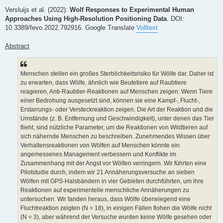
e
i
Versluijs et al. (2022):
Wolf Responses to Experimental Human
t
Approaches Using High-Resolution Positioning Data
. DOI:
r
a
10.3389/fevo.2022.792916. Google Translate
Volltext
g
Abstract
Menschen stellen ein großes Sterblichkeitsrisiko für Wölfe dar. Daher ist
zu erwarten, dass Wölfe, ähnlich wie Beutetiere auf Raubtiere
reagieren, Anti-Raubtier-Reaktionen auf Menschen zeigen. Wenn Tiere
einer Bedrohung ausgesetzt sind, können sie eine Kampf-, Flucht-,
Erstarrungs- oder Versteckreaktion zeigen. Die Art der Reaktion und die
Umstände (z. B. Entfernung und Geschwindigkeit), unter denen das Tier
flieht, sind nützliche Parameter, um die Reaktionen von Wildtieren auf
sich nähernde Menschen zu beschreiben. Zunehmendes Wissen über
Verhaltensreaktionen von Wölfen auf Menschen könnte ein
angemessenes Management verbessern und Konflikte im
Zusammenhang mit der Angst vor Wölfen verringern. Wir führten eine
Pilotstudie durch, indem wir 21 Annäherungsversuche an sieben
Wölfen mit GPS-Halsbändern in vier Gebieten durchführten, um ihre
Reaktionen auf experimentelle menschliche Annäherungen zu
untersuchen. Wir fanden heraus, dass Wölfe überwiegend eine
Fluchtreaktion zeigten (N = 18), in einigen Fällen flohen die Wölfe nicht
(N = 3), aber während der Versuche wurden keine Wölfe gesehen oder