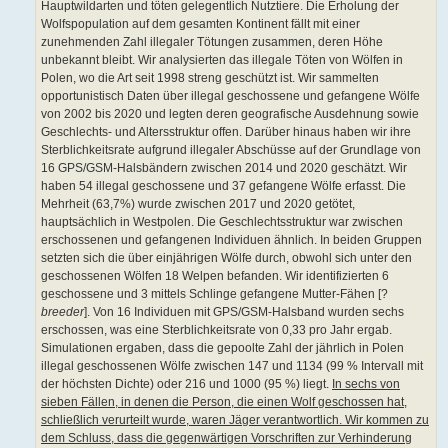
Hauptwildarten und töten gelegentlich Nutztiere. Die Erholung der
Wolfspopulation auf dem gesamten Kontinent fällt mit einer
zunehmenden Zahl illegaler Tötungen zusammen, deren Höhe
unbekannt bleibt. Wir analysierten das illegale Töten von Wölfen in
Polen, wo die Art seit 1998 streng geschützt ist. Wir sammelten
opportunistisch Daten über illegal geschossene und gefangene Wölfe
von 2002 bis 2020 und legten deren geografische Ausdehnung sowie
Geschlechts- und Altersstruktur offen. Darüber hinaus haben wir ihre
Sterblichkeitsrate aufgrund illegaler Abschüsse auf der Grundlage von
16 GPS/GSM-Halsbändern zwischen 2014 und 2020 geschätzt. Wir
haben 54 illegal geschossene und 37 gefangene Wölfe erfasst. Die
Mehrheit (63,7%) wurde zwischen 2017 und 2020 getötet,
hauptsächlich in Westpolen. Die Geschlechtsstruktur war zwischen
erschossenen und gefangenen Individuen ähnlich. In beiden Gruppen
setzten sich die über einjährigen Wölfe durch, obwohl sich unter den
geschossenen Wölfen 18 Welpen befanden. Wir identifizierten 6
geschossene und 3 mittels Schlinge gefangene Mutter-Fähen [?
breeder
]. Von 16 Individuen mit GPS/GSM-Halsband wurden sechs
erschossen, was eine Sterblichkeitsrate von 0,33 pro Jahr ergab.
Simulationen ergaben, dass die gepoolte Zahl der jährlich in Polen
illegal geschossenen Wölfe zwischen 147 und 1134 (99 % Intervall mit
der höchsten Dichte) oder 216 und 1000 (95 %) liegt.
In sechs von
sieben Fällen, in denen die Person, die einen Wolf geschossen hat,
schließlich verurteilt wurde, waren Jäger verantwortlich. Wir kommen zu
dem Schluss, dass die gegenwärtigen Vorschriften zur Verhinderung