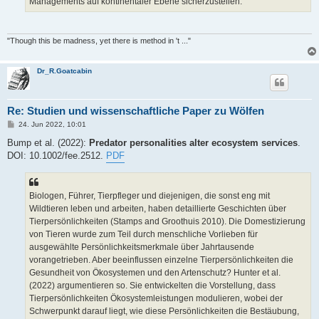
Managements auf kontinentaler Ebene sicherzustellen.
"Though this be madness, yet there is method in 't ..."
Dr_R.Goatcabin
Re: Studien und wissenschaftliche Paper zu Wölfen
B
24. Jun 2022, 10:01
e
i
Bump et al. (2022):
Predator personalities alter ecosystem services
.
t
DOI: 10.1002/fee.2512.
PDF
r
a
g
Biologen, Führer, Tierpfleger und diejenigen, die sonst eng mit
Wildtieren leben und arbeiten, haben detaillierte Geschichten über
Tierpersönlichkeiten (Stamps and Groothuis 2010). Die Domestizierung
von Tieren wurde zum Teil durch menschliche Vorlieben für
ausgewählte Persönlichkeitsmerkmale über Jahrtausende
vorangetrieben. Aber beeinflussen einzelne Tierpersönlichkeiten die
Gesundheit von Ökosystemen und den Artenschutz? Hunter et al.
(2022) argumentieren so. Sie entwickelten die Vorstellung, dass
Tierpersönlichkeiten Ökosystemleistungen modulieren, wobei der
Schwerpunkt darauf liegt, wie diese Persönlichkeiten die Bestäubung,