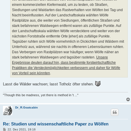
einem kommerziellen Kiefernwald, um zu testen, ob Straßen,
Siedlungen und Waldarten das Rastverhalten von Wölfen bei Tag und
Nacht beeinflussten. Auf der Landschaftsskala wählten Wölfe
Rastplätze aus, die weiter von Siedlungen, öffentlichen Straßen und
stark befahrenen Waldwegen entfernt waren als zufällige Punkte. Auf
der Landschaftsskala wählten Wölfe verstecktere und weiter von der
nächsten Forststraße entfernte Orte [eher] als zufällige Punkte.
Tagsüber ruhten sich Wölfe vornehmlich in Dickichten und Wäldern mit
Unterholz aus, während sie nachts in offeneren Lebensräumen ruhten.
Das Verbergen von Rastplätzen war häufiger, wenn Wölfe näher an
stark befahrenen Waldwegen und tagsüber rasteten.
Unsere
Ergebnisse deuten darauf hin, dass bestimmte forstwirtschaftliche
Praktiken die Versteckmöglichkeiten verbessern und daher für Wölfe
von Vorteil sein könnten
.
Lasst die Wälder wachsen; lasst Totholz öfter stehen.
"Though this be madness, yet there is method in 't ..."
Dr_R.Goatcabin
Re: Studien und wissenschaftliche Paper zu Wölfen
B
22. Dez 2021, 19:16