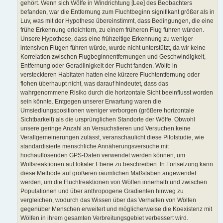
gehört. Wenn sich Wölfe in Windrichtung [Lee] des Beobachters
befanden, war die Entfernung zum Fluchtbeginn signifikant größer als in
Luv, was mit der Hypothese übereinstimmt, dass Bedingungen, die eine
frühe Erkennung erleichtern, zu einem früheren Flug führen würden.
Unsere Hypothese, dass eine frühzeitige Erkennung zu weniger
intensiven Flügen führen würde, wurde nicht unterstützt, da wir keine
Korrelation zwischen Flugbeginnentfernungen und Geschwindigkeit,
Entfernung oder Geradlinigkeit der Flucht fanden. Wölfe in
versteckteren Habitaten hatten eine kürzere Fluchtentfernung oder
flohen überhaupt nicht, was darauf hindeutet, dass das
wahrgenommene Risiko durch die horizontale Sicht beeinflusst worden
sein könnte. Entgegen unserer Erwartung waren die
Umsiedlungspositionen weniger verborgen (größere horizontale
Sichtbarkeit) als die ursprünglichen Standorte der Wölfe. Obwohl
unsere geringe Anzahl an Versuchstieren und Versuchen keine
Verallgemeinerungen zulässt, veranschaulicht diese Pilotstudie, wie
standardisierte menschliche Annäherungsversuche mit
hochauflösenden GPS-Daten verwendet werden können, um
Wolfsreaktionen auf lokaler Ebene zu beschreiben. In Fortsetzung kann
diese Methode auf größeren räumlichen Maßstäben angewendet
werden, um die Fluchtreaktionen von Wölfen innerhalb und zwischen
Populationen und über anthropogene Gradienten hinweg zu
vergleichen, wodurch das Wissen über das Verhalten von Wölfen
gegenüber Menschen erweitert und möglicherweise die Koexistenz mit
Wölfen in ihrem gesamten Verbreitungsgebiet verbessert wird.