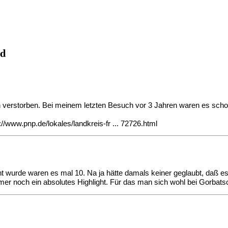
ld
in verstorben. Bei meinem letzten Besuch vor 3 Jahren waren es sch
://www.pnp.de/lokales/landkreis-fr ... 72726.html
wurde waren es mal 10. Na ja hätte damals keiner geglaubt, daß es d
mer noch ein absolutes Highlight. Für das man sich wohl bei Gorba