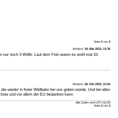
Seite
3
von
3
Verfasst:
29. Mär 2022, 12:35
on nur noch 3 Wölfe. Laut dem Foto waren es wohl mal 10:
Verfasst:
28. Okt 2022, 15:55
ie wieder in freier Wildbahn bei uns geben würde. Und bei allen
tschow und vor allem der EU bedanken kann
Alle Zeiten sind
UTC+02:00
Seite
3
von
3