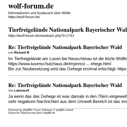
wolf-forum.de
Informationen und Austausch über Wölfe
https://wolf-forum.de/
Tierfreigelände Nationalpark Bayerischer Wa
https://wolf-forum.de/viewtopic.php?t=1743
Re: Tierfreigelände Nationalpark Bayerischer Wald
von
Richard M
Im Tierfreigelände am Lusen bei Neuschönau ist die letzte Wölf
https://www.lusenschutzhaus.de/impressi ... ehege.html
Bis zur Neubesetzung wird das Gehege erstmal ertüchtigt:
https
Re: Tierfreigelände Nationalpark Bayerischer Wald
von
Laberwolf
Ja wenn das das Gehege ist was damals in den 70ern eingeweiht 
sehr negativen Nachrichten aus dem Umwelt Bereich ist das im
Powered by
phpBB
® Forum Software © phpBB Limited
Deutsche Übersetzung durch
phpBB.de