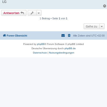
LG
Antworten
1 Beitrag • Seite
1
von
1
Gehe zu
Foren-Übersicht
Alle Zeiten sind
UTC+02:00
Powered by
phpBB
® Forum Software © phpBB Limited
Deutsche Übersetzung durch
phpBB.de
Datenschutz
|
Nutzungsbedingungen