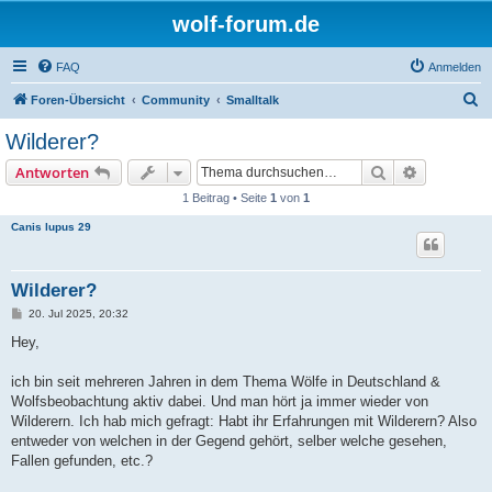
wolf-forum.de
FAQ
Anmelden
S
Foren-Übersicht
Community
Smalltalk
u
Wilderer?
c
Suche
Erweiterte
Antworten
h
1 Beitrag • Seite
1
von
1
e
Canis lupus 29
Wilderer?
B
20. Jul 2025, 20:32
e
i
Hey,
t
r
a
ich bin seit mehreren Jahren in dem Thema Wölfe in Deutschland &
g
Wolfsbeobachtung aktiv dabei. Und man hört ja immer wieder von
Wilderern. Ich hab mich gefragt: Habt ihr Erfahrungen mit Wilderern? Also
entweder von welchen in der Gegend gehört, selber welche gesehen,
Fallen gefunden, etc.?