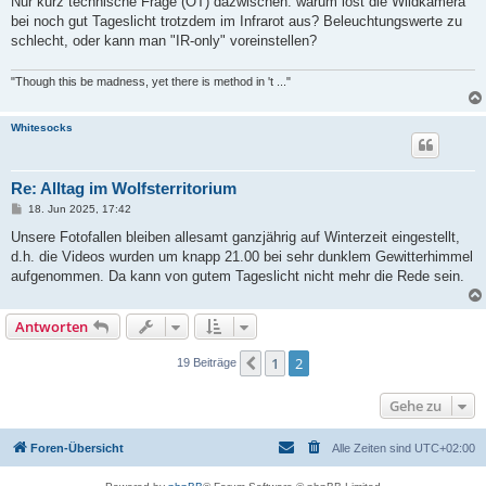
Nur kurz technische Frage (OT) dazwischen: warum löst die Wildkamera
t
bei noch gut Tageslicht trotzdem im Infrarot aus? Beleuchtungswerte zu
r
a
schlecht, oder kann man "IR-only" voreinstellen?
g
"Though this be madness, yet there is method in 't ..."
Whitesocks
Re: Alltag im Wolfsterritorium
B
18. Jun 2025, 17:42
e
i
Unsere Fotofallen bleiben allesamt ganzjährig auf Winterzeit eingestellt,
t
d.h. die Videos wurden um knapp 21.00 bei sehr dunklem Gewitterhimmel
r
a
aufgenommen. Da kann von gutem Tageslicht nicht mehr die Rede sein.
g
Antworten
1
2
Vorherige
19 Beiträge
Gehe zu
Foren-Übersicht
Alle Zeiten sind
UTC+02:00