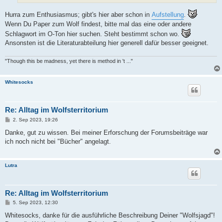
Hurra zum Enthusiasmus; gibt's hier aber schon in
Aufstellung
.
Wenn Du Paper zum Wolf findest, bitte mal das eine oder andere
Schlagwort im O-Ton hier suchen. Steht bestimmt schon wo.
Ansonsten ist die Literaturabteilung hier generell dafür besser geeignet.
"Though this be madness, yet there is method in 't ..."
Whitesocks
Re: Alltag im Wolfsterritorium
B
2. Sep 2023, 19:26
e
i
Danke, gut zu wissen. Bei meiner Erforschung der Forumsbeiträge war
t
ich noch nicht bei "Bücher" angelagt.
r
a
g
Lutra
Re: Alltag im Wolfsterritorium
B
5. Sep 2023, 12:30
e
i
Whitesocks, danke für die ausführliche Beschreibung Deiner "Wolfsjagd"!
t