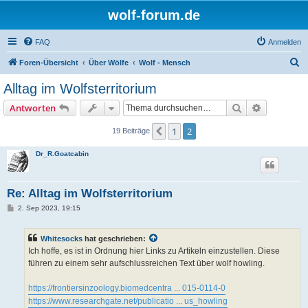
wolf-forum.de
FAQ
Anmelden
S
Foren-Übersicht
Über Wölfe
Wolf - Mensch
u
Alltag im Wolfsterritorium
c
Suche
Erweiterte
Antworten
h
e
1
2
Vorherige
19 Beiträge
Dr_R.Goatcabin
Re: Alltag im Wolfsterritorium
B
2. Sep 2023, 19:15
e
i
t
Whitesocks
hat geschrieben:
r
a
Ich hoffe, es ist in Ordnung hier Links zu Artikeln einzustellen. Diese
g
führen zu einem sehr aufschlussreichen Text über wolf howling.
https://frontiersinzoology.biomedcentra ... 015-0114-0
https://www.researchgate.net/publicatio ... us_howling