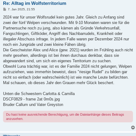
Re: Alltag im Wolfsterritorium
B
7. Jan 2025, 21:55
e
i
2024 war für unser Wolfsrudel kein gutes Jahr. Gleich zu Anfang sind
t
zwei der fünf Welpen verschwunden. Mit 9-10 Monaten waren sie für die
r
a
Partnersuche noch zu jung, also kämen als Gründe Verkehrsunfall,
g
Fangschlingen, Giftköder, Angriff des Nachbarrudels, Krankheit oder
illegaler Abschuss infrage. In jedem Falle waren per Dezember 2024 nur
noch ein Jungrüde und zwei kleine Fähen übrig.
Die Geschwister Alex und Alice (gew. 2021) wurden im Frühling auch nicht
mehr gesehen, allerdings ist bei ihnen durchaus denkbar, dass sie
abgewandert sind, um sich ein eigenes Territorium zu suchen.
Obwohl Luna trächtig war, ist es der Familie 2024 nicht gelungen, Welpen
aufzuziehen, was immerhin beweist, dass "riesige Rudel" zu bilden gar
nicht so einfach (oder wahrscheinlich) ist wie manche Leute befürchten.
Mal schauen, ob dieses Jahr den Grauen mehr Glück beschert.
Unten die Schwestern Carlotta & Camilla
DSCF0829 - frame 2at 0m0s.jpg
Bruder Callum und Vater Greyston
Du hast keine ausreichende Berechtigung, um die Dateianhänge dieses Beitrags
anzusehen.
Whitesocks