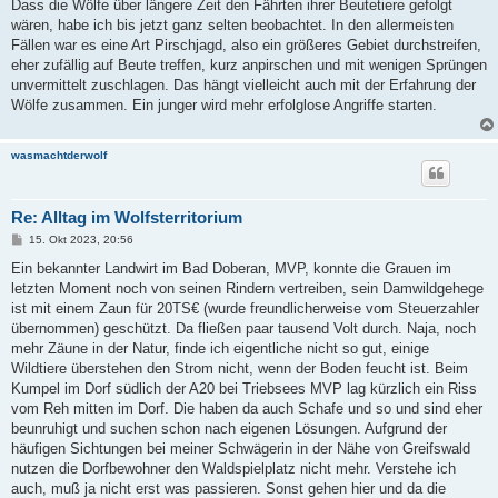
Dass die Wölfe über längere Zeit den Fährten ihrer Beutetiere gefolgt
r
a
wären, habe ich bis jetzt ganz selten beobachtet. In den allermeisten
g
Fällen war es eine Art Pirschjagd, also ein größeres Gebiet durchstreifen,
eher zufällig auf Beute treffen, kurz anpirschen und mit wenigen Sprüngen
unvermittelt zuschlagen. Das hängt vielleicht auch mit der Erfahrung der
Wölfe zusammen. Ein junger wird mehr erfolglose Angriffe starten.
wasmachtderwolf
Re: Alltag im Wolfsterritorium
B
15. Okt 2023, 20:56
e
i
Ein bekannter Landwirt im Bad Doberan, MVP, konnte die Grauen im
t
letzten Moment noch von seinen Rindern vertreiben, sein Damwildgehege
r
a
ist mit einem Zaun für 20TS€ (wurde freundlicherweise vom Steuerzahler
g
übernommen) geschützt. Da fließen paar tausend Volt durch. Naja, noch
mehr Zäune in der Natur, finde ich eigentliche nicht so gut, einige
Wildtiere überstehen den Strom nicht, wenn der Boden feucht ist. Beim
Kumpel im Dorf südlich der A20 bei Triebsees MVP lag kürzlich ein Riss
vom Reh mitten im Dorf. Die haben da auch Schafe und so und sind eher
beunruhigt und suchen schon nach eigenen Lösungen. Aufgrund der
häufigen Sichtungen bei meiner Schwägerin in der Nähe von Greifswald
nutzen die Dorfbewohner den Waldspielplatz nicht mehr. Verstehe ich
auch, muß ja nicht erst was passieren. Sonst gehen hier und da die