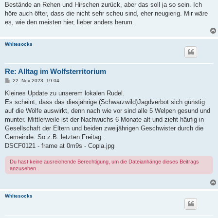
Bestände an Rehen und Hirschen zurück, aber das soll ja so sein. Ich
höre auch öfter, dass die nicht sehr scheu sind, eher neugierig. Mir wäre
es, wie den meisten hier, lieber anders herum.
Whitesocks
Re: Alltag im Wolfsterritorium
B
22. Nov 2023, 19:04
e
i
Kleines Update zu unserem lokalen Rudel.
t
Es scheint, dass das diesjährige (Schwarzwild)Jagdverbot sich günstig
r
a
auf die Wölfe auswirkt, denn nach wie vor sind alle 5 Welpen gesund und
g
munter. Mittlerweile ist der Nachwuchs 6 Monate alt und zieht häufig in
Gesellschaft der Eltern und beiden zweijährigen Geschwister durch die
Gemeinde. So z.B. letzten Freitag.
DSCF0121 - frame at 0m9s - Copia.jpg
Du hast keine ausreichende Berechtigung, um die Dateianhänge dieses Beitrags
anzusehen.
Whitesocks