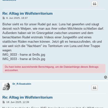
Re: Alltag im Wolfsterritorium
B
9. Jun 2025, 18:37
e
i
Bisher sieht es für unser Rudel gut aus: Luna hat geworfen und säugt
t
derzeit noch Welpen, wie man aus ihrer vollen Milchleiste schließen darf.
r
a
Außerdem haben wir im Grenzgebiet zwischen unserem und dem
g
benachbarten Rudel erstmals Videos einer Jungwölfin und eines
stattlichen Rüden machen können. Jetzt gilt es herauszufinden, ob und
wie weit sich die "Nachbarn" ins Territorium von Luna und ihrer Truppe
wagen.
IMG_0033 - frame at 0m8s.jpg
IMG_0033 - frame at 0m2s.jpg
Du hast keine ausreichende Berechtigung, um die Dateianhänge dieses Beitrags
anzusehen.
Dr_R.Goatcabin
Re: Alltag im Wolfsterritorium
B
18. Jun 2025, 12:39
e
i