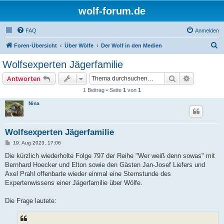
wolf-forum.de
FAQ
Anmelden
S
Foren-Übersicht
Über Wölfe
Der Wolf in den Medien
u
Wolfsexperten Jägerfamilie
c
Suche
Erweiterte
Antworten
h
1 Beitrag • Seite
1
von
1
e
Nina
Wolfsexperten Jägerfamilie
B
19. Aug 2023, 17:06
e
i
Die kürzlich wiederholte Folge 797 der Reihe "Wer weiß denn sowas" mit
t
Bernhard Hoecker und Elton sowie den Gästen Jan-Josef Liefers und
r
a
Axel Prahl offenbarte wieder einmal eine Sternstunde des
g
Expertenwissens einer Jägerfamilie über Wölfe.
Die Frage lautete: