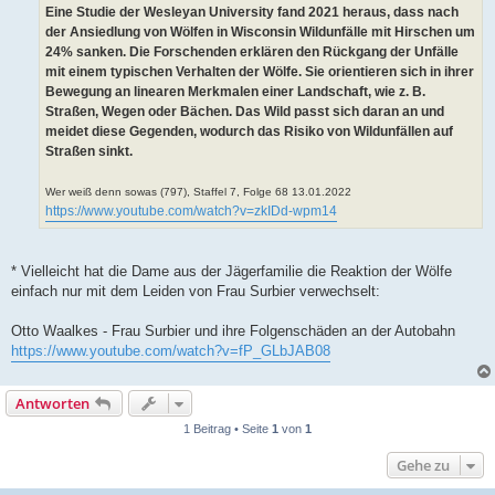
Eine Studie der Wesleyan University fand 2021 heraus, dass nach
der Ansiedlung von Wölfen in Wisconsin Wildunfälle mit Hirschen um
24% sanken. Die Forschenden erklären den Rückgang der Unfälle
mit einem typischen Verhalten der Wölfe. Sie orientieren sich in ihrer
Bewegung an linearen Merkmalen einer Landschaft, wie z. B.
Straßen, Wegen oder Bächen. Das Wild passt sich daran an und
meidet diese Gegenden, wodurch das Risiko von Wildunfällen auf
Straßen sinkt.
Wer weiß denn sowas (797), Staffel 7, Folge 68 13.01.2022
https://www.youtube.com/watch?v=zkIDd-wpm14
* Vielleicht hat die Dame aus der Jägerfamilie die Reaktion der Wölfe
einfach nur mit dem Leiden von Frau Surbier verwechselt:
Otto Waalkes - Frau Surbier und ihre Folgenschäden an der Autobahn
https://www.youtube.com/watch?v=fP_GLbJAB08
Antworten
1 Beitrag • Seite
1
von
1
Gehe zu