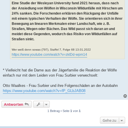
Eine Studie der Wesleyan University fand 2021 heraus, dass nach
der Ansiedlung von Wölfen in Wisconsin Wildunfälle mit Hirschen um
24% sanken. Die Forschenden erklären den Rückgang der Unfälle
mit einem typischen Verhalten der Wölfe. Sie orientieren sich in ihrer
Bewegung an linearen Merkmalen einer Landschaft, wie z. B.
Straßen, Wegen oder Bächen. Das Wild passt sich daran an und
meidet diese Gegenden, wodurch das Risiko von Wildunfällen auf
Straßen sinkt.
Wer weiß denn sowas (797), Staffel 7, Folge 68 13.01.2022
https://www.youtube.com/watch?v=zkIDd-wpm14
* Vielleicht hat die Dame aus der Jägerfamilie die Reaktion der Wölfe
einfach nur mit dem Leiden von Frau Surbier verwechselt:
Otto Waalkes - Frau Surbier und ihre Folgenschäden an der Autobahn
https://www.youtube.com/watch?v=fP_GLbJAB08
Antworten
1 Beitrag • Seite
1
von
1
Gehe zu