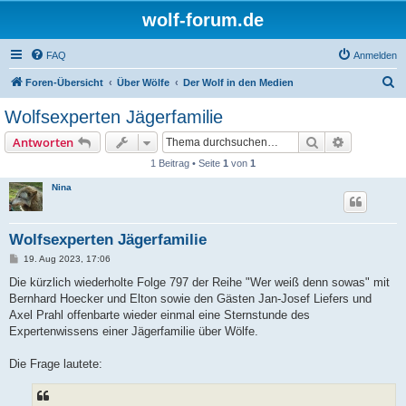
wolf-forum.de
FAQ
Anmelden
S
Foren-Übersicht
Über Wölfe
Der Wolf in den Medien
u
Wolfsexperten Jägerfamilie
c
Suche
Erweiterte
Antworten
h
1 Beitrag • Seite
1
von
1
e
Nina
Wolfsexperten Jägerfamilie
B
19. Aug 2023, 17:06
e
i
Die kürzlich wiederholte Folge 797 der Reihe "Wer weiß denn sowas" mit
t
Bernhard Hoecker und Elton sowie den Gästen Jan-Josef Liefers und
r
a
Axel Prahl offenbarte wieder einmal eine Sternstunde des
g
Expertenwissens einer Jägerfamilie über Wölfe.
Die Frage lautete: