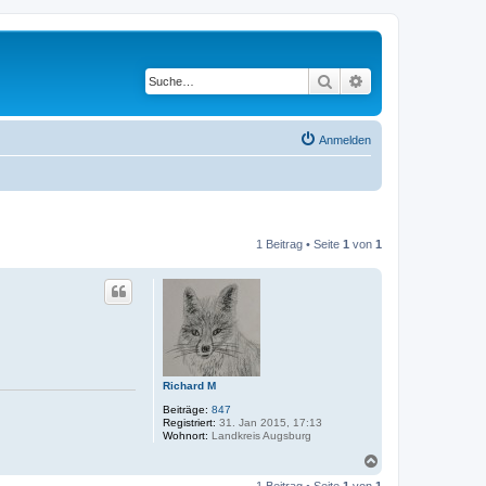
Suche
Erweiterte Suche
Anmelden
1 Beitrag • Seite
1
von
1
Richard M
Beiträge:
847
Registriert:
31. Jan 2015, 17:13
Wohnort:
Landkreis Augsburg
N
a
1 Beitrag • Seite
1
von
1