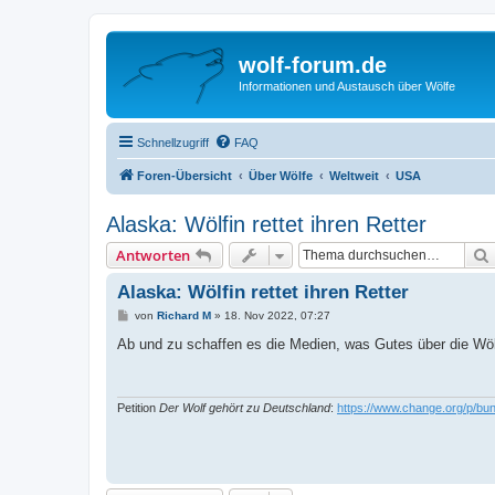
wolf-forum.de
Informationen und Austausch über Wölfe
Schnellzugriff
FAQ
Foren-Übersicht
Über Wölfe
Weltweit
USA
Alaska: Wölfin rettet ihren Retter
Antworten
Alaska: Wölfin rettet ihren Retter
B
von
Richard M
»
18. Nov 2022, 07:27
e
i
Ab und zu schaffen es die Medien, was Gutes über die Wö
t
r
a
g
Petition
Der Wolf gehört zu Deutschland
:
https://www.change.org/p/bun