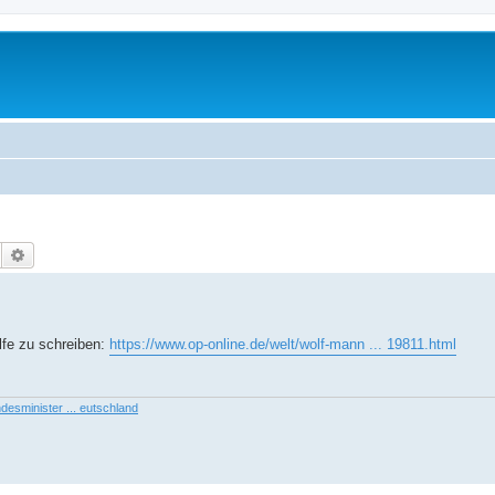
Suche
Erweiterte Suche
lfe zu schreiben:
https://www.op-online.de/welt/wolf-mann ... 19811.html
desminister ... eutschland