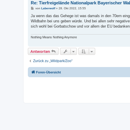
Re: Tierfreigelände Nationalpark Bayerischer Wa
B
von
Laberwolf
»
28. Okt 2022, 15:55
e
i
Ja wenn das das Gehege ist was damals in den 70ern eingew
t
Wildbahn bei uns geben würde. Und bei allen sehr negativ
r
a
sich wohl bei Gorbatschow und vor allem der EU bedanken
g
Nothing Means Nothing Anymore
Antworten
Zurück zu „Wildpark/Zoo“
Foren-Übersicht