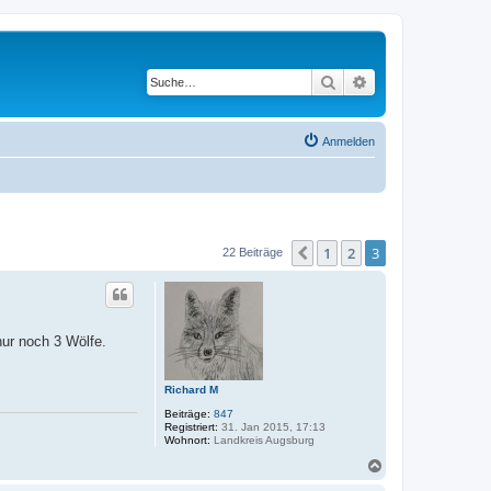
Suche
Erweiterte Suche
Anmelden
1
2
3
Vorherige
22 Beiträge
nur noch 3 Wölfe.
Richard M
Beiträge:
847
Registriert:
31. Jan 2015, 17:13
Wohnort:
Landkreis Augsburg
N
a