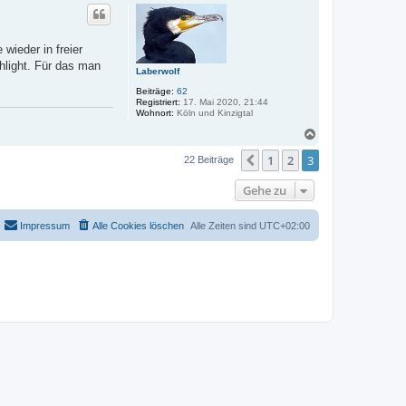
c
h
o
b
wieder in freier
e
hlight. Für das man
n
Laberwolf
Beiträge:
62
Registriert:
17. Mai 2020, 21:44
Wohnort:
Köln und Kinzigtal
N
a
1
2
3
c
Vorherige
22 Beiträge
h
o
Gehe zu
b
e
n
Impressum
Alle Cookies löschen
Alle Zeiten sind
UTC+02:00