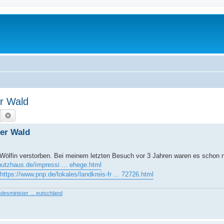
er Wald
Suche
Erweiterte Suche
her Wald
 Wölfin verstorben. Bei meinem letzten Besuch vor 3 Jahren waren es schon 
utzhaus.de/impressi ... ehege.html
https://www.pnp.de/lokales/landkreis-fr ... 72726.html
desminister ... eutschland