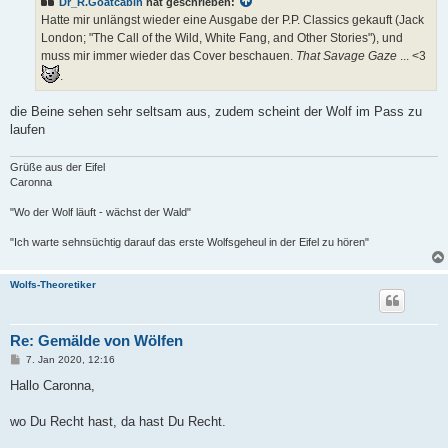
Dr_R.Goatcabin
hat geschrieben:
r
a
Hatte mir unlängst wieder eine Ausgabe der P.P. Classics gekauft (Jack
g
London; "The Call of the Wild, White Fang, and Other Stories"), und
muss mir immer wieder das Cover beschauen.
That Savage Gaze
... <3
.
die Beine sehen sehr seltsam aus, zudem scheint der Wolf im Pass zu
laufen
Grüße aus der Eifel
Caronna
"Wo der Wolf läuft - wächst der Wald"
"Ich warte sehnsüchtig darauf das erste Wolfsgeheul in der Eifel zu hören"
Wolfs-Theoretiker
Re: Gemälde von Wölfen
B
7. Jan 2020, 12:16
e
i
Hallo Caronna,
t
r
a
wo Du Recht hast, da hast Du Recht.
g