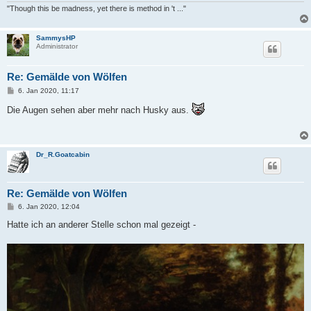
"Though this be madness, yet there is method in 't ..."
SammysHP
Administrator
Re: Gemälde von Wölfen
B
6. Jan 2020, 11:17
e
i
Die Augen sehen aber mehr nach Husky aus.
t
r
a
g
Dr_R.Goatcabin
Re: Gemälde von Wölfen
B
6. Jan 2020, 12:04
e
i
Hatte ich an anderer Stelle schon mal gezeigt -
t
r
a
g