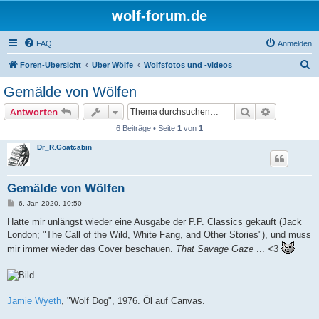
wolf-forum.de
FAQ
Anmelden
S
Foren-Übersicht
Über Wölfe
Wolfsfotos und -videos
u
Gemälde von Wölfen
c
Suche
Erweiterte
Antworten
h
6 Beiträge • Seite
1
von
1
e
Dr_R.Goatcabin
Gemälde von Wölfen
B
6. Jan 2020, 10:50
e
i
Hatte mir unlängst wieder eine Ausgabe der P.P. Classics gekauft (Jack
t
London; "The Call of the Wild, White Fang, and Other Stories"), und muss
r
a
mir immer wieder das Cover beschauen.
That Savage Gaze
... <3
g
Jamie Wyeth
, "Wolf Dog", 1976. Öl auf Canvas.