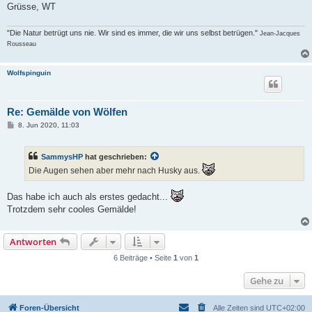
Grüsse, WT
"Die Natur betrügt uns nie. Wir sind es immer, die wir uns selbst betrügen."
Jean-Jacques
Rousseau
Wolfspinguin
Re: Gemälde von Wölfen
B
8. Jun 2020, 11:03
e
i
t
SammysHP
hat geschrieben:
r
a
Die Augen sehen aber mehr nach Husky aus.
g
Das habe ich auch als erstes gedacht...
Trotzdem sehr cooles Gemälde!
Antworten
6 Beiträge • Seite
1
von
1
Gehe zu
Foren-Übersicht
Alle Zeiten sind
UTC+02:00