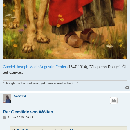
Gabriel Joseph Marie Augustin Ferrier
(1847-1914), "Chaperon Rouge". Öl
auf Canvas.
"Though this be madness, yet there is method in 't ..."
Caronna
Re: Gemälde von Wölfen
B
7. Jan 2020, 09:43
e
i
t