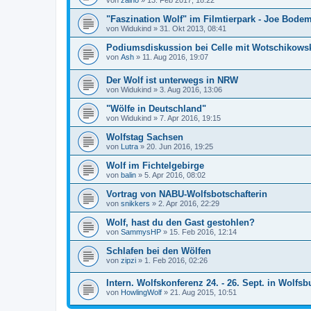
von
zaino
»
13. Feb 2017, 18:22
"Faszination Wolf" im Filmtierpark - Joe Bode
von
Widukind
»
31. Okt 2013, 08:41
Podiumsdiskussion bei Celle mit Wotschikowsk
von
Ash
»
11. Aug 2016, 19:07
Der Wolf ist unterwegs in NRW
von
Widukind
»
3. Aug 2016, 13:06
"Wölfe in Deutschland"
von
Widukind
»
7. Apr 2016, 19:15
Wolfstag Sachsen
von
Lutra
»
20. Jun 2016, 19:25
Wolf im Fichtelgebirge
von
balin
»
5. Apr 2016, 08:02
Vortrag von NABU-Wolfsbotschafterin
von
snikkers
»
2. Apr 2016, 22:29
Wolf, hast du den Gast gestohlen?
von
SammysHP
»
15. Feb 2016, 12:14
Schlafen bei den Wölfen
von
zipzi
»
1. Feb 2016, 02:26
Intern. Wolfskonferenz 24. - 26. Sept. in Wolfsb
von
HowlingWolf
»
21. Aug 2015, 10:51