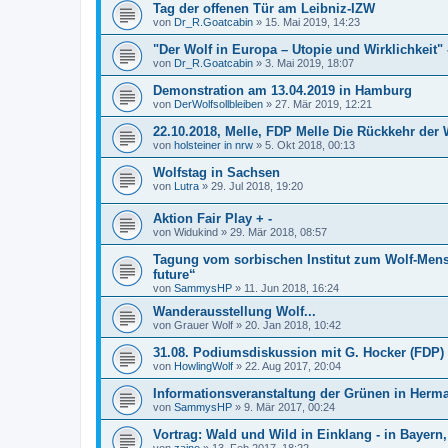
Tag der offenen Tür am Leibniz-IZW
von
Dr_R.Goatcabin
»
15. Mai 2019, 14:23
"Der Wolf in Europa – Utopie und Wirklichkeit
von
Dr_R.Goatcabin
»
3. Mai 2019, 18:07
Demonstration am 13.04.2019 in Hamburg
von
DerWolfsollbleiben
»
27. Mär 2019, 12:21
22.10.2018, Melle, FDP Melle Die Rückkehr der 
von
holsteiner in nrw
»
5. Okt 2018, 00:13
Wolfstag in Sachsen
von
Lutra
»
29. Jul 2018, 19:20
Aktion Fair Play + -
von
Widukind
»
29. Mär 2018, 08:57
Tagung vom sorbischen Institut zum Wolf-Men
future“
von
SammysHP
»
11. Jun 2018, 16:24
Wanderausstellung Wolf...
von
Grauer Wolf
»
20. Jan 2018, 10:42
31.08. Podiumsdiskussion mit G. Hocker (FDP)
von
HowlingWolf
»
22. Aug 2017, 20:04
Informationsveranstaltung der Grünen in Herm
von
SammysHP
»
9. Mär 2017, 00:24
Vortrag: Wald und Wild in Einklang - in Bayern