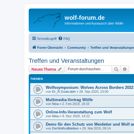
wolf-forum.de
Informationen und Austausch über Wölfe
Schnellzugriff
FAQ
Foren-Übersicht
Community
Treffen und Veranstaltunge
Treffen und Veranstaltungen
Suche
Erw
Neues Thema
THEMEN
Wolfssymposium: Wolves Across Borders 2022 
von
Dr_R.Goatcabin
»
28. Sep 2020, 23:00
Multimedia-Vortrag Wölfe
von
Nina
»
2. Feb 2019, 18:33
Online-Info-Veranstaltung zum Wolf
von
Nina
»
9. Dez 2020, 14:22
Demo für den Schutz von Weidetier und Wolf a
von
DerWolfsollbleiben
»
29. Mai 2019, 09:14