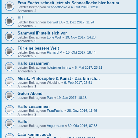
Frau Fuchs schneit jetzt als Schneeflocke hier herum
Letzter Beitrag von
Schneeflocke
«
4. Okt 2018, 12:31
Antworten:
2
Hi!
Letzter Beitrag von
IberwolfJA
«
2. Dez 2017, 11:24
Antworten:
2
SammysHP stellt sich vor
Letzter Beitrag von
Lone Wolf
«
19. Nov 2017, 14:28
Antworten:
9
Für eine bessere Welt
Letzter Beitrag von
Richard M
«
15. Okt 2017, 18:44
Antworten:
2
Hallo zusammen
Letzter Beitrag von
holsteiner in nrw
«
6. Mai 2017, 23:21
Antworten:
2
Musik, Philosophie & Kunst - Das bin ich...
Letzter Beitrag von
Widukind
«
6. Feb 2017, 23:51
Antworten:
1
Guten Abend
Letzter Beitrag von
Pani
«
19. Jan 2017, 18:18
Hallo zusammen
Letzter Beitrag von
FrauFuchs
«
28. Dez 2016, 11:46
Antworten:
2
Hallo!
Letzter Beitrag von
Ångermann
«
30. Okt 2016, 07:33
Cato kommt auch