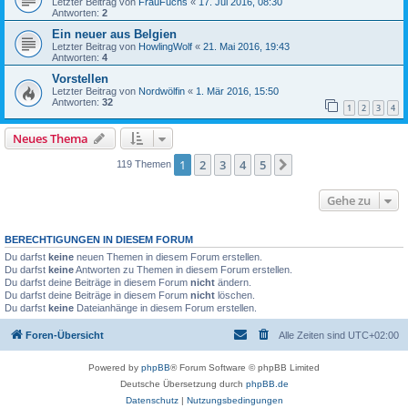
Letzter Beitrag von
FrauFuchs
«
17. Jul 2016, 08:30
Antworten:
2
Ein neuer aus Belgien
Letzter Beitrag von
HowlingWolf
«
21. Mai 2016, 19:43
Antworten:
4
Vorstellen
Letzter Beitrag von
Nordwölfin
«
1. Mär 2016, 15:50
Antworten:
32
1
2
3
4
Neues Thema
1
2
3
4
5
Nächste
119 Themen
Gehe zu
BERECHTIGUNGEN IN DIESEM FORUM
Du darfst
keine
neuen Themen in diesem Forum erstellen.
Du darfst
keine
Antworten zu Themen in diesem Forum erstellen.
Du darfst deine Beiträge in diesem Forum
nicht
ändern.
Du darfst deine Beiträge in diesem Forum
nicht
löschen.
Du darfst
keine
Dateianhänge in diesem Forum erstellen.
Foren-Übersicht
Alle Zeiten sind
UTC+02:00
Powered by
phpBB
® Forum Software © phpBB Limited
Deutsche Übersetzung durch
phpBB.de
Datenschutz
|
Nutzungsbedingungen