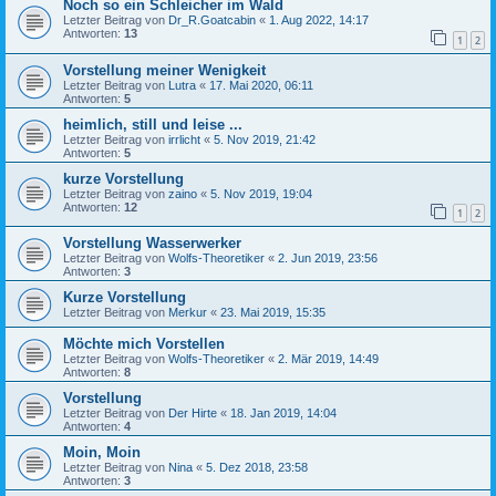
Noch so ein Schleicher im Wald
Letzter Beitrag von
Dr_R.Goatcabin
«
1. Aug 2022, 14:17
Antworten:
13
1
2
Vorstellung meiner Wenigkeit
Letzter Beitrag von
Lutra
«
17. Mai 2020, 06:11
Antworten:
5
heimlich, still und leise ...
Letzter Beitrag von
irrlicht
«
5. Nov 2019, 21:42
Antworten:
5
kurze Vorstellung
Letzter Beitrag von
zaino
«
5. Nov 2019, 19:04
Antworten:
12
1
2
Vorstellung Wasserwerker
Letzter Beitrag von
Wolfs-Theoretiker
«
2. Jun 2019, 23:56
Antworten:
3
Kurze Vorstellung
Letzter Beitrag von
Merkur
«
23. Mai 2019, 15:35
Möchte mich Vorstellen
Letzter Beitrag von
Wolfs-Theoretiker
«
2. Mär 2019, 14:49
Antworten:
8
Vorstellung
Letzter Beitrag von
Der Hirte
«
18. Jan 2019, 14:04
Antworten:
4
Moin, Moin
Letzter Beitrag von
Nina
«
5. Dez 2018, 23:58
Antworten:
3