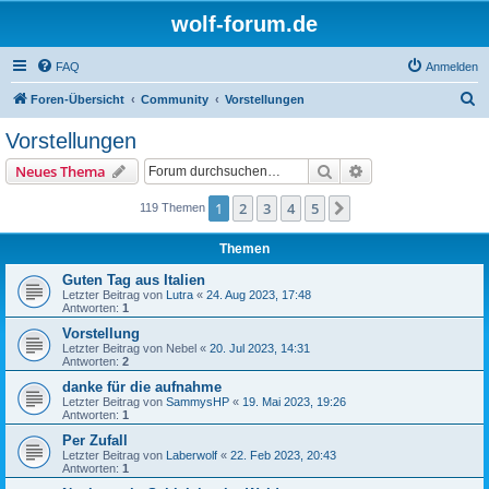
wolf-forum.de
FAQ
Anmelden
S
Foren-Übersicht
Community
Vorstellungen
u
Vorstellungen
c
Suche
Erweiterte Suche
Neues Thema
h
e
1
2
3
4
5
Nächste
119 Themen
Themen
Guten Tag aus Italien
Letzter Beitrag von
Lutra
«
24. Aug 2023, 17:48
Antworten:
1
Vorstellung
Letzter Beitrag von
Nebel
«
20. Jul 2023, 14:31
Antworten:
2
danke für die aufnahme
Letzter Beitrag von
SammysHP
«
19. Mai 2023, 19:26
Antworten:
1
Per Zufall
Letzter Beitrag von
Laberwolf
«
22. Feb 2023, 20:43
Antworten:
1