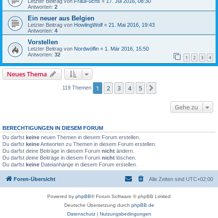
Letzter Beitrag von
FrauFuchs
«
17. Jul 2016, 08:30
Antworten:
2
Ein neuer aus Belgien
Letzter Beitrag von
HowlingWolf
«
21. Mai 2016, 19:43
Antworten:
4
Vorstellen
Letzter Beitrag von
Nordwölfin
«
1. Mär 2016, 15:50
Antworten:
32
1
2
3
4
Neues Thema
1
2
3
4
5
Nächste
119 Themen
Gehe zu
BERECHTIGUNGEN IN DIESEM FORUM
Du darfst
keine
neuen Themen in diesem Forum erstellen.
Du darfst
keine
Antworten zu Themen in diesem Forum erstellen.
Du darfst deine Beiträge in diesem Forum
nicht
ändern.
Du darfst deine Beiträge in diesem Forum
nicht
löschen.
Du darfst
keine
Dateianhänge in diesem Forum erstellen.
Foren-Übersicht
Alle Zeiten sind
UTC+02:00
Powered by
phpBB
® Forum Software © phpBB Limited
Deutsche Übersetzung durch
phpBB.de
Datenschutz
|
Nutzungsbedingungen