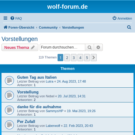
wolf-forum.de
FAQ
Anmelden
S
Foren-Übersicht
Community
Vorstellungen
u
Vorstellungen
c
Suche
Erweiterte Suche
Neues Thema
h
e
1
2
3
4
5
Nächste
119 Themen
Themen
Guten Tag aus Italien
Letzter Beitrag von
Lutra
«
24. Aug 2023, 17:48
Antworten:
1
Vorstellung
Letzter Beitrag von
Nebel
«
20. Jul 2023, 14:31
Antworten:
2
danke für die aufnahme
Letzter Beitrag von
SammysHP
«
19. Mai 2023, 19:26
Antworten:
1
Per Zufall
Letzter Beitrag von
Laberwolf
«
22. Feb 2023, 20:43
Antworten:
1