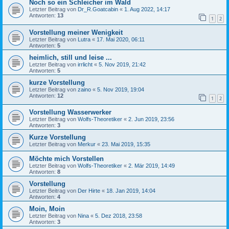
Noch so ein Schleicher im Wald
Letzter Beitrag von
Dr_R.Goatcabin
«
1. Aug 2022, 14:17
Antworten:
13
1
2
Vorstellung meiner Wenigkeit
Letzter Beitrag von
Lutra
«
17. Mai 2020, 06:11
Antworten:
5
heimlich, still und leise ...
Letzter Beitrag von
irrlicht
«
5. Nov 2019, 21:42
Antworten:
5
kurze Vorstellung
Letzter Beitrag von
zaino
«
5. Nov 2019, 19:04
Antworten:
12
1
2
Vorstellung Wasserwerker
Letzter Beitrag von
Wolfs-Theoretiker
«
2. Jun 2019, 23:56
Antworten:
3
Kurze Vorstellung
Letzter Beitrag von
Merkur
«
23. Mai 2019, 15:35
Möchte mich Vorstellen
Letzter Beitrag von
Wolfs-Theoretiker
«
2. Mär 2019, 14:49
Antworten:
8
Vorstellung
Letzter Beitrag von
Der Hirte
«
18. Jan 2019, 14:04
Antworten:
4
Moin, Moin
Letzter Beitrag von
Nina
«
5. Dez 2018, 23:58
Antworten:
3