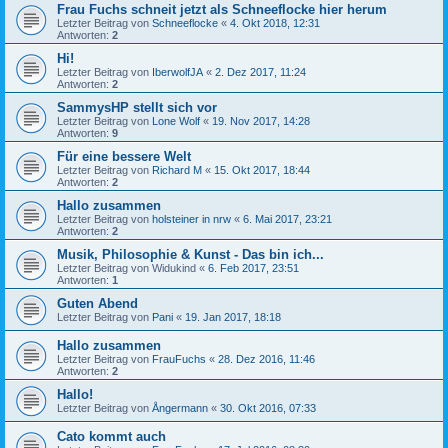
Frau Fuchs schneit jetzt als Schneeflocke hier herum
Letzter Beitrag von
Schneeflocke
«
4. Okt 2018, 12:31
Antworten:
2
Hi!
Letzter Beitrag von
IberwolfJA
«
2. Dez 2017, 11:24
Antworten:
2
SammysHP stellt sich vor
Letzter Beitrag von
Lone Wolf
«
19. Nov 2017, 14:28
Antworten:
9
Für eine bessere Welt
Letzter Beitrag von
Richard M
«
15. Okt 2017, 18:44
Antworten:
2
Hallo zusammen
Letzter Beitrag von
holsteiner in nrw
«
6. Mai 2017, 23:21
Antworten:
2
Musik, Philosophie & Kunst - Das bin ich...
Letzter Beitrag von
Widukind
«
6. Feb 2017, 23:51
Antworten:
1
Guten Abend
Letzter Beitrag von
Pani
«
19. Jan 2017, 18:18
Hallo zusammen
Letzter Beitrag von
FrauFuchs
«
28. Dez 2016, 11:46
Antworten:
2
Hallo!
Letzter Beitrag von
Ångermann
«
30. Okt 2016, 07:33
Cato kommt auch