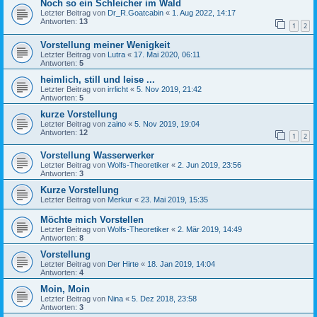
Noch so ein Schleicher im Wald
Letzter Beitrag von
Dr_R.Goatcabin
«
1. Aug 2022, 14:17
Antworten:
13
1
2
Vorstellung meiner Wenigkeit
Letzter Beitrag von
Lutra
«
17. Mai 2020, 06:11
Antworten:
5
heimlich, still und leise ...
Letzter Beitrag von
irrlicht
«
5. Nov 2019, 21:42
Antworten:
5
kurze Vorstellung
Letzter Beitrag von
zaino
«
5. Nov 2019, 19:04
Antworten:
12
1
2
Vorstellung Wasserwerker
Letzter Beitrag von
Wolfs-Theoretiker
«
2. Jun 2019, 23:56
Antworten:
3
Kurze Vorstellung
Letzter Beitrag von
Merkur
«
23. Mai 2019, 15:35
Möchte mich Vorstellen
Letzter Beitrag von
Wolfs-Theoretiker
«
2. Mär 2019, 14:49
Antworten:
8
Vorstellung
Letzter Beitrag von
Der Hirte
«
18. Jan 2019, 14:04
Antworten:
4
Moin, Moin
Letzter Beitrag von
Nina
«
5. Dez 2018, 23:58
Antworten:
3