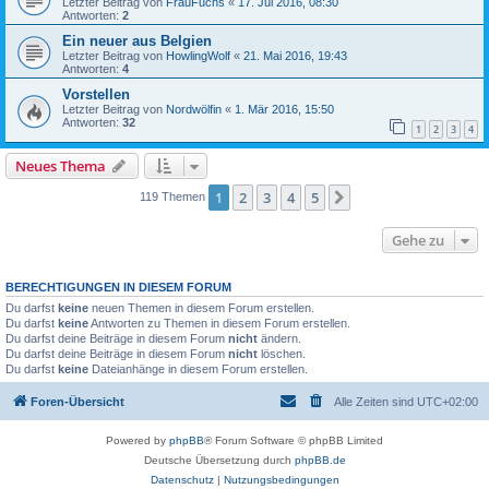
Letzter Beitrag von
FrauFuchs
«
17. Jul 2016, 08:30
Antworten:
2
Ein neuer aus Belgien
Letzter Beitrag von
HowlingWolf
«
21. Mai 2016, 19:43
Antworten:
4
Vorstellen
Letzter Beitrag von
Nordwölfin
«
1. Mär 2016, 15:50
Antworten:
32
1
2
3
4
Neues Thema
1
2
3
4
5
Nächste
119 Themen
Gehe zu
BERECHTIGUNGEN IN DIESEM FORUM
Du darfst
keine
neuen Themen in diesem Forum erstellen.
Du darfst
keine
Antworten zu Themen in diesem Forum erstellen.
Du darfst deine Beiträge in diesem Forum
nicht
ändern.
Du darfst deine Beiträge in diesem Forum
nicht
löschen.
Du darfst
keine
Dateianhänge in diesem Forum erstellen.
Foren-Übersicht
Alle Zeiten sind
UTC+02:00
Powered by
phpBB
® Forum Software © phpBB Limited
Deutsche Übersetzung durch
phpBB.de
Datenschutz
|
Nutzungsbedingungen