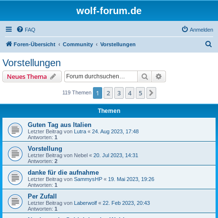
wolf-forum.de
FAQ
Anmelden
S
Foren-Übersicht
Community
Vorstellungen
u
Vorstellungen
c
Suche
Erweiterte Suche
Neues Thema
h
e
1
2
3
4
5
Nächste
119 Themen
Themen
Guten Tag aus Italien
Letzter Beitrag von
Lutra
«
24. Aug 2023, 17:48
Antworten:
1
Vorstellung
Letzter Beitrag von
Nebel
«
20. Jul 2023, 14:31
Antworten:
2
danke für die aufnahme
Letzter Beitrag von
SammysHP
«
19. Mai 2023, 19:26
Antworten:
1
Per Zufall
Letzter Beitrag von
Laberwolf
«
22. Feb 2023, 20:43
Antworten:
1