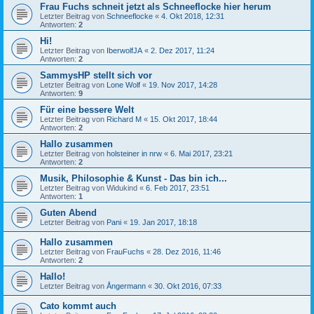
Frau Fuchs schneit jetzt als Schneeflocke hier herum
Letzter Beitrag von
Schneeflocke
«
4. Okt 2018, 12:31
Antworten:
2
Hi!
Letzter Beitrag von
IberwolfJA
«
2. Dez 2017, 11:24
Antworten:
2
SammysHP stellt sich vor
Letzter Beitrag von
Lone Wolf
«
19. Nov 2017, 14:28
Antworten:
9
Für eine bessere Welt
Letzter Beitrag von
Richard M
«
15. Okt 2017, 18:44
Antworten:
2
Hallo zusammen
Letzter Beitrag von
holsteiner in nrw
«
6. Mai 2017, 23:21
Antworten:
2
Musik, Philosophie & Kunst - Das bin ich...
Letzter Beitrag von
Widukind
«
6. Feb 2017, 23:51
Antworten:
1
Guten Abend
Letzter Beitrag von
Pani
«
19. Jan 2017, 18:18
Hallo zusammen
Letzter Beitrag von
FrauFuchs
«
28. Dez 2016, 11:46
Antworten:
2
Hallo!
Letzter Beitrag von
Ångermann
«
30. Okt 2016, 07:33
Cato kommt auch