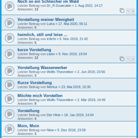
Noch so ein Schleicher im Wald
Letzter Beitrag von
Dr_R.Goatcabin
«
1. Aug 2022, 14:17
Antworten:
13
1
2
Vorstellung meiner Wenigkeit
Letzter Beitrag von
Lutra
«
17. Mai 2020, 06:11
Antworten:
5
heimlich, still und leise ...
Letzter Beitrag von
irrlicht
«
5. Nov 2019, 21:42
Antworten:
5
kurze Vorstellung
Letzter Beitrag von
zaino
«
5. Nov 2019, 19:04
Antworten:
12
1
2
Vorstellung Wasserwerker
Letzter Beitrag von
Wolfs-Theoretiker
«
2. Jun 2019, 23:56
Antworten:
3
Kurze Vorstellung
Letzter Beitrag von
Merkur
«
23. Mai 2019, 15:35
Möchte mich Vorstellen
Letzter Beitrag von
Wolfs-Theoretiker
«
2. Mär 2019, 14:49
Antworten:
8
Vorstellung
Letzter Beitrag von
Der Hirte
«
18. Jan 2019, 14:04
Antworten:
4
Moin, Moin
Letzter Beitrag von
Nina
«
5. Dez 2018, 23:58
Antworten:
3