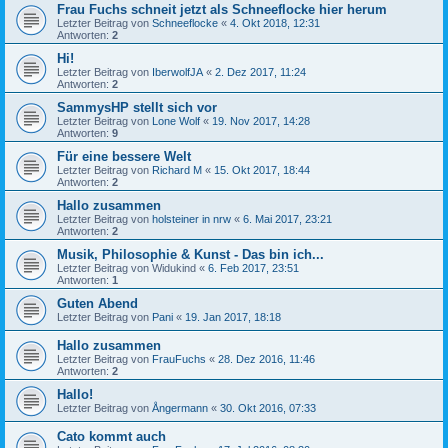
Frau Fuchs schneit jetzt als Schneeflocke hier herum
Letzter Beitrag von
Schneeflocke
«
4. Okt 2018, 12:31
Antworten:
2
Hi!
Letzter Beitrag von
IberwolfJA
«
2. Dez 2017, 11:24
Antworten:
2
SammysHP stellt sich vor
Letzter Beitrag von
Lone Wolf
«
19. Nov 2017, 14:28
Antworten:
9
Für eine bessere Welt
Letzter Beitrag von
Richard M
«
15. Okt 2017, 18:44
Antworten:
2
Hallo zusammen
Letzter Beitrag von
holsteiner in nrw
«
6. Mai 2017, 23:21
Antworten:
2
Musik, Philosophie & Kunst - Das bin ich...
Letzter Beitrag von
Widukind
«
6. Feb 2017, 23:51
Antworten:
1
Guten Abend
Letzter Beitrag von
Pani
«
19. Jan 2017, 18:18
Hallo zusammen
Letzter Beitrag von
FrauFuchs
«
28. Dez 2016, 11:46
Antworten:
2
Hallo!
Letzter Beitrag von
Ångermann
«
30. Okt 2016, 07:33
Cato kommt auch