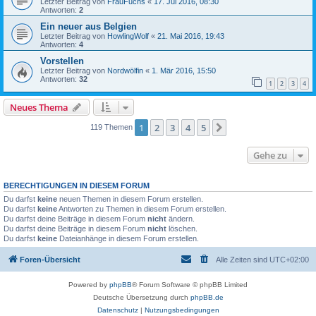
Letzter Beitrag von
FrauFuchs
«
17. Jul 2016, 08:30
Antworten:
2
Ein neuer aus Belgien
Letzter Beitrag von
HowlingWolf
«
21. Mai 2016, 19:43
Antworten:
4
Vorstellen
Letzter Beitrag von
Nordwölfin
«
1. Mär 2016, 15:50
Antworten:
32
1
2
3
4
Neues Thema
1
2
3
4
5
Nächste
119 Themen
Gehe zu
BERECHTIGUNGEN IN DIESEM FORUM
Du darfst
keine
neuen Themen in diesem Forum erstellen.
Du darfst
keine
Antworten zu Themen in diesem Forum erstellen.
Du darfst deine Beiträge in diesem Forum
nicht
ändern.
Du darfst deine Beiträge in diesem Forum
nicht
löschen.
Du darfst
keine
Dateianhänge in diesem Forum erstellen.
Foren-Übersicht
Alle Zeiten sind
UTC+02:00
Powered by
phpBB
® Forum Software © phpBB Limited
Deutsche Übersetzung durch
phpBB.de
Datenschutz
|
Nutzungsbedingungen