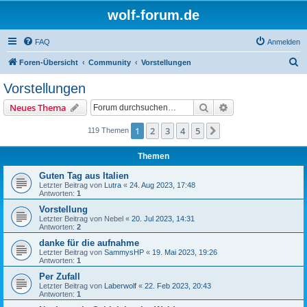
wolf-forum.de
FAQ
Anmelden
S
Foren-Übersicht
Community
Vorstellungen
u
Vorstellungen
c
Suche
Erweiterte Suche
Neues Thema
h
e
1
2
3
4
5
Nächste
119 Themen
Themen
Guten Tag aus Italien
Letzter Beitrag von
Lutra
«
24. Aug 2023, 17:48
Antworten:
1
Vorstellung
Letzter Beitrag von
Nebel
«
20. Jul 2023, 14:31
Antworten:
2
danke für die aufnahme
Letzter Beitrag von
SammysHP
«
19. Mai 2023, 19:26
Antworten:
1
Per Zufall
Letzter Beitrag von
Laberwolf
«
22. Feb 2023, 20:43
Antworten:
1