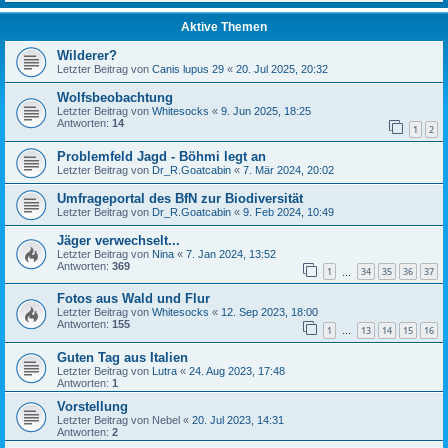
Aktive Themen
Wilderer?
Letzter Beitrag von
Canis lupus 29
«
20. Jul 2025, 20:32
Wolfsbeobachtung
Letzter Beitrag von
Whitesocks
«
9. Jun 2025, 18:25
Antworten:
14
1
2
Problemfeld Jagd - Böhmi legt an
Letzter Beitrag von
Dr_R.Goatcabin
«
7. Mär 2024, 20:02
Umfrageportal des BfN zur Biodiversität
Letzter Beitrag von
Dr_R.Goatcabin
«
9. Feb 2024, 10:49
Jäger verwechselt...
Letzter Beitrag von
Nina
«
7. Jan 2024, 13:52
Antworten:
369
1
34
35
36
37
…
Fotos aus Wald und Flur
Letzter Beitrag von
Whitesocks
«
12. Sep 2023, 18:00
Antworten:
155
1
13
14
15
16
…
Guten Tag aus Italien
Letzter Beitrag von
Lutra
«
24. Aug 2023, 17:48
Antworten:
1
Vorstellung
Letzter Beitrag von
Nebel
«
20. Jul 2023, 14:31
Antworten:
2