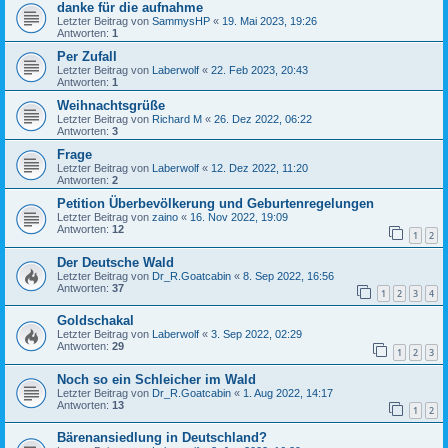
danke für die aufnahme
Letzter Beitrag von
SammysHP
«
19. Mai 2023, 19:26
Antworten:
1
Per Zufall
Letzter Beitrag von
Laberwolf
«
22. Feb 2023, 20:43
Antworten:
1
Weihnachtsgrüße
Letzter Beitrag von
Richard M
«
26. Dez 2022, 06:22
Antworten:
3
Frage
Letzter Beitrag von
Laberwolf
«
12. Dez 2022, 11:20
Antworten:
2
Petition Überbevölkerung und Geburtenregelungen
Letzter Beitrag von
zaino
«
16. Nov 2022, 19:09
Antworten:
12
1
2
Der Deutsche Wald
Letzter Beitrag von
Dr_R.Goatcabin
«
8. Sep 2022, 16:56
Antworten:
37
1
2
3
4
Goldschakal
Letzter Beitrag von
Laberwolf
«
3. Sep 2022, 02:29
Antworten:
29
1
2
3
Noch so ein Schleicher im Wald
Letzter Beitrag von
Dr_R.Goatcabin
«
1. Aug 2022, 14:17
Antworten:
13
1
2
Bärenansiedlung in Deutschland?