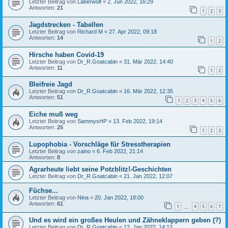
Letzter Beitrag von
Laberwolf
«
2. Jun 2022, 16:29
Antworten:
21
1
2
3
Jagdstrecken - Tabellen
Letzter Beitrag von
Richard M
«
27. Apr 2022, 09:18
Antworten:
14
1
2
Hirsche haben Covid-19
Letzter Beitrag von
Dr_R.Goatcabin
«
31. Mär 2022, 14:40
Antworten:
11
1
2
Bleifreie Jagd
Letzter Beitrag von
Dr_R.Goatcabin
«
16. Mär 2022, 12:35
Antworten:
51
1
2
3
4
5
6
Eiche muß weg
Letzter Beitrag von
SammysHP
«
13. Feb 2022, 19:14
Antworten:
25
1
2
3
Lupophobia - Vorschläge für Stresstherapien
Letzter Beitrag von
zaino
«
6. Feb 2022, 21:14
Antworten:
8
Agrarheute liebt seine Potzblitz!-Geschichten
Letzter Beitrag von
Dr_R.Goatcabin
«
21. Jan 2022, 12:07
Füchse...
Letzter Beitrag von
Nina
«
20. Jan 2022, 18:00
Antworten:
61
1
4
5
6
7
…
Und es wird ein großes Heulen und Zähneklappern geben (?)
Letzter Beitrag von
Dr_R.Goatcabin
«
12. Jan 2022, 14:12