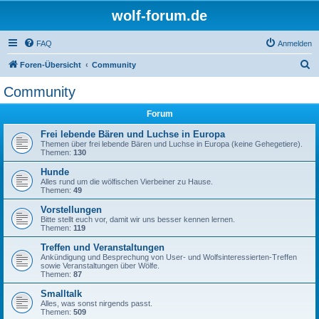
wolf-forum.de
FAQ
Anmelden
S
Foren-Übersicht
Community
u
Community
c
Forum
h
e
Frei lebende Bären und Luchse in Europa
Themen über frei lebende Bären und Luchse in Europa (keine Gehegetiere).
Themen:
130
Hunde
Alles rund um die wölfischen Vierbeiner zu Hause.
Themen:
49
Vorstellungen
Bitte stellt euch vor, damit wir uns besser kennen lernen.
Themen:
119
Treffen und Veranstaltungen
Ankündigung und Besprechung von User- und Wolfsinteressierten-Treffen
sowie Veranstaltungen über Wölfe.
Themen:
87
Smalltalk
Alles, was sonst nirgends passt.
Themen:
509