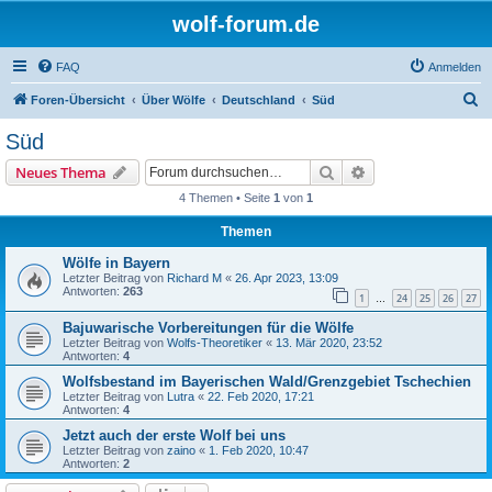
wolf-forum.de
FAQ
Anmelden
S
Foren-Übersicht
Über Wölfe
Deutschland
Süd
u
Süd
c
Suche
Erweiterte Suche
Neues Thema
h
4 Themen • Seite
1
von
1
e
Themen
Wölfe in Bayern
Letzter Beitrag von
Richard M
«
26. Apr 2023, 13:09
Antworten:
263
1
24
25
26
27
…
Bajuwarische Vorbereitungen für die Wölfe
Letzter Beitrag von
Wolfs-Theoretiker
«
13. Mär 2020, 23:52
Antworten:
4
Wolfsbestand im Bayerischen Wald/Grenzgebiet Tschechien
Letzter Beitrag von
Lutra
«
22. Feb 2020, 17:21
Antworten:
4
Jetzt auch der erste Wolf bei uns
Letzter Beitrag von
zaino
«
1. Feb 2020, 10:47
Antworten:
2