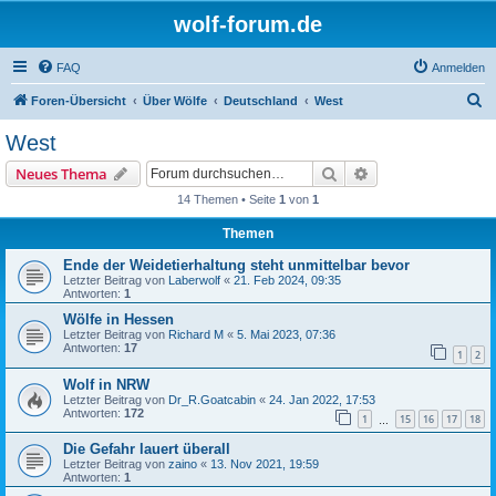
wolf-forum.de
FAQ
Anmelden
S
Foren-Übersicht
Über Wölfe
Deutschland
West
u
West
c
Suche
Erweiterte Suche
Neues Thema
h
14 Themen • Seite
1
von
1
e
Themen
Ende der Weidetierhaltung steht unmittelbar bevor
Letzter Beitrag von
Laberwolf
«
21. Feb 2024, 09:35
Antworten:
1
Wölfe in Hessen
Letzter Beitrag von
Richard M
«
5. Mai 2023, 07:36
Antworten:
17
1
2
Wolf in NRW
Letzter Beitrag von
Dr_R.Goatcabin
«
24. Jan 2022, 17:53
Antworten:
172
1
15
16
17
18
…
Die Gefahr lauert überall
Letzter Beitrag von
zaino
«
13. Nov 2021, 19:59
Antworten:
1