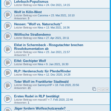
Lehrbuch-Populismus
Letzter Beitrag von
Nina
«
24. Okt 2021, 14:15
Wolf in Köln-West
Letzter Beitrag von
Caronna
«
23. Mai 2021, 10:10
Antworten:
3
Hessen: "Wolf vs. Naturschutz"
Letzter Beitrag von
Nina
«
13. Mai 2021, 16:36
Wölfische Straßendemo
Letzter Beitrag von
Nina
«
27. Apr 2021, 20:11
Eklat in Schermbeck - Rissgutachter brechen
Rissdokumentation ab
Letzter Beitrag von
Nina
«
23. Jan 2021, 21:57
Antworten:
7
Eifel: Gechipter Wolf
Letzter Beitrag von
Nina
«
9. Jan 2021, 16:30
RLP: Herdenschutz für Pferde/Rinder
Letzter Beitrag von
Nina
«
12. Dez 2020, 14:28
Toter Wolf im Frankfurter Stadtwald
Letzter Beitrag von
SammysHP
«
18. Feb 2020, 20:56
Antworten:
21
1
2
3
Erstes Rudel in RLP bestätigt
Letzter Beitrag von
maxa67
«
7. Feb 2020, 22:46
Antworten:
1
Jäger fordern Wolfsschutzareale?