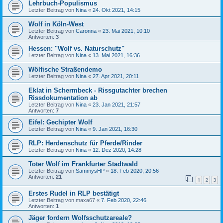
Lehrbuch-Populismus
Letzter Beitrag von
Nina
«
24. Okt 2021, 14:15
Wolf in Köln-West
Letzter Beitrag von
Caronna
«
23. Mai 2021, 10:10
Antworten:
3
Hessen: "Wolf vs. Naturschutz"
Letzter Beitrag von
Nina
«
13. Mai 2021, 16:36
Wölfische Straßendemo
Letzter Beitrag von
Nina
«
27. Apr 2021, 20:11
Eklat in Schermbeck - Rissgutachter brechen
Rissdokumentation ab
Letzter Beitrag von
Nina
«
23. Jan 2021, 21:57
Antworten:
7
Eifel: Gechipter Wolf
Letzter Beitrag von
Nina
«
9. Jan 2021, 16:30
RLP: Herdenschutz für Pferde/Rinder
Letzter Beitrag von
Nina
«
12. Dez 2020, 14:28
Toter Wolf im Frankfurter Stadtwald
Letzter Beitrag von
SammysHP
«
18. Feb 2020, 20:56
Antworten:
21
1
2
3
Erstes Rudel in RLP bestätigt
Letzter Beitrag von
maxa67
«
7. Feb 2020, 22:46
Antworten:
1
Jäger fordern Wolfsschutzareale?