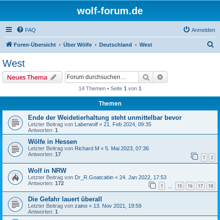
wolf-forum.de
FAQ
Anmelden
S
Foren-Übersicht
Über Wölfe
Deutschland
West
u
West
c
Suche
Erweiterte Suche
Neues Thema
h
14 Themen • Seite
1
von
1
e
Themen
Ende der Weidetierhaltung steht unmittelbar bevor
Letzter Beitrag von
Laberwolf
«
21. Feb 2024, 09:35
Antworten:
1
Wölfe in Hessen
Letzter Beitrag von
Richard M
«
5. Mai 2023, 07:36
Antworten:
17
1
2
Wolf in NRW
Letzter Beitrag von
Dr_R.Goatcabin
«
24. Jan 2022, 17:53
Antworten:
172
1
15
16
17
18
…
Die Gefahr lauert überall
Letzter Beitrag von
zaino
«
13. Nov 2021, 19:59
Antworten:
1