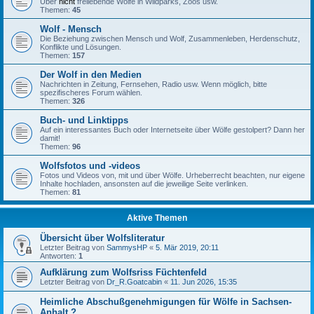
Über
nicht
freilebende Wölfe in Wildparks, Zoos usw.
Themen:
45
Wolf - Mensch
Die Beziehung zwischen Mensch und Wolf, Zusammenleben, Herdenschutz,
Konflikte und Lösungen.
Themen:
157
Der Wolf in den Medien
Nachrichten in Zeitung, Fernsehen, Radio usw. Wenn möglich, bitte
spezifischeres Forum wählen.
Themen:
326
Buch- und Linktipps
Auf ein interessantes Buch oder Internetseite über Wölfe gestolpert? Dann her
damit!
Themen:
96
Wolfsfotos und -videos
Fotos und Videos von, mit und über Wölfe. Urheberrecht beachten, nur eigene
Inhalte hochladen, ansonsten auf die jeweilige Seite verlinken.
Themen:
81
Aktive Themen
Übersicht über Wolfsliteratur
Letzter Beitrag von
SammysHP
«
5. Mär 2019, 20:11
Antworten:
1
Aufklärung zum Wolfsriss Füchtenfeld
Letzter Beitrag von
Dr_R.Goatcabin
«
11. Jun 2026, 15:35
Heimliche Abschußgenehmigungen für Wölfe in Sachsen-
Anhalt ?