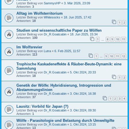
Letzter Beitrag von
SammysHP
«
3. Mär 2026, 23:09
Antworten:
3
Alltag im Wolfsterritorium
Letzter Beitrag von
Whitesocks
«
18. Jun 2025, 17:42
Antworten:
18
1
2
Studien und wissenschaftliche Paper zu Wölfen
Letzter Beitrag von
Dr_R.Goatcabin
«
18. Jun 2025, 15:34
Antworten:
100
1
8
9
10
11
…
Im Wolfsrevier
Letzter Beitrag von
Lutra
«
6. Feb 2025, 11:57
Antworten:
113
1
9
10
11
12
…
Trophische Kaskadeneffekte & Räuber-Beute-Dynamik: eine
Sammlung
Letzter Beitrag von
Dr_R.Goatcabin
«
5. Okt 2024, 20:33
Antworten:
18
1
2
Genetik der Wölfe: Hybridisierung, Introgression und
Abstammungslinien
Letzter Beitrag von
Dr_R.Goatcabin
«
3. Okt 2024, 16:38
Antworten:
37
1
2
3
4
Lausitz: Vorbild für Japan (?)
Letzter Beitrag von
Dr_R.Goatcabin
«
3. Okt 2024, 09:30
Antworten:
1
Wölfe - Parasitologie und Belastung durch Umweltgifte
Letzter Beitrag von
Dr_R.Goatcabin
«
1. Okt 2024, 13:15
Antworten:
13