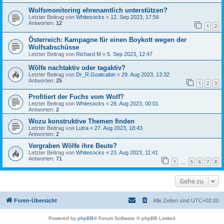
Wolfsmonitoring ehrenamtlich unterstützen?
Letzter Beitrag von
Whitesocks
«
12. Sep 2023, 17:56
Antworten:
12
1
2
Österreich: Kampagne für einen Boykott wegen der
Wolfsabschüsse
Letzter Beitrag von
Richard M
«
5. Sep 2023, 12:47
Wölfe nachtaktiv oder tagaktiv?
Letzter Beitrag von
Dr_R.Goatcabin
«
29. Aug 2023, 13:32
Antworten:
25
1
2
3
Profitiert der Fuchs vom Wolf?
Letzter Beitrag von
Whitesocks
«
28. Aug 2023, 00:01
Antworten:
2
Wozu konstruktive Themen finden
Letzter Beitrag von
Lutra
«
27. Aug 2023, 18:43
Antworten:
2
Vergraben Wölfe ihre Beute?
Letzter Beitrag von
Whitesocks
«
23. Aug 2023, 11:41
Antworten:
71
1
5
6
7
8
…
Gehe zu
Foren-Übersicht
Alle Zeiten sind
UTC+02:00
Powered by
phpBB
® Forum Software © phpBB Limited