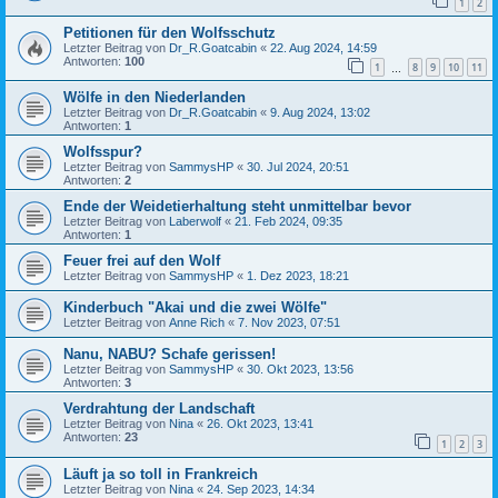
1
2
Petitionen für den Wolfsschutz
Letzter Beitrag von
Dr_R.Goatcabin
«
22. Aug 2024, 14:59
Antworten:
100
1
8
9
10
11
…
Wölfe in den Niederlanden
Letzter Beitrag von
Dr_R.Goatcabin
«
9. Aug 2024, 13:02
Antworten:
1
Wolfsspur?
Letzter Beitrag von
SammysHP
«
30. Jul 2024, 20:51
Antworten:
2
Ende der Weidetierhaltung steht unmittelbar bevor
Letzter Beitrag von
Laberwolf
«
21. Feb 2024, 09:35
Antworten:
1
Feuer frei auf den Wolf
Letzter Beitrag von
SammysHP
«
1. Dez 2023, 18:21
Kinderbuch "Akai und die zwei Wölfe"
Letzter Beitrag von
Anne Rich
«
7. Nov 2023, 07:51
Nanu, NABU? Schafe gerissen!
Letzter Beitrag von
SammysHP
«
30. Okt 2023, 13:56
Antworten:
3
Verdrahtung der Landschaft
Letzter Beitrag von
Nina
«
26. Okt 2023, 13:41
Antworten:
23
1
2
3
Läuft ja so toll in Frankreich
Letzter Beitrag von
Nina
«
24. Sep 2023, 14:34