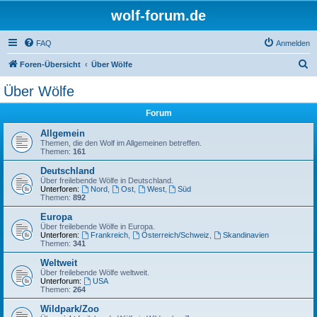
wolf-forum.de
FAQ
Anmelden
S
Foren-Übersicht
Über Wölfe
u
Über Wölfe
c
Forum
h
e
Allgemein
Themen, die den Wolf im Allgemeinen betreffen.
Themen:
161
Deutschland
Über freilebende Wölfe in Deutschland.
Unterforen:
Nord
,
Ost
,
West
,
Süd
Themen:
892
Europa
Über freilebende Wölfe in Europa.
Unterforen:
Frankreich
,
Österreich/Schweiz
,
Skandinavien
Themen:
341
Weltweit
Über freilebende Wölfe weltweit.
Unterforum:
USA
Themen:
264
Wildpark/Zoo