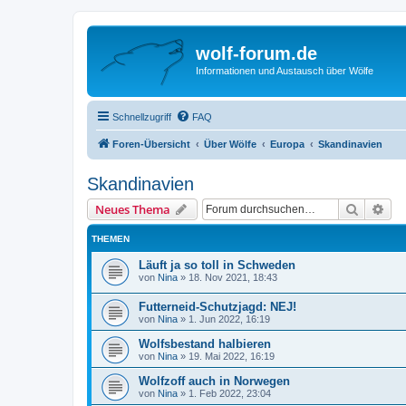
wolf-forum.de
Informationen und Austausch über Wölfe
Schnellzugriff
FAQ
Foren-Übersicht
Über Wölfe
Europa
Skandinavien
Skandinavien
Suche
Erw
Neues Thema
THEMEN
Läuft ja so toll in Schweden
von
Nina
»
18. Nov 2021, 18:43
Futterneid-Schutzjagd: NEJ!
von
Nina
»
1. Jun 2022, 16:19
Wolfsbestand halbieren
von
Nina
»
19. Mai 2022, 16:19
Wolfzoff auch in Norwegen
von
Nina
»
1. Feb 2022, 23:04