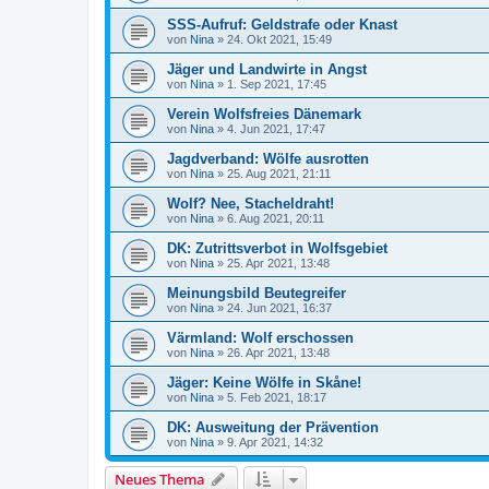
SSS-Aufruf: Geldstrafe oder Knast
von
Nina
»
24. Okt 2021, 15:49
Jäger und Landwirte in Angst
von
Nina
»
1. Sep 2021, 17:45
Verein Wolfsfreies Dänemark
von
Nina
»
4. Jun 2021, 17:47
Jagdverband: Wölfe ausrotten
von
Nina
»
25. Aug 2021, 21:11
Wolf? Nee, Stacheldraht!
von
Nina
»
6. Aug 2021, 20:11
DK: Zutrittsverbot in Wolfsgebiet
von
Nina
»
25. Apr 2021, 13:48
Meinungsbild Beutegreifer
von
Nina
»
24. Jun 2021, 16:37
Värmland: Wolf erschossen
von
Nina
»
26. Apr 2021, 13:48
Jäger: Keine Wölfe in Skåne!
von
Nina
»
5. Feb 2021, 18:17
DK: Ausweitung der Prävention
von
Nina
»
9. Apr 2021, 14:32
Neues Thema