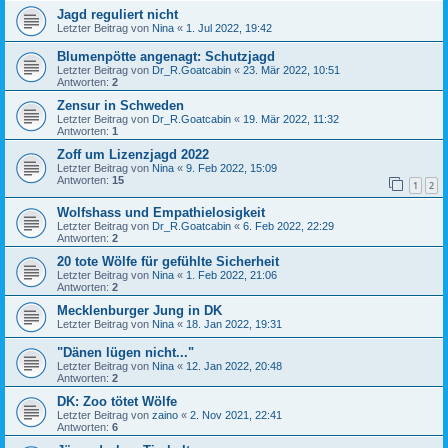
Jagd reguliert nicht
Letzter Beitrag von
Nina
«
1. Jul 2022, 19:42
Blumenpötte angenagt: Schutzjagd
Letzter Beitrag von
Dr_R.Goatcabin
«
23. Mär 2022, 10:51
Antworten:
2
Zensur in Schweden
Letzter Beitrag von
Dr_R.Goatcabin
«
19. Mär 2022, 11:32
Antworten:
1
Zoff um Lizenzjagd 2022
Letzter Beitrag von
Nina
«
9. Feb 2022, 15:09
Antworten:
15
1
2
Wolfshass und Empathielosigkeit
Letzter Beitrag von
Dr_R.Goatcabin
«
6. Feb 2022, 22:29
Antworten:
2
20 tote Wölfe für gefühlte Sicherheit
Letzter Beitrag von
Nina
«
1. Feb 2022, 21:06
Antworten:
2
Mecklenburger Jung in DK
Letzter Beitrag von
Nina
«
18. Jan 2022, 19:31
"Dänen lügen nicht..."
Letzter Beitrag von
Nina
«
12. Jan 2022, 20:48
Antworten:
2
DK: Zoo tötet Wölfe
Letzter Beitrag von
zaino
«
2. Nov 2021, 22:41
Antworten:
6