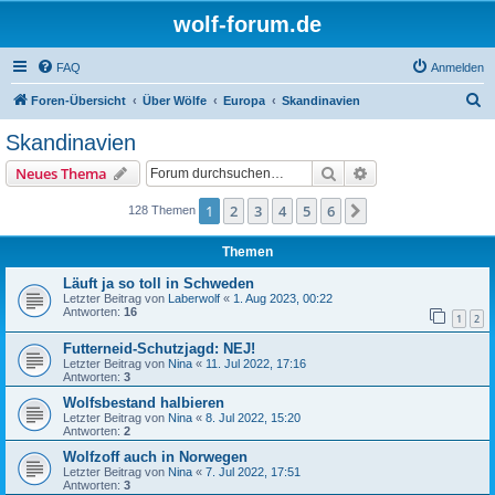
wolf-forum.de
FAQ
Anmelden
S
Foren-Übersicht
Über Wölfe
Europa
Skandinavien
u
Skandinavien
c
Suche
Erweiterte Suche
Neues Thema
h
e
1
2
3
4
5
6
Nächste
128 Themen
Themen
Läuft ja so toll in Schweden
Letzter Beitrag von
Laberwolf
«
1. Aug 2023, 00:22
Antworten:
16
1
2
Futterneid-Schutzjagd: NEJ!
Letzter Beitrag von
Nina
«
11. Jul 2022, 17:16
Antworten:
3
Wolfsbestand halbieren
Letzter Beitrag von
Nina
«
8. Jul 2022, 15:20
Antworten:
2
Wolfzoff auch in Norwegen
Letzter Beitrag von
Nina
«
7. Jul 2022, 17:51
Antworten:
3