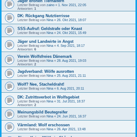
Jäger drohen Tierhaltern
Letzter Beitrag von
zaino
«
1. Nov 2021, 22:05
Antworten:
1
DK: Rückgang Nutztierrisse
Letzter Beitrag von
Nina
«
26. Okt 2021, 18:07
SSS-Aufruf: Geldstrafe oder Knast
Letzter Beitrag von
Nina
«
24. Okt 2021, 15:49
Jäger und Landwirte in Angst
Letzter Beitrag von
Nina
«
4. Sep 2021, 18:17
Antworten:
6
Verein Wolfsfreies Dänemark
Letzter Beitrag von
Nina
«
28. Aug 2021, 19:03
Antworten:
2
Jagdverband: Wölfe ausrotten
Letzter Beitrag von
Nina
«
25. Aug 2021, 21:11
Wolf? Nee, Stacheldraht!
Letzter Beitrag von
Nina
«
6. Aug 2021, 20:11
DK: Zutrittsverbot in Wolfsgebiet
Letzter Beitrag von
Nina
«
31. Jul 2021, 18:37
Antworten:
2
Meinungsbild Beutegreifer
Letzter Beitrag von
Nina
«
24. Jun 2021, 16:37
Värmland: Wolf erschossen
Letzter Beitrag von
Nina
«
26. Apr 2021, 13:48