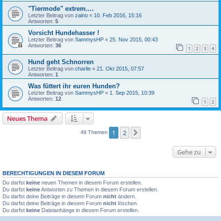
"Tiermode" extrem....
Letzter Beitrag von
zaino
«
10. Feb 2016, 15:16
Antworten:
5
Vorsicht Hundehasser !
Letzter Beitrag von
SammysHP
«
25. Nov 2015, 00:43
Antworten:
36
1
2
3
4
Hund geht Schnorren
Letzter Beitrag von
charlie
«
21. Okt 2015, 07:57
Antworten:
1
Was füttert ihr euren Hunden?
Letzter Beitrag von
SammysHP
«
1. Sep 2015, 10:39
Antworten:
12
1
2
Neues Thema
1
2
Nächste
49 Themen
Gehe zu
BERECHTIGUNGEN IN DIESEM FORUM
Du darfst
keine
neuen Themen in diesem Forum erstellen.
Du darfst
keine
Antworten zu Themen in diesem Forum erstellen.
Du darfst deine Beiträge in diesem Forum
nicht
ändern.
Du darfst deine Beiträge in diesem Forum
nicht
löschen.
Du darfst
keine
Dateianhänge in diesem Forum erstellen.