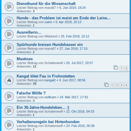
Diensthund für die Wissenschaft
Letzter Beitrag von
maxa67
«
6. Jan 2019, 19:24
Antworten:
3
Hunde - das Problem ist meist am Ende der Leine...
Letzter Beitrag von
zaino
«
5. Apr 2018, 10:13
Antworten:
1
Ausreißerin...
Letzter Beitrag von
Widukind
«
25. Feb 2018, 10:12
Spürhunde kreisen Hundehasser ein
Letzter Beitrag von
maxa67
«
27. Jan 2018, 17:10
Antworten:
2
Mastines
Letzter Beitrag von
Schattenwolf
«
20. Jul 2017, 20:57
Antworten:
12
1
2
Kangal tötet Fau in Frohnstetten
Letzter Beitrag von
kangal2
«
4. Jun 2017, 08:56
Antworten:
39
1
2
3
4
Falsche Wölfe ?
Letzter Beitrag von
wolfsam
«
24. Mär 2017, 17:42
Antworten:
3
Ein 30-Jahre-Hundeleben... :)
Letzter Beitrag von
Schattenwolf
«
22. Okt 2016, 04:33
Antworten:
1
Verhaltensregeln bei Hirtenhunden
Letzter Beitrag von
Schattenwolf
«
24. Feb 2016, 00:38
Antworten:
1