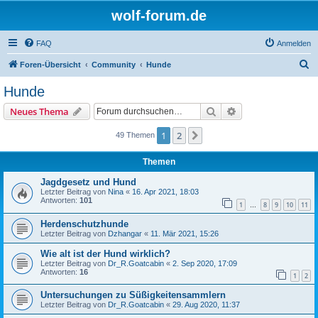
wolf-forum.de
FAQ
Anmelden
S
Foren-Übersicht
Community
Hunde
u
Hunde
c
Suche
Erweiterte Suche
Neues Thema
h
e
1
2
Nächste
49 Themen
Themen
Jagdgesetz und Hund
Letzter Beitrag von
Nina
«
16. Apr 2021, 18:03
Antworten:
101
1
8
9
10
11
…
Herdenschutzhunde
Letzter Beitrag von
Dzhangar
«
11. Mär 2021, 15:26
Wie alt ist der Hund wirklich?
Letzter Beitrag von
Dr_R.Goatcabin
«
2. Sep 2020, 17:09
Antworten:
16
1
2
Untersuchungen zu Süßigkeitensammlern
Letzter Beitrag von
Dr_R.Goatcabin
«
29. Aug 2020, 11:37