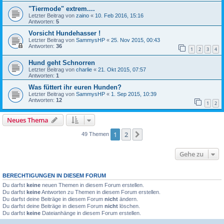
"Tiermode" extrem....
Letzter Beitrag von
zaino
«
10. Feb 2016, 15:16
Antworten:
5
Vorsicht Hundehasser !
Letzter Beitrag von
SammysHP
«
25. Nov 2015, 00:43
Antworten:
36
1
2
3
4
Hund geht Schnorren
Letzter Beitrag von
charlie
«
21. Okt 2015, 07:57
Antworten:
1
Was füttert ihr euren Hunden?
Letzter Beitrag von
SammysHP
«
1. Sep 2015, 10:39
Antworten:
12
1
2
Neues Thema
1
2
Nächste
49 Themen
Gehe zu
BERECHTIGUNGEN IN DIESEM FORUM
Du darfst
keine
neuen Themen in diesem Forum erstellen.
Du darfst
keine
Antworten zu Themen in diesem Forum erstellen.
Du darfst deine Beiträge in diesem Forum
nicht
ändern.
Du darfst deine Beiträge in diesem Forum
nicht
löschen.
Du darfst
keine
Dateianhänge in diesem Forum erstellen.