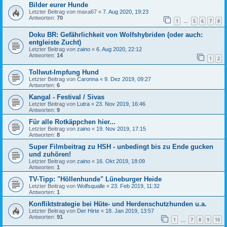
Bilder eurer Hunde
Letzter Beitrag von
maxa67
«
7. Aug 2020, 19:23
Antworten:
70
1
5
6
7
8
…
Doku BR: Gefährlichkeit von Wolfshybriden (oder auch:
entgleiste Zucht)
Letzter Beitrag von
zaino
«
6. Aug 2020, 22:12
Antworten:
14
1
2
Tollwut-Impfung Hund
Letzter Beitrag von
Caronna
«
9. Dez 2019, 09:27
Antworten:
6
Kangal - Festival / Sivas
Letzter Beitrag von
Lutra
«
23. Nov 2019, 16:46
Antworten:
9
Für alle Rotkäppchen hier...
Letzter Beitrag von
zaino
«
19. Nov 2019, 17:15
Antworten:
8
Super Filmbeitrag zu HSH - unbedingt bis zu Ende gucken
und zuhören!
Letzter Beitrag von
zaino
«
16. Okt 2019, 18:09
Antworten:
1
TV-Tipp: "Höllenhunde" Lüneburger Heide
Letzter Beitrag von
Wolfsqualle
«
23. Feb 2019, 11:32
Antworten:
1
Konfliktstrategie bei Hüte- und Herdenschutzhunden u.a.
Letzter Beitrag von
Der Hirte
«
18. Jan 2019, 13:57
Antworten:
91
1
7
8
9
10
…