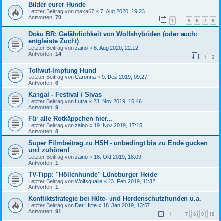
Bilder eurer Hunde
Letzter Beitrag von
maxa67
«
7. Aug 2020, 19:23
Antworten:
70
1
5
6
7
8
…
Doku BR: Gefährlichkeit von Wolfshybriden (oder auch:
entgleiste Zucht)
Letzter Beitrag von
zaino
«
6. Aug 2020, 22:12
Antworten:
14
1
2
Tollwut-Impfung Hund
Letzter Beitrag von
Caronna
«
9. Dez 2019, 09:27
Antworten:
6
Kangal - Festival / Sivas
Letzter Beitrag von
Lutra
«
23. Nov 2019, 16:46
Antworten:
9
Für alle Rotkäppchen hier...
Letzter Beitrag von
zaino
«
19. Nov 2019, 17:15
Antworten:
8
Super Filmbeitrag zu HSH - unbedingt bis zu Ende gucken
und zuhören!
Letzter Beitrag von
zaino
«
16. Okt 2019, 18:09
Antworten:
1
TV-Tipp: "Höllenhunde" Lüneburger Heide
Letzter Beitrag von
Wolfsqualle
«
23. Feb 2019, 11:32
Antworten:
1
Konfliktstrategie bei Hüte- und Herdenschutzhunden u.a.
Letzter Beitrag von
Der Hirte
«
18. Jan 2019, 13:57
Antworten:
91
1
7
8
9
10
…