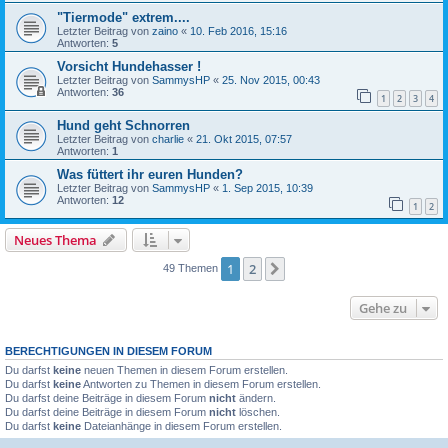
"Tiermode" extrem....
Letzter Beitrag von
zaino
«
10. Feb 2016, 15:16
Antworten:
5
Vorsicht Hundehasser !
Letzter Beitrag von
SammysHP
«
25. Nov 2015, 00:43
Antworten:
36
1
2
3
4
Hund geht Schnorren
Letzter Beitrag von
charlie
«
21. Okt 2015, 07:57
Antworten:
1
Was füttert ihr euren Hunden?
Letzter Beitrag von
SammysHP
«
1. Sep 2015, 10:39
Antworten:
12
1
2
Neues Thema
1
2
Nächste
49 Themen
Gehe zu
BERECHTIGUNGEN IN DIESEM FORUM
Du darfst
keine
neuen Themen in diesem Forum erstellen.
Du darfst
keine
Antworten zu Themen in diesem Forum erstellen.
Du darfst deine Beiträge in diesem Forum
nicht
ändern.
Du darfst deine Beiträge in diesem Forum
nicht
löschen.
Du darfst
keine
Dateianhänge in diesem Forum erstellen.