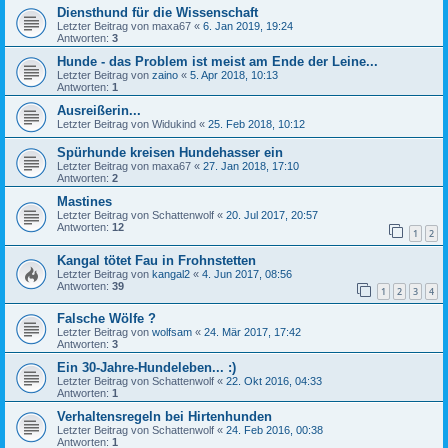
Diensthund für die Wissenschaft
Letzter Beitrag von
maxa67
«
6. Jan 2019, 19:24
Antworten:
3
Hunde - das Problem ist meist am Ende der Leine...
Letzter Beitrag von
zaino
«
5. Apr 2018, 10:13
Antworten:
1
Ausreißerin...
Letzter Beitrag von
Widukind
«
25. Feb 2018, 10:12
Spürhunde kreisen Hundehasser ein
Letzter Beitrag von
maxa67
«
27. Jan 2018, 17:10
Antworten:
2
Mastines
Letzter Beitrag von
Schattenwolf
«
20. Jul 2017, 20:57
Antworten:
12
1
2
Kangal tötet Fau in Frohnstetten
Letzter Beitrag von
kangal2
«
4. Jun 2017, 08:56
Antworten:
39
1
2
3
4
Falsche Wölfe ?
Letzter Beitrag von
wolfsam
«
24. Mär 2017, 17:42
Antworten:
3
Ein 30-Jahre-Hundeleben... :)
Letzter Beitrag von
Schattenwolf
«
22. Okt 2016, 04:33
Antworten:
1
Verhaltensregeln bei Hirtenhunden
Letzter Beitrag von
Schattenwolf
«
24. Feb 2016, 00:38
Antworten:
1