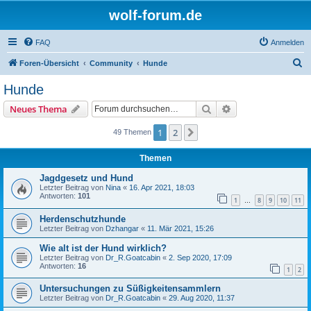
wolf-forum.de
FAQ
Anmelden
S
Foren-Übersicht
Community
Hunde
u
Hunde
c
Suche
Erweiterte Suche
Neues Thema
h
e
1
2
Nächste
49 Themen
Themen
Jagdgesetz und Hund
Letzter Beitrag von
Nina
«
16. Apr 2021, 18:03
Antworten:
101
1
8
9
10
11
…
Herdenschutzhunde
Letzter Beitrag von
Dzhangar
«
11. Mär 2021, 15:26
Wie alt ist der Hund wirklich?
Letzter Beitrag von
Dr_R.Goatcabin
«
2. Sep 2020, 17:09
Antworten:
16
1
2
Untersuchungen zu Süßigkeitensammlern
Letzter Beitrag von
Dr_R.Goatcabin
«
29. Aug 2020, 11:37