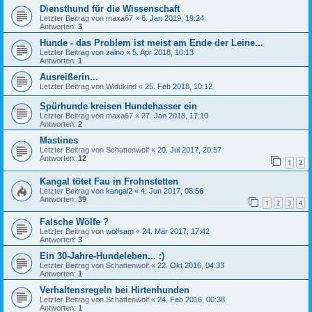
Diensthund für die Wissenschaft
Letzter Beitrag von
maxa67
«
6. Jan 2019, 19:24
Antworten:
3
Hunde - das Problem ist meist am Ende der Leine...
Letzter Beitrag von
zaino
«
5. Apr 2018, 10:13
Antworten:
1
Ausreißerin...
Letzter Beitrag von
Widukind
«
25. Feb 2018, 10:12
Spürhunde kreisen Hundehasser ein
Letzter Beitrag von
maxa67
«
27. Jan 2018, 17:10
Antworten:
2
Mastines
Letzter Beitrag von
Schattenwolf
«
20. Jul 2017, 20:57
Antworten:
12
1
2
Kangal tötet Fau in Frohnstetten
Letzter Beitrag von
kangal2
«
4. Jun 2017, 08:56
Antworten:
39
1
2
3
4
Falsche Wölfe ?
Letzter Beitrag von
wolfsam
«
24. Mär 2017, 17:42
Antworten:
3
Ein 30-Jahre-Hundeleben... :)
Letzter Beitrag von
Schattenwolf
«
22. Okt 2016, 04:33
Antworten:
1
Verhaltensregeln bei Hirtenhunden
Letzter Beitrag von
Schattenwolf
«
24. Feb 2016, 00:38
Antworten:
1