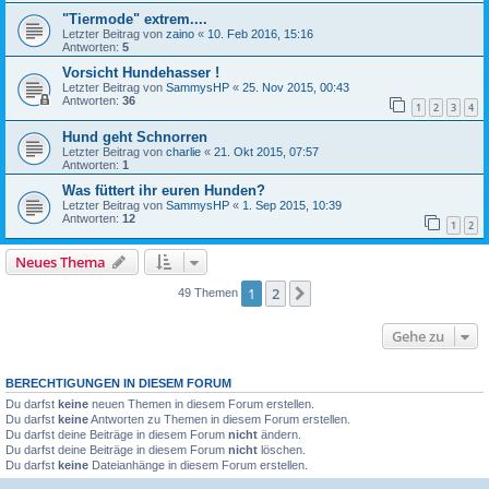
"Tiermode" extrem....
Letzter Beitrag von
zaino
«
10. Feb 2016, 15:16
Antworten:
5
Vorsicht Hundehasser !
Letzter Beitrag von
SammysHP
«
25. Nov 2015, 00:43
Antworten:
36
1
2
3
4
Hund geht Schnorren
Letzter Beitrag von
charlie
«
21. Okt 2015, 07:57
Antworten:
1
Was füttert ihr euren Hunden?
Letzter Beitrag von
SammysHP
«
1. Sep 2015, 10:39
Antworten:
12
1
2
Neues Thema
1
2
Nächste
49 Themen
Gehe zu
BERECHTIGUNGEN IN DIESEM FORUM
Du darfst
keine
neuen Themen in diesem Forum erstellen.
Du darfst
keine
Antworten zu Themen in diesem Forum erstellen.
Du darfst deine Beiträge in diesem Forum
nicht
ändern.
Du darfst deine Beiträge in diesem Forum
nicht
löschen.
Du darfst
keine
Dateianhänge in diesem Forum erstellen.