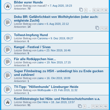
Bilder eurer Hunde
Letzter Beitrag von
maxa67
«
7. Aug 2020, 19:23
Antworten:
70
1
5
6
7
8
…
Doku BR: Gefährlichkeit von Wolfshybriden (oder auch:
entgleiste Zucht)
Letzter Beitrag von
zaino
«
6. Aug 2020, 22:12
Antworten:
14
1
2
Tollwut-Impfung Hund
Letzter Beitrag von
Caronna
«
9. Dez 2019, 09:27
Antworten:
6
Kangal - Festival / Sivas
Letzter Beitrag von
Lutra
«
23. Nov 2019, 16:46
Antworten:
9
Für alle Rotkäppchen hier...
Letzter Beitrag von
zaino
«
19. Nov 2019, 17:15
Antworten:
8
Super Filmbeitrag zu HSH - unbedingt bis zu Ende gucken
und zuhören!
Letzter Beitrag von
zaino
«
16. Okt 2019, 18:09
Antworten:
1
TV-Tipp: "Höllenhunde" Lüneburger Heide
Letzter Beitrag von
Wolfsqualle
«
23. Feb 2019, 11:32
Antworten:
1
Konfliktstrategie bei Hüte- und Herdenschutzhunden u.a.
Letzter Beitrag von
Der Hirte
«
18. Jan 2019, 13:57
Antworten:
91
1
7
8
9
10
…