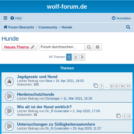
wolf-forum.de
FAQ
Anmelden
S
Foren-Übersicht
Community
Hunde
u
Hunde
c
Suche
Erweiterte Suche
Neues Thema
h
e
1
2
Nächste
49 Themen
Themen
Jagdgesetz und Hund
Letzter Beitrag von
Nina
«
16. Apr 2021, 18:03
Antworten:
101
1
8
9
10
11
…
Herdenschutzhunde
Letzter Beitrag von
Dzhangar
«
11. Mär 2021, 15:26
Wie alt ist der Hund wirklich?
Letzter Beitrag von
Dr_R.Goatcabin
«
2. Sep 2020, 17:09
Antworten:
16
1
2
Untersuchungen zu Süßigkeitensammlern
Letzter Beitrag von
Dr_R.Goatcabin
«
29. Aug 2020, 11:37