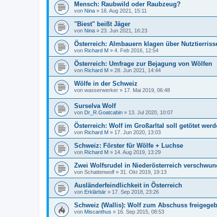
Mensch: Raubwild oder Raubzeug?
von
Nina
»
16. Aug 2021, 15:11
"Biest" beißt Jäger
von
Nina
»
23. Jun 2021, 16:23
Österreich: Almbauern klagen über Nutztierriss
von
Richard M
»
4. Feb 2016, 12:54
Österreich: Umfrage zur Bejagung von Wölfen
von
Richard M
»
28. Jun 2021, 14:44
Wölfe in der Schweiz
von
wasserwerker
»
17. Mai 2019, 06:48
Surselva Wolf
von
Dr_R.Goatcabin
»
13. Jul 2020, 10:07
Österreich: Wolf im Großarltal soll getötet wer
von
Richard M
»
17. Jun 2020, 13:03
Schweiz: Förster für Wölfe + Luchse
von
Richard M
»
14. Aug 2019, 13:29
Zwei Wolfsrudel in Niederösterreich verschwu
von
Schattenwolf
»
31. Okt 2019, 19:13
Ausländerfeindlichkeit in Österreich
von
Erklärbär
»
17. Sep 2018, 23:26
Schweiz (Wallis): Wolf zum Abschuss freigege
von
Miscanthus
»
16. Sep 2015, 08:53