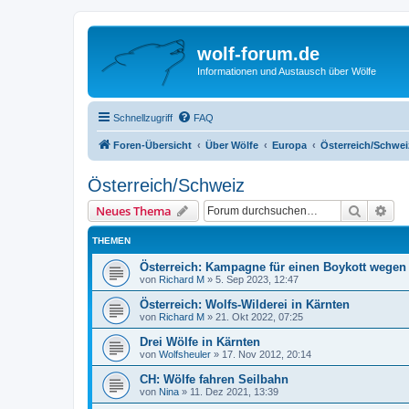
wolf-forum.de
Informationen und Austausch über Wölfe
Schnellzugriff
FAQ
Foren-Übersicht
Über Wölfe
Europa
Österreich/Schwei
Österreich/Schweiz
Suche
Erw
Neues Thema
THEMEN
Österreich: Kampagne für einen Boykott wegen
von
Richard M
»
5. Sep 2023, 12:47
Österreich: Wolfs-Wilderei in Kärnten
von
Richard M
»
21. Okt 2022, 07:25
Drei Wölfe in Kärnten
von
Wolfsheuler
»
17. Nov 2012, 20:14
CH: Wölfe fahren Seilbahn
von
Nina
»
11. Dez 2021, 13:39