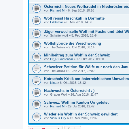
Österreich: Neues Wolfsrudel in Niederösterrei
von
Richard M
»
6. Sep 2018, 10:16
Wolf reisst Hirschkuh in Dorfmitte
von
Erklärbär
»
8. Mai 2018, 14:36
Jäger verwechselte Wolf mit Fuchs und tötet Wö
von
Schattenwolf
»
5. Feb 2018, 18:44
Wolfshybride die Verschwörung
von
TheOnikra
»
9. Okt 2016, 08:14
Minibeitrag zum Wolf in der Schweiz
von
Dr_R.Goatcabin
»
17. Okt 2017, 09:30
Schweizer Petition für Wölfe nur noch den Janu
von
TheOnikra
»
9. Jan 2017, 22:02
Kotrschals Kritik am österreichischen Umweltm
von
Nina
»
6. Okt 2016, 18:12
Nachwuchs in Österreich! :-)
von
Grauer Wolf
»
26. Aug 2016, 11:47
Schweiz: Wolf im Kanton Uri getötet
von
Richard M
»
29. Jul 2016, 12:47
Wieder ein Wolf in der Schweiz gewildert
von
Vicious Cry
»
13. Mär 2016, 11:02