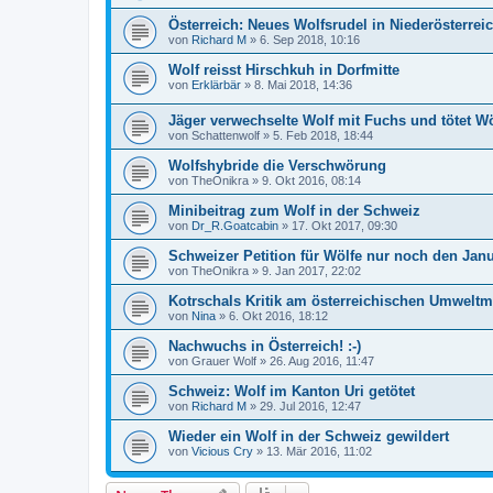
Österreich: Neues Wolfsrudel in Niederösterrei
von
Richard M
»
6. Sep 2018, 10:16
Wolf reisst Hirschkuh in Dorfmitte
von
Erklärbär
»
8. Mai 2018, 14:36
Jäger verwechselte Wolf mit Fuchs und tötet Wö
von
Schattenwolf
»
5. Feb 2018, 18:44
Wolfshybride die Verschwörung
von
TheOnikra
»
9. Okt 2016, 08:14
Minibeitrag zum Wolf in der Schweiz
von
Dr_R.Goatcabin
»
17. Okt 2017, 09:30
Schweizer Petition für Wölfe nur noch den Janu
von
TheOnikra
»
9. Jan 2017, 22:02
Kotrschals Kritik am österreichischen Umweltm
von
Nina
»
6. Okt 2016, 18:12
Nachwuchs in Österreich! :-)
von
Grauer Wolf
»
26. Aug 2016, 11:47
Schweiz: Wolf im Kanton Uri getötet
von
Richard M
»
29. Jul 2016, 12:47
Wieder ein Wolf in der Schweiz gewildert
von
Vicious Cry
»
13. Mär 2016, 11:02