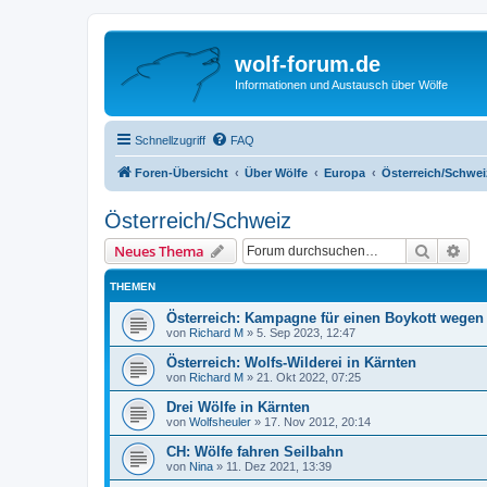
wolf-forum.de
Informationen und Austausch über Wölfe
Schnellzugriff
FAQ
Foren-Übersicht
Über Wölfe
Europa
Österreich/Schwei
Österreich/Schweiz
Suche
Erw
Neues Thema
THEMEN
Österreich: Kampagne für einen Boykott wegen
von
Richard M
»
5. Sep 2023, 12:47
Österreich: Wolfs-Wilderei in Kärnten
von
Richard M
»
21. Okt 2022, 07:25
Drei Wölfe in Kärnten
von
Wolfsheuler
»
17. Nov 2012, 20:14
CH: Wölfe fahren Seilbahn
von
Nina
»
11. Dez 2021, 13:39