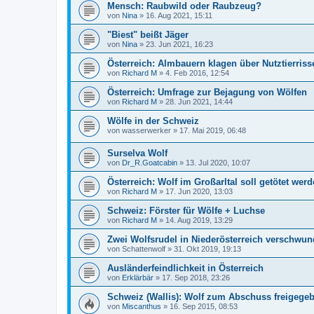
Mensch: Raubwild oder Raubzeug?
von
Nina
»
16. Aug 2021, 15:11
"Biest" beißt Jäger
von
Nina
»
23. Jun 2021, 16:23
Österreich: Almbauern klagen über Nutztierriss
von
Richard M
»
4. Feb 2016, 12:54
Österreich: Umfrage zur Bejagung von Wölfen
von
Richard M
»
28. Jun 2021, 14:44
Wölfe in der Schweiz
von
wasserwerker
»
17. Mai 2019, 06:48
Surselva Wolf
von
Dr_R.Goatcabin
»
13. Jul 2020, 10:07
Österreich: Wolf im Großarltal soll getötet wer
von
Richard M
»
17. Jun 2020, 13:03
Schweiz: Förster für Wölfe + Luchse
von
Richard M
»
14. Aug 2019, 13:29
Zwei Wolfsrudel in Niederösterreich verschwu
von
Schattenwolf
»
31. Okt 2019, 19:13
Ausländerfeindlichkeit in Österreich
von
Erklärbär
»
17. Sep 2018, 23:26
Schweiz (Wallis): Wolf zum Abschuss freigege
von
Miscanthus
»
16. Sep 2015, 08:53