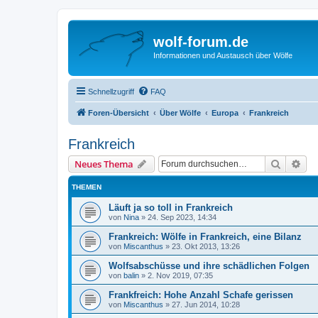
wolf-forum.de
Informationen und Austausch über Wölfe
Schnellzugriff
FAQ
Foren-Übersicht
Über Wölfe
Europa
Frankreich
Frankreich
Suche
Erw
Neues Thema
THEMEN
Läuft ja so toll in Frankreich
von
Nina
»
24. Sep 2023, 14:34
Frankreich: Wölfe in Frankreich, eine Bilanz
von
Miscanthus
»
23. Okt 2013, 13:26
Wolfsabschüsse und ihre schädlichen Folgen
von
balin
»
2. Nov 2019, 07:35
Frankfreich: Hohe Anzahl Schafe gerissen
von
Miscanthus
»
27. Jun 2014, 10:28