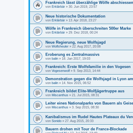
Frankreich lässt überzählige Wölfe abschiesse
von
Erklärbär
»
30. Jun 2019, 23:57
Neue historische Dokumentation
von
Erklärbär
»
13. Apr 2018, 23:27
Wölfe in Frankreich überschreiten 500er Marke
von
Erklärbär
»
29. Dez 2018, 00:24
Neue Regierung, neue Wolfsjagd
von
Wolfsheuler
»
22. Aug 2017, 20:08
Eroberung es Zentralmassivs
von
balin
»
18. Jan 2017, 19:03
Frankreich: Erste Wolfsfamilie in den Vogesen
von
Vogesenwolf
»
9. Sep 2013, 14:44
Demonstration gegen die Wolfsjagd in Lyon a
von
balin
»
14. Nov 2015, 06:52
Frankreich bildet Elite-Wolfjägertruppe aus
von
Miscanthus
»
21. Jul 2015, 08:31
Leiter eines Nationalparks von Bauern als Ge
von
Miscanthus
»
3. Sep 2015, 08:30
Kanibalismus im Rudel Hautes Plateaux du Ver
von
Sonido
»
27. Aug 2015, 20:33
Bauern drohen mit Tour de France-Blockade