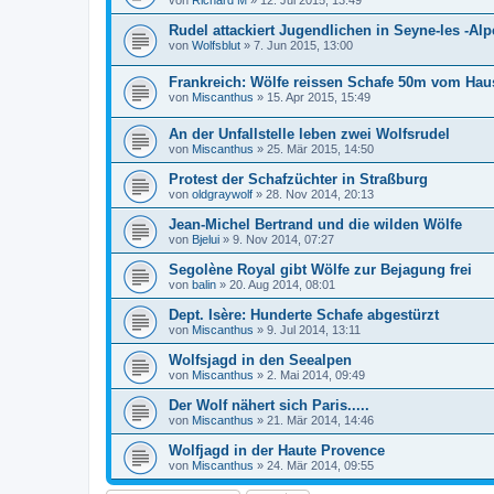
von
Richard M
»
12. Jul 2015, 13:49
Rudel attackiert Jugendlichen in Seyne-les -Alp
von
Wolfsblut
»
7. Jun 2015, 13:00
Frankreich: Wölfe reissen Schafe 50m vom Hau
von
Miscanthus
»
15. Apr 2015, 15:49
An der Unfallstelle leben zwei Wolfsrudel
von
Miscanthus
»
25. Mär 2015, 14:50
Protest der Schafzüchter in Straßburg
von
oldgraywolf
»
28. Nov 2014, 20:13
Jean-Michel Bertrand und die wilden Wölfe
von
Bjelui
»
9. Nov 2014, 07:27
Segolène Royal gibt Wölfe zur Bejagung frei
von
balin
»
20. Aug 2014, 08:01
Dept. Isère: Hunderte Schafe abgestürzt
von
Miscanthus
»
9. Jul 2014, 13:11
Wolfsjagd in den Seealpen
von
Miscanthus
»
2. Mai 2014, 09:49
Der Wolf nähert sich Paris.....
von
Miscanthus
»
21. Mär 2014, 14:46
Wolfjagd in der Haute Provence
von
Miscanthus
»
24. Mär 2014, 09:55