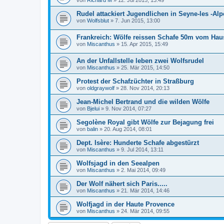
von
Richard M
»
12. Jul 2015, 13:49
Rudel attackiert Jugendlichen in Seyne-les -Alp
von
Wolfsblut
»
7. Jun 2015, 13:00
Frankreich: Wölfe reissen Schafe 50m vom Hau
von
Miscanthus
»
15. Apr 2015, 15:49
An der Unfallstelle leben zwei Wolfsrudel
von
Miscanthus
»
25. Mär 2015, 14:50
Protest der Schafzüchter in Straßburg
von
oldgraywolf
»
28. Nov 2014, 20:13
Jean-Michel Bertrand und die wilden Wölfe
von
Bjelui
»
9. Nov 2014, 07:27
Segolène Royal gibt Wölfe zur Bejagung frei
von
balin
»
20. Aug 2014, 08:01
Dept. Isère: Hunderte Schafe abgestürzt
von
Miscanthus
»
9. Jul 2014, 13:11
Wolfsjagd in den Seealpen
von
Miscanthus
»
2. Mai 2014, 09:49
Der Wolf nähert sich Paris.....
von
Miscanthus
»
21. Mär 2014, 14:46
Wolfjagd in der Haute Provence
von
Miscanthus
»
24. Mär 2014, 09:55