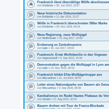
Frankreich lässt überzählige Wölfe abschiesse
von
Erklärbär
»
30. Jun 2019, 23:57
Neue historische Dokumentation
von
Erklärbär
»
13. Apr 2018, 23:27
Wölfe in Frankreich überschreiten 500er Marke
von
Erklärbär
»
29. Dez 2018, 00:24
Neue Regierung, neue Wolfsjagd
von
Wolfsheuler
»
22. Aug 2017, 20:08
Eroberung es Zentralmassivs
von
balin
»
18. Jan 2017, 19:03
Frankreich: Erste Wolfsfamilie in den Vogesen
von
Vogesenwolf
»
9. Sep 2013, 14:44
Demonstration gegen die Wolfsjagd in Lyon a
von
balin
»
14. Nov 2015, 06:52
Frankreich bildet Elite-Wolfjägertruppe aus
von
Miscanthus
»
21. Jul 2015, 08:31
Leiter eines Nationalparks von Bauern als Ge
von
Miscanthus
»
3. Sep 2015, 08:30
Kanibalismus im Rudel Hautes Plateaux du Ver
von
Sonido
»
27. Aug 2015, 20:33
Bauern drohen mit Tour de France-Blockade