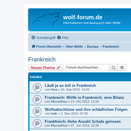
wolf-forum.de
Informationen und Austausch über Wölfe
Schnellzugriff
FAQ
Foren-Übersicht
Über Wölfe
Europa
Frankreich
Frankreich
Suche
Erw
Neues Thema
THEMEN
Läuft ja so toll in Frankreich
von
Nina
»
24. Sep 2023, 14:34
Frankreich: Wölfe in Frankreich, eine Bilanz
von
Miscanthus
»
23. Okt 2013, 13:26
Wolfsabschüsse und ihre schädlichen Folgen
von
balin
»
2. Nov 2019, 07:35
Frankfreich: Hohe Anzahl Schafe gerissen
von
Miscanthus
»
27. Jun 2014, 10:28