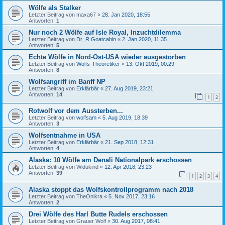
Wölfe als Stalker
Letzter Beitrag von
maxa67
«
28. Jan 2020, 18:55
Antworten:
1
Nur noch 2 Wölfe auf Isle Royal, Inzuchtdilemma
Letzter Beitrag von
Dr_R.Goatcabin
«
2. Jan 2020, 11:35
Antworten:
5
Echte Wölfe in Nord-Ost-USA wieder ausgestorben
Letzter Beitrag von
Wolfs-Theoretiker
«
13. Okt 2019, 00:29
Antworten:
8
Wolfsangriff im Banff NP
Letzter Beitrag von
Erklärbär
«
27. Aug 2019, 23:21
Antworten:
14
1
2
Rotwolf vor dem Aussterben...
Letzter Beitrag von
wolfsam
«
5. Aug 2019, 18:39
Antworten:
3
Wolfsentnahme in USA
Letzter Beitrag von
Erklärbär
«
21. Sep 2018, 12:31
Antworten:
4
Alaska: 10 Wölfe am Denali Nationalpark erschossen
Letzter Beitrag von
Widukind
«
12. Apr 2018, 23:23
Antworten:
39
1
2
3
4
Alaska stoppt das Wolfskontrollprogramm nach 2018
Letzter Beitrag von
TheOnikra
«
5. Nov 2017, 23:16
Antworten:
2
Drei Wölfe des Harl Butte Rudels erschossen
Letzter Beitrag von
Grauer Wolf
«
30. Aug 2017, 08:41