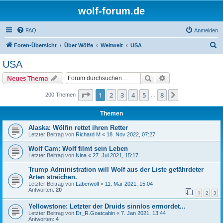
wolf-forum.de
FAQ
Anmelden
S
Foren-Übersicht
Über Wölfe
Weltweit
USA
u
USA
c
Suche
Erweiterte Suche
Neues Thema
h
e
Seite
1
von
8
1
2
3
4
5
8
Nächste
200 Themen
…
Themen
Alaska: Wölfin rettet ihren Retter
Letzter Beitrag von
Richard M
«
18. Nov 2022, 07:27
Wolf Cam: Wolf filmt sein Leben
Letzter Beitrag von
Nina
«
27. Jul 2021, 15:17
Trump Administration will Wolf aus der Liste gefährdeter
Arten streichen.
Letzter Beitrag von
Laberwolf
«
11. Mär 2021, 15:04
Antworten:
20
1
2
3
Yellowstone: Letzter der Druids sinnlos ermordet...
Letzter Beitrag von
Dr_R.Goatcabin
«
7. Jan 2021, 13:44
Antworten:
4