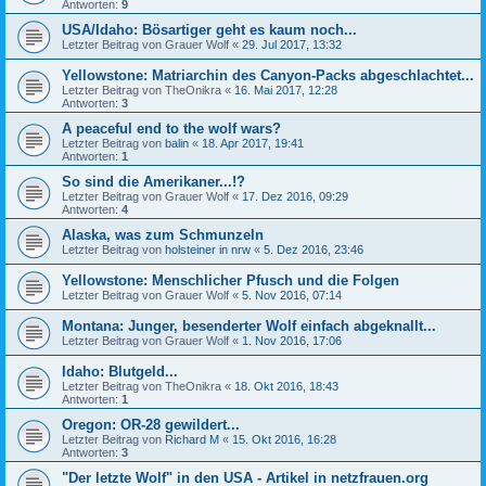
Antworten:
9
USA/Idaho: Bösartiger geht es kaum noch...
Letzter Beitrag von
Grauer Wolf
«
29. Jul 2017, 13:32
Yellowstone: Matriarchin des Canyon-Packs abgeschlachtet...
Letzter Beitrag von
TheOnikra
«
16. Mai 2017, 12:28
Antworten:
3
A peaceful end to the wolf wars?
Letzter Beitrag von
balin
«
18. Apr 2017, 19:41
Antworten:
1
So sind die Amerikaner...!?
Letzter Beitrag von
Grauer Wolf
«
17. Dez 2016, 09:29
Antworten:
4
Alaska, was zum Schmunzeln
Letzter Beitrag von
holsteiner in nrw
«
5. Dez 2016, 23:46
Yellowstone: Menschlicher Pfusch und die Folgen
Letzter Beitrag von
Grauer Wolf
«
5. Nov 2016, 07:14
Montana: Junger, besenderter Wolf einfach abgeknallt...
Letzter Beitrag von
Grauer Wolf
«
1. Nov 2016, 17:06
Idaho: Blutgeld...
Letzter Beitrag von
TheOnikra
«
18. Okt 2016, 18:43
Antworten:
1
Oregon: OR-28 gewildert...
Letzter Beitrag von
Richard M
«
15. Okt 2016, 16:28
Antworten:
3
"Der letzte Wolf" in den USA - Artikel in netzfrauen.org