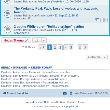
Letzter Beitrag von
Jan.Olsson@web.de
«
10. Okt 2016, 11:39
The Profanity Peak Pack: Loss of wolves and academic
freedom
Letzter Beitrag von
Grauer Wolf
«
11. Sep 2016, 18:37
Antworten:
12
1
2
2 adulte Wölfe durch "Helikopterjäger" getötet
Letzter Beitrag von
Grauer Wolf
«
14. Aug 2016, 17:09
Antworten:
1
Neues Thema
Seite
1
von
8
1
2
3
4
5
8
Nächste
200 Themen
…
Gehe zu
BERECHTIGUNGEN IN DIESEM FORUM
Du darfst
keine
neuen Themen in diesem Forum erstellen.
Du darfst
keine
Antworten zu Themen in diesem Forum erstellen.
Du darfst deine Beiträge in diesem Forum
nicht
ändern.
Du darfst deine Beiträge in diesem Forum
nicht
löschen.
Du darfst
keine
Dateianhänge in diesem Forum erstellen.
Foren-Übersicht
Alle Zeiten sind
UTC+02:00
Powered by
phpBB
® Forum Software © phpBB Limited
Deutsche Übersetzung durch
phpBB.de