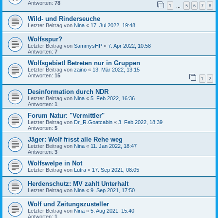
Antworten:
78
1
5
6
7
8
…
Wild- und Rinderseuche
Letzter Beitrag von
Nina
«
17. Jul 2022, 19:48
Wolfsspur?
Letzter Beitrag von
SammysHP
«
7. Apr 2022, 10:58
Antworten:
7
Wolfsgebiet! Betreten nur in Gruppen
Letzter Beitrag von
zaino
«
13. Mär 2022, 13:15
Antworten:
15
1
2
Desinformation durch NDR
Letzter Beitrag von
Nina
«
5. Feb 2022, 16:36
Antworten:
1
Forum Natur: "Vermittler"
Letzter Beitrag von
Dr_R.Goatcabin
«
3. Feb 2022, 18:39
Antworten:
5
Jäger: Wolf frisst alle Rehe weg
Letzter Beitrag von
Nina
«
11. Jan 2022, 18:47
Antworten:
3
Wolfswelpe in Not
Letzter Beitrag von
Lutra
«
17. Sep 2021, 08:05
Herdenschutz: MV zahlt Unterhalt
Letzter Beitrag von
Nina
«
9. Sep 2021, 17:50
Wolf und Zeitungszusteller
Letzter Beitrag von
Nina
«
5. Aug 2021, 15:40
Antworten:
1