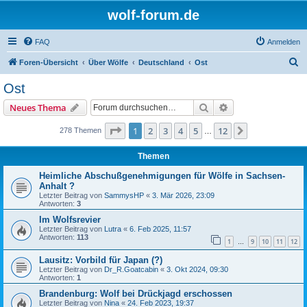
wolf-forum.de
FAQ
Anmelden
S
Foren-Übersicht
Über Wölfe
Deutschland
Ost
u
Ost
c
Suche
Erweiterte Suche
Neues Thema
h
e
Seite
1
von
12
1
2
3
4
5
12
Nächste
278 Themen
…
Themen
Heimliche Abschußgenehmigungen für Wölfe in Sachsen-
Anhalt ?
Letzter Beitrag von
SammysHP
«
3. Mär 2026, 23:09
Antworten:
3
Im Wolfsrevier
Letzter Beitrag von
Lutra
«
6. Feb 2025, 11:57
Antworten:
113
1
9
10
11
12
…
Lausitz: Vorbild für Japan (?)
Letzter Beitrag von
Dr_R.Goatcabin
«
3. Okt 2024, 09:30
Antworten:
1
Brandenburg: Wolf bei Drückjagd erschossen
Letzter Beitrag von
Nina
«
24. Feb 2023, 19:37