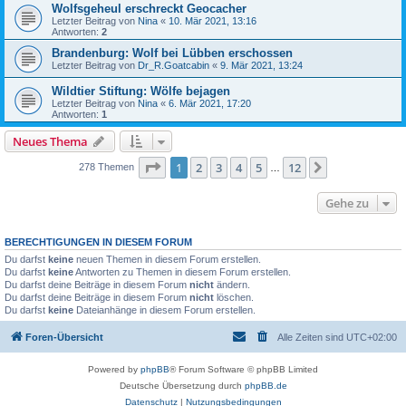
Wolfsgeheul erschreckt Geocacher
Letzter Beitrag von
Nina
«
10. Mär 2021, 13:16
Antworten:
2
Brandenburg: Wolf bei Lübben erschossen
Letzter Beitrag von
Dr_R.Goatcabin
«
9. Mär 2021, 13:24
Wildtier Stiftung: Wölfe bejagen
Letzter Beitrag von
Nina
«
6. Mär 2021, 17:20
Antworten:
1
Neues Thema
Seite
1
von
12
1
2
3
4
5
12
Nächste
278 Themen
…
Gehe zu
BERECHTIGUNGEN IN DIESEM FORUM
Du darfst
keine
neuen Themen in diesem Forum erstellen.
Du darfst
keine
Antworten zu Themen in diesem Forum erstellen.
Du darfst deine Beiträge in diesem Forum
nicht
ändern.
Du darfst deine Beiträge in diesem Forum
nicht
löschen.
Du darfst
keine
Dateianhänge in diesem Forum erstellen.
Foren-Übersicht
Alle Zeiten sind
UTC+02:00
Powered by
phpBB
® Forum Software © phpBB Limited
Deutsche Übersetzung durch
phpBB.de
Datenschutz
|
Nutzungsbedingungen