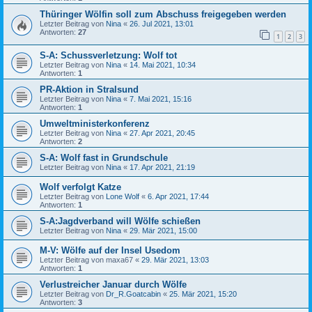
Thüringer Wölfin soll zum Abschuss freigegeben werden
Letzter Beitrag von
Nina
«
26. Jul 2021, 13:01
Antworten:
27
1
2
3
S-A: Schussverletzung: Wolf tot
Letzter Beitrag von
Nina
«
14. Mai 2021, 10:34
Antworten:
1
PR-Aktion in Stralsund
Letzter Beitrag von
Nina
«
7. Mai 2021, 15:16
Antworten:
1
Umweltministerkonferenz
Letzter Beitrag von
Nina
«
27. Apr 2021, 20:45
Antworten:
2
S-A: Wolf fast in Grundschule
Letzter Beitrag von
Nina
«
17. Apr 2021, 21:19
Wolf verfolgt Katze
Letzter Beitrag von
Lone Wolf
«
6. Apr 2021, 17:44
Antworten:
1
S-A:Jagdverband will Wölfe schießen
Letzter Beitrag von
Nina
«
29. Mär 2021, 15:00
M-V: Wölfe auf der Insel Usedom
Letzter Beitrag von
maxa67
«
29. Mär 2021, 13:03
Antworten:
1
Verlustreicher Januar durch Wölfe
Letzter Beitrag von
Dr_R.Goatcabin
«
25. Mär 2021, 15:20
Antworten:
3