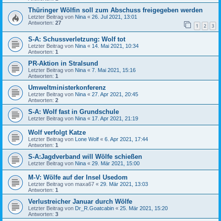
Thüringer Wölfin soll zum Abschuss freigegeben werden
Letzter Beitrag von
Nina
«
26. Jul 2021, 13:01
Antworten:
27
1
2
3
S-A: Schussverletzung: Wolf tot
Letzter Beitrag von
Nina
«
14. Mai 2021, 10:34
Antworten:
1
PR-Aktion in Stralsund
Letzter Beitrag von
Nina
«
7. Mai 2021, 15:16
Antworten:
1
Umweltministerkonferenz
Letzter Beitrag von
Nina
«
27. Apr 2021, 20:45
Antworten:
2
S-A: Wolf fast in Grundschule
Letzter Beitrag von
Nina
«
17. Apr 2021, 21:19
Wolf verfolgt Katze
Letzter Beitrag von
Lone Wolf
«
6. Apr 2021, 17:44
Antworten:
1
S-A:Jagdverband will Wölfe schießen
Letzter Beitrag von
Nina
«
29. Mär 2021, 15:00
M-V: Wölfe auf der Insel Usedom
Letzter Beitrag von
maxa67
«
29. Mär 2021, 13:03
Antworten:
1
Verlustreicher Januar durch Wölfe
Letzter Beitrag von
Dr_R.Goatcabin
«
25. Mär 2021, 15:20
Antworten:
3