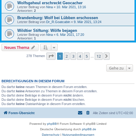
Wolfsgeheul erschreckt Geocacher
Letzter Beitrag von
Nina
«
10. Mär 2021, 13:16
Antworten:
2
Brandenburg: Wolf bei Lübben erschossen
Letzter Beitrag von
Dr_R.Goatcabin
«
9. Mär 2021, 13:24
Wildtier Stiftung: Wölfe bejagen
Letzter Beitrag von
Nina
«
6. Mär 2021, 17:20
Antworten:
1
Neues Thema
Seite
1
von
12
1
2
3
4
5
12
Nächste
278 Themen
…
Gehe zu
BERECHTIGUNGEN IN DIESEM FORUM
Du darfst
keine
neuen Themen in diesem Forum erstellen.
Du darfst
keine
Antworten zu Themen in diesem Forum erstellen.
Du darfst deine Beiträge in diesem Forum
nicht
ändern.
Du darfst deine Beiträge in diesem Forum
nicht
löschen.
Du darfst
keine
Dateianhänge in diesem Forum erstellen.
Foren-Übersicht
Alle Zeiten sind
UTC+02:00
Powered by
phpBB
® Forum Software © phpBB Limited
Deutsche Übersetzung durch
phpBB.de
Datenschutz
|
Nutzungsbedingungen