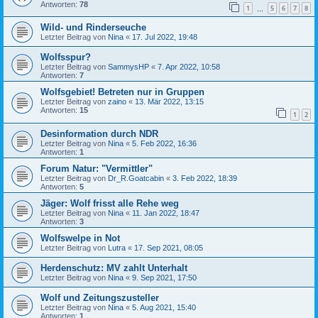
Antworten:
78
1
5
6
7
8
…
Wild- und Rinderseuche
Letzter Beitrag von
Nina
«
17. Jul 2022, 19:48
Wolfsspur?
Letzter Beitrag von
SammysHP
«
7. Apr 2022, 10:58
Antworten:
7
Wolfsgebiet! Betreten nur in Gruppen
Letzter Beitrag von
zaino
«
13. Mär 2022, 13:15
Antworten:
15
1
2
Desinformation durch NDR
Letzter Beitrag von
Nina
«
5. Feb 2022, 16:36
Antworten:
1
Forum Natur: "Vermittler"
Letzter Beitrag von
Dr_R.Goatcabin
«
3. Feb 2022, 18:39
Antworten:
5
Jäger: Wolf frisst alle Rehe weg
Letzter Beitrag von
Nina
«
11. Jan 2022, 18:47
Antworten:
3
Wolfswelpe in Not
Letzter Beitrag von
Lutra
«
17. Sep 2021, 08:05
Herdenschutz: MV zahlt Unterhalt
Letzter Beitrag von
Nina
«
9. Sep 2021, 17:50
Wolf und Zeitungszusteller
Letzter Beitrag von
Nina
«
5. Aug 2021, 15:40
Antworten:
1