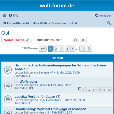
wolf-forum.de
FAQ
Anmelden
S
Foren-Übersicht
Über Wölfe
Deutschland
Ost
u
Ost
c
Suche
Erweiterte Suche
Neues Thema
h
e
Seite
1
von
12
1
2
3
4
5
12
Nächste
278 Themen
…
Themen
Heimliche Abschußgenehmigungen für Wölfe in Sachsen-
Anhalt ?
Letzter Beitrag von
SammysHP
«
3. Mär 2026, 23:09
Antworten:
3
Im Wolfsrevier
Letzter Beitrag von
Lutra
«
6. Feb 2025, 11:57
Antworten:
113
1
9
10
11
12
…
Lausitz: Vorbild für Japan (?)
Letzter Beitrag von
Dr_R.Goatcabin
«
3. Okt 2024, 09:30
Antworten:
1
Brandenburg: Wolf bei Drückjagd erschossen
Letzter Beitrag von
Nina
«
24. Feb 2023, 19:37