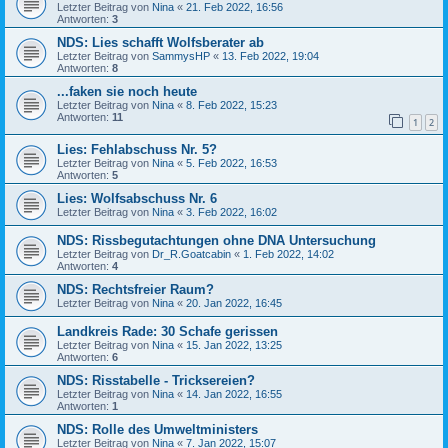
Letzter Beitrag von
Nina
«
21. Feb 2022, 16:56
Antworten:
3
NDS: Lies schafft Wolfsberater ab
Letzter Beitrag von
SammysHP
«
13. Feb 2022, 19:04
Antworten:
8
...faken sie noch heute
Letzter Beitrag von
Nina
«
8. Feb 2022, 15:23
Antworten:
11
1
2
Lies: Fehlabschuss Nr. 5?
Letzter Beitrag von
Nina
«
5. Feb 2022, 16:53
Antworten:
5
Lies: Wolfsabschuss Nr. 6
Letzter Beitrag von
Nina
«
3. Feb 2022, 16:02
NDS: Rissbegutachtungen ohne DNA Untersuchung
Letzter Beitrag von
Dr_R.Goatcabin
«
1. Feb 2022, 14:02
Antworten:
4
NDS: Rechtsfreier Raum?
Letzter Beitrag von
Nina
«
20. Jan 2022, 16:45
Landkreis Rade: 30 Schafe gerissen
Letzter Beitrag von
Nina
«
15. Jan 2022, 13:25
Antworten:
6
NDS: Risstabelle - Tricksereien?
Letzter Beitrag von
Nina
«
14. Jan 2022, 16:55
Antworten:
1
NDS: Rolle des Umweltministers
Letzter Beitrag von
Nina
«
7. Jan 2022, 15:07