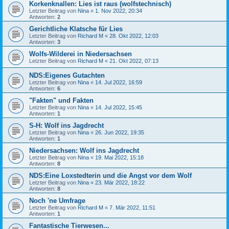
Korkenknallen: Lies ist raus (wolfstechnisch)
Letzter Beitrag von
Nina
«
1. Nov 2022, 20:34
Antworten:
2
Gerichtliche Klatsche für Lies
Letzter Beitrag von
Richard M
«
28. Okt 2022, 12:03
Antworten:
3
Wolfs-Wilderei in Niedersachsen
Letzter Beitrag von
Richard M
«
21. Okt 2022, 07:13
NDS:Eigenes Gutachten
Letzter Beitrag von
Nina
«
14. Jul 2022, 16:59
Antworten:
6
"Fakten" und Fakten
Letzter Beitrag von
Nina
«
14. Jul 2022, 15:45
Antworten:
1
S-H: Wolf ins Jagdrecht
Letzter Beitrag von
Nina
«
26. Jun 2022, 19:35
Antworten:
1
Niedersachsen: Wolf ins Jagdrecht
Letzter Beitrag von
Nina
«
19. Mai 2022, 15:18
Antworten:
8
NDS:Eine Loxstedterin und die Angst vor dem Wolf
Letzter Beitrag von
Nina
«
23. Mär 2022, 18:22
Antworten:
8
Noch 'ne Umfrage
Letzter Beitrag von
Richard M
«
7. Mär 2022, 11:51
Antworten:
1
Fantastische Tierwesen...