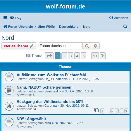
wolf-forum.de
FAQ
Anmelden
S
Foren-Übersicht
Über Wölfe
Deutschland
Nord
u
Nord
c
Suche
Erweiterte Suche
Neues Thema
h
e
Seite
1
von
13
1
2
3
4
5
13
Nächste
308 Themen
…
Themen
Aufklärung zum Wolfsriss Füchtenfeld
Letzter Beitrag von
Dr_R.Goatcabin
«
11. Jun 2026, 15:35
Nanu, NABU? Schafe gerissen!
Letzter Beitrag von
SammysHP
«
30. Okt 2023, 13:56
Antworten:
3
Rückgang des Wildbestands bis 50%
Letzter Beitrag von
Caronna
«
30. Nov 2022, 09:11
Antworten:
84
1
6
7
8
9
…
NDS: Abgewählt
Letzter Beitrag von
Nina
«
26. Nov 2022, 17:57
Antworten:
4