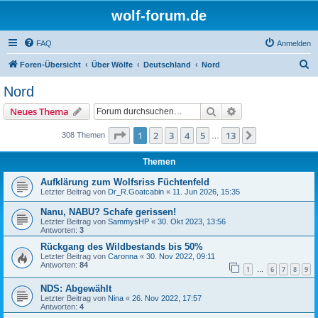
wolf-forum.de
FAQ
Anmelden
S
Foren-Übersicht
Über Wölfe
Deutschland
Nord
u
Nord
c
Suche
Erweiterte Suche
Neues Thema
h
e
Seite
1
von
13
1
2
3
4
5
13
Nächste
308 Themen
…
Themen
Aufklärung zum Wolfsriss Füchtenfeld
Letzter Beitrag von
Dr_R.Goatcabin
«
11. Jun 2026, 15:35
Nanu, NABU? Schafe gerissen!
Letzter Beitrag von
SammysHP
«
30. Okt 2023, 13:56
Antworten:
3
Rückgang des Wildbestands bis 50%
Letzter Beitrag von
Caronna
«
30. Nov 2022, 09:11
Antworten:
84
1
6
7
8
9
…
NDS: Abgewählt
Letzter Beitrag von
Nina
«
26. Nov 2022, 17:57
Antworten:
4