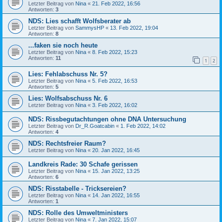
Letzter Beitrag von
Nina
«
21. Feb 2022, 16:56
Antworten:
3
NDS: Lies schafft Wolfsberater ab
Letzter Beitrag von
SammysHP
«
13. Feb 2022, 19:04
Antworten:
8
...faken sie noch heute
Letzter Beitrag von
Nina
«
8. Feb 2022, 15:23
Antworten:
11
1
2
Lies: Fehlabschuss Nr. 5?
Letzter Beitrag von
Nina
«
5. Feb 2022, 16:53
Antworten:
5
Lies: Wolfsabschuss Nr. 6
Letzter Beitrag von
Nina
«
3. Feb 2022, 16:02
NDS: Rissbegutachtungen ohne DNA Untersuchung
Letzter Beitrag von
Dr_R.Goatcabin
«
1. Feb 2022, 14:02
Antworten:
4
NDS: Rechtsfreier Raum?
Letzter Beitrag von
Nina
«
20. Jan 2022, 16:45
Landkreis Rade: 30 Schafe gerissen
Letzter Beitrag von
Nina
«
15. Jan 2022, 13:25
Antworten:
6
NDS: Risstabelle - Tricksereien?
Letzter Beitrag von
Nina
«
14. Jan 2022, 16:55
Antworten:
1
NDS: Rolle des Umweltministers
Letzter Beitrag von
Nina
«
7. Jan 2022, 15:07