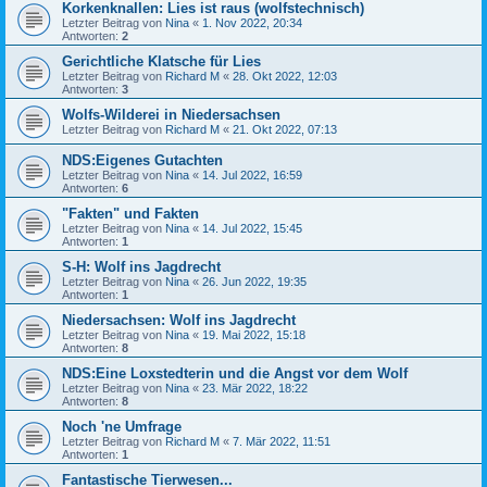
Korkenknallen: Lies ist raus (wolfstechnisch)
Letzter Beitrag von
Nina
«
1. Nov 2022, 20:34
Antworten:
2
Gerichtliche Klatsche für Lies
Letzter Beitrag von
Richard M
«
28. Okt 2022, 12:03
Antworten:
3
Wolfs-Wilderei in Niedersachsen
Letzter Beitrag von
Richard M
«
21. Okt 2022, 07:13
NDS:Eigenes Gutachten
Letzter Beitrag von
Nina
«
14. Jul 2022, 16:59
Antworten:
6
"Fakten" und Fakten
Letzter Beitrag von
Nina
«
14. Jul 2022, 15:45
Antworten:
1
S-H: Wolf ins Jagdrecht
Letzter Beitrag von
Nina
«
26. Jun 2022, 19:35
Antworten:
1
Niedersachsen: Wolf ins Jagdrecht
Letzter Beitrag von
Nina
«
19. Mai 2022, 15:18
Antworten:
8
NDS:Eine Loxstedterin und die Angst vor dem Wolf
Letzter Beitrag von
Nina
«
23. Mär 2022, 18:22
Antworten:
8
Noch 'ne Umfrage
Letzter Beitrag von
Richard M
«
7. Mär 2022, 11:51
Antworten:
1
Fantastische Tierwesen...