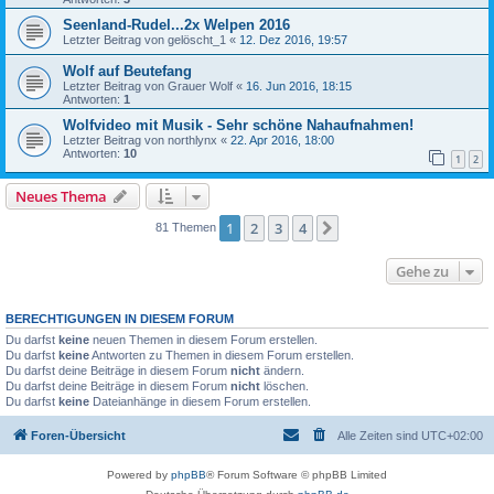
Seenland-Rudel...2x Welpen 2016
Letzter Beitrag von
gelöscht_1
«
12. Dez 2016, 19:57
Wolf auf Beutefang
Letzter Beitrag von
Grauer Wolf
«
16. Jun 2016, 18:15
Antworten:
1
Wolfvideo mit Musik - Sehr schöne Nahaufnahmen!
Letzter Beitrag von
northlynx
«
22. Apr 2016, 18:00
Antworten:
10
1
2
Neues Thema
1
2
3
4
Nächste
81 Themen
Gehe zu
BERECHTIGUNGEN IN DIESEM FORUM
Du darfst
keine
neuen Themen in diesem Forum erstellen.
Du darfst
keine
Antworten zu Themen in diesem Forum erstellen.
Du darfst deine Beiträge in diesem Forum
nicht
ändern.
Du darfst deine Beiträge in diesem Forum
nicht
löschen.
Du darfst
keine
Dateianhänge in diesem Forum erstellen.
Foren-Übersicht
Alle Zeiten sind
UTC+02:00
Powered by
phpBB
® Forum Software © phpBB Limited