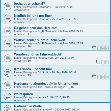
fucha oder schakal?
Letzter Beitrag von
Erklärbär
«
9. Jul 2019, 20:00
Antworten:
4
Neulich bei uns am Bach
Letzter Beitrag von
Erklärbär
«
25. Jan 2019, 21:59
Antworten:
6
Da geht einem das Herz auf!
Letzter Beitrag von
Dr_R.Goatcabin
«
6. Nov 2018, 22:21
Antworten:
4
Wolfskuschler sucht Kuschelwolf
Letzter Beitrag von
Dr_R.Goatcabin
«
6. Nov 2018, 22:09
Antworten:
20
1
2
3
Wunderschönen Film entdeckt
Letzter Beitrag von
maxa67
«
23. Okt 2018, 13:07
Antworten:
10
1
2
Irres Video... schaut mal.
Letzter Beitrag von
Erklärbär
«
18. Sep 2018, 08:46
Antworten:
23
1
2
3
Herdenschutzhundezucht in Unterfranken
Letzter Beitrag von
TheOnikra
«
18. Aug 2018, 16:15
wolfsspuren
Letzter Beitrag von
Lutra
«
6. Mär 2018, 20:55
Antworten:
8
Radioaktive Wölfe
Letzter Beitrag von
SammysHP
«
15. Okt 2017, 08:49