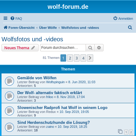
wolf-forum.de
FAQ
Anmelden
S
Foren-Übersicht
Über Wölfe
Wolfsfotos und -videos
u
Wolfsfotos und -videos
c
Suche
Erweiterte Suche
Neues Thema
h
e
1
2
3
4
Nächste
81 Themen
Themen
Gemälde von Wölfen
Letzter Beitrag von
Wolfspinguin
«
8. Jun 2020, 11:03
Antworten:
5
Der Wolf- alternativ faktisch erklärt
Letzter Beitrag von
friloo
«
8. Nov 2019, 17:04
Antworten:
3
Slowenischer Radprofi hat Wolf in seinem Logo
Letzter Beitrag von
Redux
«
10. Sep 2019, 19:05
Antworten:
9
Sind Herdenschutzhunde die Lösung?
Letzter Beitrag von
zaino
«
10. Sep 2019, 18:25
Antworten:
18
1
2