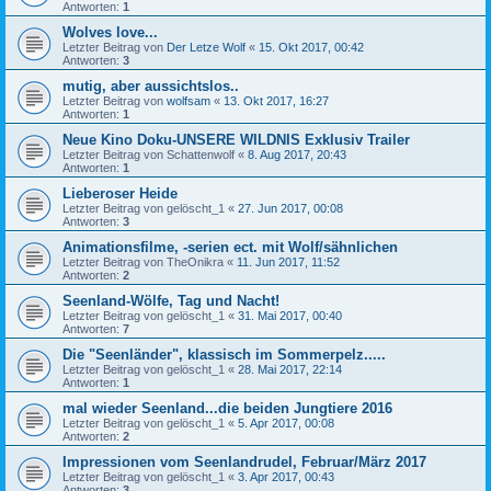
Antworten:
1
Wolves love...
Letzter Beitrag von
Der Letze Wolf
«
15. Okt 2017, 00:42
Antworten:
3
mutig, aber aussichtslos..
Letzter Beitrag von
wolfsam
«
13. Okt 2017, 16:27
Antworten:
1
Neue Kino Doku-UNSERE WILDNIS Exklusiv Trailer
Letzter Beitrag von
Schattenwolf
«
8. Aug 2017, 20:43
Antworten:
1
Lieberoser Heide
Letzter Beitrag von
gelöscht_1
«
27. Jun 2017, 00:08
Antworten:
3
Animationsfilme, -serien ect. mit Wolf/sähnlichen
Letzter Beitrag von
TheOnikra
«
11. Jun 2017, 11:52
Antworten:
2
Seenland-Wölfe, Tag und Nacht!
Letzter Beitrag von
gelöscht_1
«
31. Mai 2017, 00:40
Antworten:
7
Die "Seenländer", klassisch im Sommerpelz.....
Letzter Beitrag von
gelöscht_1
«
28. Mai 2017, 22:14
Antworten:
1
mal wieder Seenland...die beiden Jungtiere 2016
Letzter Beitrag von
gelöscht_1
«
5. Apr 2017, 00:08
Antworten:
2
Impressionen vom Seenlandrudel, Februar/März 2017
Letzter Beitrag von
gelöscht_1
«
3. Apr 2017, 00:43
Antworten:
3