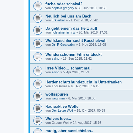
fucha oder schakal?
von
captain gregory
»
30. Jun 2019, 10:58
Neulich bei uns am Bach
von
Erklärbär
»
21. Dez 2018, 23:42
Da geht einem das Herz auf!
von
holsteiner in nrw
»
20. Mär 2018, 17:31
Wolfskuschler sucht Kuschelwolf
von
Dr_R.Goatcabin
»
1. Nov 2018, 18:08
Wunderschönen Film entdeckt
von
zaino
»
18. Sep 2018, 21:42
Irres Video... schaut mal.
von
zaino
»
5. Apr 2018, 21:29
Herdenschutzhundezucht in Unterfranken
von
TheOnikra
»
18. Aug 2018, 16:15
wolfsspuren
von
isegrimm
»
6. Mär 2018, 18:58
Radioaktive Wölfe
von
Der Letze Wolf
»
15. Okt 2017, 00:59
Wolves love...
von
Grauer Wolf
»
24. Aug 2017, 15:16
mutig, aber aussichtslos..