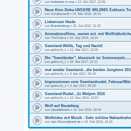
von
holsteiner in nrw
»
13. Okt 2017, 11:56
Neue Kino Doku-UNSERE WILDNIS Exklusiv Tra
von
Schattenwolf
»
14. Mär 2016, 18:15
Lieberoser Heide
von
Brandenburg
»
15. Jun 2017, 11:33
Animationsfilme, -serien ect. mit Wolf/sähnlich
von
TheOnikra
»
23. Sep 2016, 16:24
Seenland-Wölfe, Tag und Nacht!
von
gelöscht_1
»
12. Mär 2017, 22:05
Die "Seenländer", klassisch im Sommerpelz.....
von
gelöscht_1
»
28. Mai 2017, 22:12
mal wieder Seenland...die beiden Jungtiere 201
von
gelöscht_1
»
3. Apr 2017, 00:18
Impressionen vom Seenlandrudel, Februar/Mär
von
gelöscht_1
»
3. Apr 2017, 00:28
Seenland-Rudel...2x Welpen 2016
von
gelöscht_1
»
12. Dez 2016, 19:57
Wolf auf Beutefang
von
Upstalsboom
»
16. Jun 2016, 00:44
Wolfvideo mit Musik - Sehr schöne Nahaufnah
von
Jan.Olsson@web.de
»
10. Feb 2016, 16:15