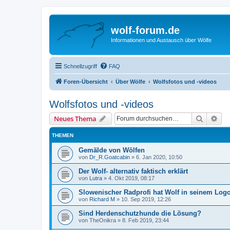
wolf-forum.de
Informationen und Austausch über Wölfe
Schnellzugriff
FAQ
Foren-Übersicht
Über Wölfe
Wolfsfotos und -videos
Wolfsfotos und -videos
Suche
Erw
Neues Thema
THEMEN
Gemälde von Wölfen
von
Dr_R.Goatcabin
»
6. Jan 2020, 10:50
Der Wolf- alternativ faktisch erklärt
von
Lutra
»
4. Okt 2019, 08:17
Slowenischer Radprofi hat Wolf in seinem Log
von
Richard M
»
10. Sep 2019, 12:26
Sind Herdenschutzhunde die Lösung?
von
TheOnikra
»
8. Feb 2019, 23:44