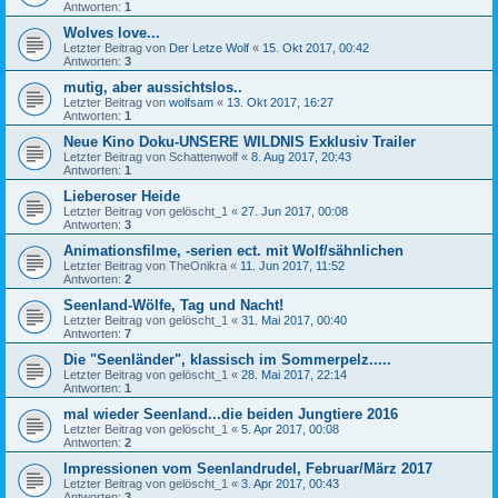
Antworten:
1
Wolves love...
Letzter Beitrag von
Der Letze Wolf
«
15. Okt 2017, 00:42
Antworten:
3
mutig, aber aussichtslos..
Letzter Beitrag von
wolfsam
«
13. Okt 2017, 16:27
Antworten:
1
Neue Kino Doku-UNSERE WILDNIS Exklusiv Trailer
Letzter Beitrag von
Schattenwolf
«
8. Aug 2017, 20:43
Antworten:
1
Lieberoser Heide
Letzter Beitrag von
gelöscht_1
«
27. Jun 2017, 00:08
Antworten:
3
Animationsfilme, -serien ect. mit Wolf/sähnlichen
Letzter Beitrag von
TheOnikra
«
11. Jun 2017, 11:52
Antworten:
2
Seenland-Wölfe, Tag und Nacht!
Letzter Beitrag von
gelöscht_1
«
31. Mai 2017, 00:40
Antworten:
7
Die "Seenländer", klassisch im Sommerpelz.....
Letzter Beitrag von
gelöscht_1
«
28. Mai 2017, 22:14
Antworten:
1
mal wieder Seenland...die beiden Jungtiere 2016
Letzter Beitrag von
gelöscht_1
«
5. Apr 2017, 00:08
Antworten:
2
Impressionen vom Seenlandrudel, Februar/März 2017
Letzter Beitrag von
gelöscht_1
«
3. Apr 2017, 00:43
Antworten:
3