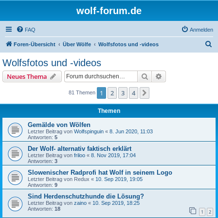
wolf-forum.de
FAQ
Anmelden
S
Foren-Übersicht
Über Wölfe
Wolfsfotos und -videos
u
Wolfsfotos und -videos
c
Suche
Erweiterte Suche
Neues Thema
h
e
1
2
3
4
Nächste
81 Themen
Themen
Gemälde von Wölfen
Letzter Beitrag von
Wolfspinguin
«
8. Jun 2020, 11:03
Antworten:
5
Der Wolf- alternativ faktisch erklärt
Letzter Beitrag von
friloo
«
8. Nov 2019, 17:04
Antworten:
3
Slowenischer Radprofi hat Wolf in seinem Logo
Letzter Beitrag von
Redux
«
10. Sep 2019, 19:05
Antworten:
9
Sind Herdenschutzhunde die Lösung?
Letzter Beitrag von
zaino
«
10. Sep 2019, 18:25
Antworten:
18
1
2