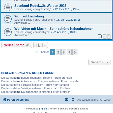
Seenland-Rudel...2x Welpen 2016
Letzter Beitrag von
gelöscht_1
«
12. Dez 2016, 19:57
Wolf auf Beutefang
Letzter Beitrag von
Grauer Wolf
«
16. Jun 2016, 18:15
Antworten:
1
Wolfvideo mit Musik - Sehr schöne Nahaufnahmen!
Letzter Beitrag von
northlynx
«
22. Apr 2016, 18:00
Antworten:
10
1
2
Neues Thema
1
2
3
4
Nächste
81 Themen
Gehe zu
BERECHTIGUNGEN IN DIESEM FORUM
Du darfst
keine
neuen Themen in diesem Forum erstellen.
Du darfst
keine
Antworten zu Themen in diesem Forum erstellen.
Du darfst deine Beiträge in diesem Forum
nicht
ändern.
Du darfst deine Beiträge in diesem Forum
nicht
löschen.
Du darfst
keine
Dateianhänge in diesem Forum erstellen.
Foren-Übersicht
Alle Zeiten sind
UTC+02:00
Powered by
phpBB
® Forum Software © phpBB Limited