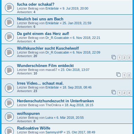
fucha oder schakal?
Letzter Beitrag von
Erklärbär
«
9. Jul 2019, 20:00
Antworten:
4
Neulich bei uns am Bach
Letzter Beitrag von
Erklärbär
«
25. Jan 2019, 21:59
Antworten:
6
Da geht einem das Herz auf!
Letzter Beitrag von
Dr_R.Goatcabin
«
6. Nov 2018, 22:21
Antworten:
4
Wolfskuschler sucht Kuschelwolf
Letzter Beitrag von
Dr_R.Goatcabin
«
6. Nov 2018, 22:09
Antworten:
20
1
2
3
Wunderschönen Film entdeckt
Letzter Beitrag von
maxa67
«
23. Okt 2018, 13:07
Antworten:
10
1
2
Irres Video... schaut mal.
Letzter Beitrag von
Erklärbär
«
18. Sep 2018, 08:46
Antworten:
23
1
2
3
Herdenschutzhundezucht in Unterfranken
Letzter Beitrag von
TheOnikra
«
18. Aug 2018, 16:15
wolfsspuren
Letzter Beitrag von
Lutra
«
6. Mär 2018, 20:55
Antworten:
8
Radioaktive Wölfe
Letzter Beitrag von
SammysHP
«
15. Okt 2017, 08:49