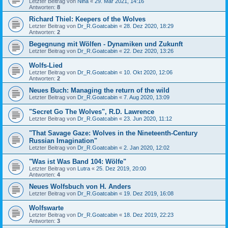
Letzter Beitrag von
Nina
«
29. Mär 2021, 14:16
Antworten:
8
Richard Thiel: Keepers of the Wolves
Letzter Beitrag von
Dr_R.Goatcabin
«
28. Dez 2020, 18:29
Antworten:
2
Begegnung mit Wölfen - Dynamiken und Zukunft
Letzter Beitrag von
Dr_R.Goatcabin
«
22. Dez 2020, 13:26
Wolfs-Lied
Letzter Beitrag von
Dr_R.Goatcabin
«
10. Okt 2020, 12:06
Antworten:
2
Neues Buch: Managing the return of the wild
Letzter Beitrag von
Dr_R.Goatcabin
«
7. Aug 2020, 13:09
"Secret Go The Wolves", R.D. Lawrence
Letzter Beitrag von
Dr_R.Goatcabin
«
23. Jun 2020, 11:12
"That Savage Gaze: Wolves in the Nineteenth-Century
Russian Imagination"
Letzter Beitrag von
Dr_R.Goatcabin
«
2. Jan 2020, 12:02
"Was ist Was Band 104: Wölfe"
Letzter Beitrag von
Lutra
«
25. Dez 2019, 20:00
Antworten:
4
Neues Wolfsbuch von H. Anders
Letzter Beitrag von
Dr_R.Goatcabin
«
19. Dez 2019, 16:08
Wolfswarte
Letzter Beitrag von
Dr_R.Goatcabin
«
18. Dez 2019, 22:23
Antworten:
3