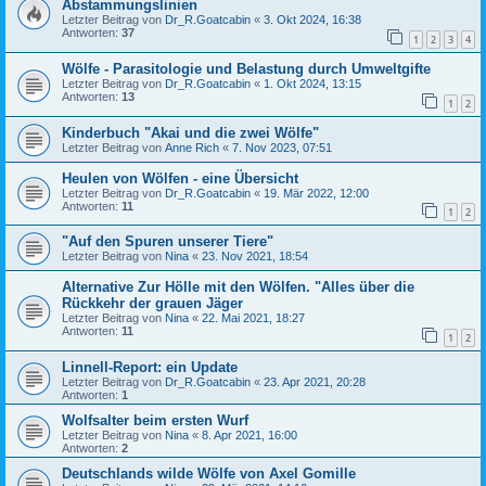
Abstammungslinien
Letzter Beitrag von
Dr_R.Goatcabin
«
3. Okt 2024, 16:38
Antworten:
37
1
2
3
4
Wölfe - Parasitologie und Belastung durch Umweltgifte
Letzter Beitrag von
Dr_R.Goatcabin
«
1. Okt 2024, 13:15
Antworten:
13
1
2
Kinderbuch "Akai und die zwei Wölfe"
Letzter Beitrag von
Anne Rich
«
7. Nov 2023, 07:51
Heulen von Wölfen - eine Übersicht
Letzter Beitrag von
Dr_R.Goatcabin
«
19. Mär 2022, 12:00
Antworten:
11
1
2
"Auf den Spuren unserer Tiere"
Letzter Beitrag von
Nina
«
23. Nov 2021, 18:54
Alternative Zur Hölle mit den Wölfen. "Alles über die
Rückkehr der grauen Jäger
Letzter Beitrag von
Nina
«
22. Mai 2021, 18:27
Antworten:
11
1
2
Linnell-Report: ein Update
Letzter Beitrag von
Dr_R.Goatcabin
«
23. Apr 2021, 20:28
Antworten:
1
Wolfsalter beim ersten Wurf
Letzter Beitrag von
Nina
«
8. Apr 2021, 16:00
Antworten:
2
Deutschlands wilde Wölfe von Axel Gomille