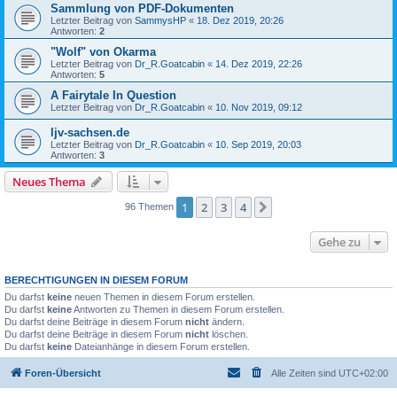
Sammlung von PDF-Dokumenten
Letzter Beitrag von
SammysHP
«
18. Dez 2019, 20:26
Antworten:
2
"Wolf" von Okarma
Letzter Beitrag von
Dr_R.Goatcabin
«
14. Dez 2019, 22:26
Antworten:
5
A Fairytale In Question
Letzter Beitrag von
Dr_R.Goatcabin
«
10. Nov 2019, 09:12
ljv-sachsen.de
Letzter Beitrag von
Dr_R.Goatcabin
«
10. Sep 2019, 20:03
Antworten:
3
Neues Thema
1
2
3
4
Nächste
96 Themen
Gehe zu
BERECHTIGUNGEN IN DIESEM FORUM
Du darfst
keine
neuen Themen in diesem Forum erstellen.
Du darfst
keine
Antworten zu Themen in diesem Forum erstellen.
Du darfst deine Beiträge in diesem Forum
nicht
ändern.
Du darfst deine Beiträge in diesem Forum
nicht
löschen.
Du darfst
keine
Dateianhänge in diesem Forum erstellen.
Foren-Übersicht
Alle Zeiten sind
UTC+02:00