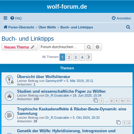
wolf-forum.de
FAQ
Anmelden
S
Foren-Übersicht
Über Wölfe
Buch- und Linktipps
u
Buch- und Linktipps
c
Suche
Erweiterte Suche
Neues Thema
h
e
1
2
3
4
Nächste
96 Themen
Themen
Übersicht über Wolfsliteratur
Letzter Beitrag von
SammysHP
«
5. Mär 2019, 20:11
Antworten:
1
Studien und wissenschaftliche Paper zu Wölfen
Letzter Beitrag von
Dr_R.Goatcabin
«
18. Jun 2025, 15:34
Antworten:
100
1
8
9
10
11
…
Trophische Kaskadeneffekte & Räuber-Beute-Dynamik: eine
Sammlung
Letzter Beitrag von
Dr_R.Goatcabin
«
5. Okt 2024, 20:33
Antworten:
18
1
2
Genetik der Wölfe: Hybridisierung, Introgression und