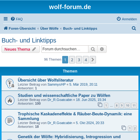
wolf-forum.de
FAQ
Anmelden
S
Foren-Übersicht
Über Wölfe
Buch- und Linktipps
u
Buch- und Linktipps
c
Suche
Erweiterte Suche
Neues Thema
h
e
1
2
3
4
Nächste
96 Themen
Themen
Übersicht über Wolfsliteratur
Letzter Beitrag von
SammysHP
«
5. Mär 2019, 20:11
Antworten:
1
Studien und wissenschaftliche Paper zu Wölfen
Letzter Beitrag von
Dr_R.Goatcabin
«
18. Jun 2025, 15:34
Antworten:
100
1
8
9
10
11
…
Trophische Kaskadeneffekte & Räuber-Beute-Dynamik: eine
Sammlung
Letzter Beitrag von
Dr_R.Goatcabin
«
5. Okt 2024, 20:33
Antworten:
18
1
2
Genetik der Wölfe: Hybridisierung, Introgression und