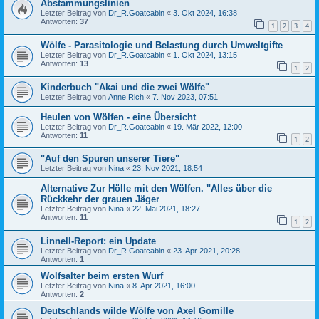
Abstammungslinien
Letzter Beitrag von
Dr_R.Goatcabin
«
3. Okt 2024, 16:38
Antworten:
37
1
2
3
4
Wölfe - Parasitologie und Belastung durch Umweltgifte
Letzter Beitrag von
Dr_R.Goatcabin
«
1. Okt 2024, 13:15
Antworten:
13
1
2
Kinderbuch "Akai und die zwei Wölfe"
Letzter Beitrag von
Anne Rich
«
7. Nov 2023, 07:51
Heulen von Wölfen - eine Übersicht
Letzter Beitrag von
Dr_R.Goatcabin
«
19. Mär 2022, 12:00
Antworten:
11
1
2
"Auf den Spuren unserer Tiere"
Letzter Beitrag von
Nina
«
23. Nov 2021, 18:54
Alternative Zur Hölle mit den Wölfen. "Alles über die
Rückkehr der grauen Jäger
Letzter Beitrag von
Nina
«
22. Mai 2021, 18:27
Antworten:
11
1
2
Linnell-Report: ein Update
Letzter Beitrag von
Dr_R.Goatcabin
«
23. Apr 2021, 20:28
Antworten:
1
Wolfsalter beim ersten Wurf
Letzter Beitrag von
Nina
«
8. Apr 2021, 16:00
Antworten:
2
Deutschlands wilde Wölfe von Axel Gomille