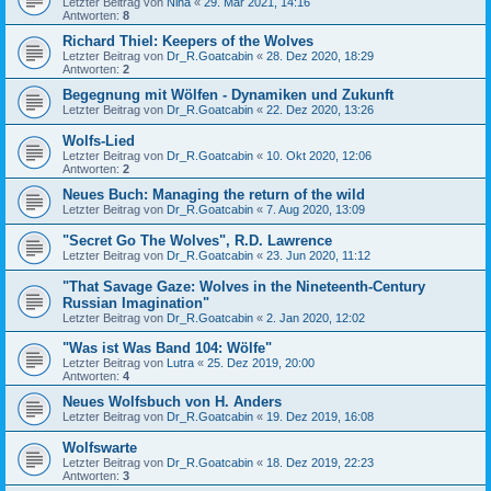
Letzter Beitrag von
Nina
«
29. Mär 2021, 14:16
Antworten:
8
Richard Thiel: Keepers of the Wolves
Letzter Beitrag von
Dr_R.Goatcabin
«
28. Dez 2020, 18:29
Antworten:
2
Begegnung mit Wölfen - Dynamiken und Zukunft
Letzter Beitrag von
Dr_R.Goatcabin
«
22. Dez 2020, 13:26
Wolfs-Lied
Letzter Beitrag von
Dr_R.Goatcabin
«
10. Okt 2020, 12:06
Antworten:
2
Neues Buch: Managing the return of the wild
Letzter Beitrag von
Dr_R.Goatcabin
«
7. Aug 2020, 13:09
"Secret Go The Wolves", R.D. Lawrence
Letzter Beitrag von
Dr_R.Goatcabin
«
23. Jun 2020, 11:12
"That Savage Gaze: Wolves in the Nineteenth-Century
Russian Imagination"
Letzter Beitrag von
Dr_R.Goatcabin
«
2. Jan 2020, 12:02
"Was ist Was Band 104: Wölfe"
Letzter Beitrag von
Lutra
«
25. Dez 2019, 20:00
Antworten:
4
Neues Wolfsbuch von H. Anders
Letzter Beitrag von
Dr_R.Goatcabin
«
19. Dez 2019, 16:08
Wolfswarte
Letzter Beitrag von
Dr_R.Goatcabin
«
18. Dez 2019, 22:23
Antworten:
3