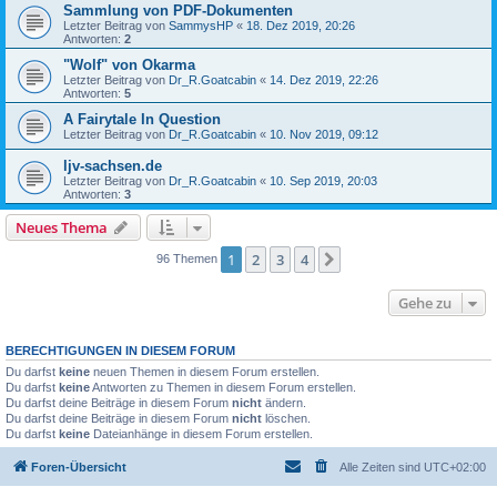
Sammlung von PDF-Dokumenten
Letzter Beitrag von
SammysHP
«
18. Dez 2019, 20:26
Antworten:
2
"Wolf" von Okarma
Letzter Beitrag von
Dr_R.Goatcabin
«
14. Dez 2019, 22:26
Antworten:
5
A Fairytale In Question
Letzter Beitrag von
Dr_R.Goatcabin
«
10. Nov 2019, 09:12
ljv-sachsen.de
Letzter Beitrag von
Dr_R.Goatcabin
«
10. Sep 2019, 20:03
Antworten:
3
Neues Thema
1
2
3
4
Nächste
96 Themen
Gehe zu
BERECHTIGUNGEN IN DIESEM FORUM
Du darfst
keine
neuen Themen in diesem Forum erstellen.
Du darfst
keine
Antworten zu Themen in diesem Forum erstellen.
Du darfst deine Beiträge in diesem Forum
nicht
ändern.
Du darfst deine Beiträge in diesem Forum
nicht
löschen.
Du darfst
keine
Dateianhänge in diesem Forum erstellen.
Foren-Übersicht
Alle Zeiten sind
UTC+02:00