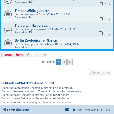
Antworten:
16
1
2
Timber Wölfe geboren
Letzter Beitrag von
Ash
«
22. Mai 2014, 17:21
Antworten:
14
1
2
Tiergarten Halberstadt
Letzter Beitrag von
joswolf
«
14. Mär 2014, 09:39
Antworten:
13
1
2
Berlin Zoologischer Garten
Letzter Beitrag von
Shiroi Kiba
«
16. Feb 2014, 13:37
Antworten:
5
Neues Thema
1
2
Nächste
45 Themen
Gehe zu
BERECHTIGUNGEN IN DIESEM FORUM
Du darfst
keine
neuen Themen in diesem Forum erstellen.
Du darfst
keine
Antworten zu Themen in diesem Forum erstellen.
Du darfst deine Beiträge in diesem Forum
nicht
ändern.
Du darfst deine Beiträge in diesem Forum
nicht
löschen.
Du darfst
keine
Dateianhänge in diesem Forum erstellen.
Foren-Übersicht
Alle Zeiten sind
UTC+02:00