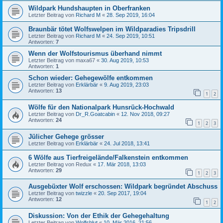
Wildpark Hundshaupten in Oberfranken
Letzter Beitrag von
Richard M
«
28. Sep 2019, 16:04
Braunbär tötet Wolfswelpen im Wildparadies Tripsdrill
Letzter Beitrag von
Richard M
«
24. Sep 2019, 10:51
Antworten:
7
Wenn der Wolfstourismus überhand nimmt
Letzter Beitrag von
maxa67
«
30. Aug 2019, 10:53
Antworten:
1
Schon wieder: Gehegewölfe entkommen
Letzter Beitrag von
Erklärbär
«
9. Aug 2019, 23:03
Antworten:
13
1
2
Wölfe für den Nationalpark Hunsrück-Hochwald
Letzter Beitrag von
Dr_R.Goatcabin
«
12. Nov 2018, 09:27
Antworten:
24
1
2
3
Jülicher Gehege grösser
Letzter Beitrag von
Erklärbär
«
24. Jul 2018, 13:41
6 Wölfe aus Tierfreigelände/Falkenstein entkommen
Letzter Beitrag von
Redux
«
17. Mär 2018, 13:03
Antworten:
29
1
2
3
Ausgebüxter Wolf erschossen: Wildpark begründet Abschuss
Letzter Beitrag von
twizzle
«
20. Sep 2017, 19:04
Antworten:
12
1
2
Diskussion: Von der Ethik der Gehegehaltung
Letzter Beitrag von
Wolfsblut
«
10. Mär 2016, 21:56