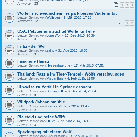
Antworten:
23
1
2
3
Wölfe in schwedischem Tierpark beißen Wärterin tot
Letzter Beitrag von
Wolfsblut
«
9. Mär 2016, 17:16
Antworten:
12
1
2
USA: Pelztierfarm züchtet Wölfe für Felle
Letzter Beitrag von
Lone Wolf
«
13. Dez 2015, 16:39
Antworten:
6
Fritzi - der Wolf
Letzter Beitrag von
zaino
«
31. Aug 2015, 19:53
Antworten:
3
Fasanerie Hanau
Letzter Beitrag von
Hessenbaerche
«
17. Mär 2015, 07:52
Thailand: Razzia im Tiger-Tempel - Wölfe verschwunden
Letzter Beitrag von
Miscanthus
«
4. Feb 2015, 11:08
Hinweise zu Vorfall in Springe gesucht
Letzter Beitrag von
SammysHP
«
6. Dez 2014, 20:04
Antworten:
9
Wildpark Johannismühle
Letzter Beitrag von
harris
«
22. Nov 2014, 19:45
Antworten:
2
Bielefeld und seine Wölfe...
Letzter Beitrag von
HOWL
«
22. Nov 2014, 14:12
Antworten:
3
Spaziergang mit einem Wolf
Letzter Beitrag von
Grauer Wolf
«
13. Sep 2014, 15:10