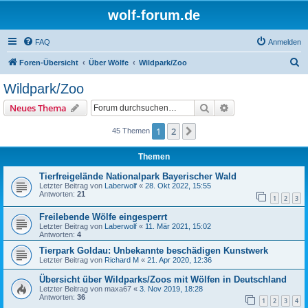
wolf-forum.de
FAQ
Anmelden
S
Foren-Übersicht
Über Wölfe
Wildpark/Zoo
u
Wildpark/Zoo
c
Suche
Erweiterte Suche
Neues Thema
h
e
1
2
Nächste
45 Themen
Themen
Tierfreigelände Nationalpark Bayerischer Wald
Letzter Beitrag von
Laberwolf
«
28. Okt 2022, 15:55
Antworten:
21
1
2
3
Freilebende Wölfe eingesperrt
Letzter Beitrag von
Laberwolf
«
11. Mär 2021, 15:02
Antworten:
4
Tierpark Goldau: Unbekannte beschädigen Kunstwerk
Letzter Beitrag von
Richard M
«
21. Apr 2020, 12:36
Übersicht über Wildparks/Zoos mit Wölfen in Deutschland
Letzter Beitrag von
maxa67
«
3. Nov 2019, 18:28
Antworten:
36
1
2
3
4