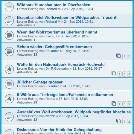
Wildpark Hundshaupten in Oberfranken
Letzter Beitrag von
Richard M
«
28. Sep 2019, 16:04
Braunbär tötet Wolfswelpen im Wildparadies Tripsdrill
Letzter Beitrag von
Richard M
«
24. Sep 2019, 10:51
Antworten:
7
Wenn der Wolfstourismus überhand nimmt
Letzter Beitrag von
maxa67
«
30. Aug 2019, 10:53
Antworten:
1
Schon wieder: Gehegewölfe entkommen
Letzter Beitrag von
Erklärbär
«
9. Aug 2019, 23:03
Antworten:
13
1
2
Wölfe für den Nationalpark Hunsrück-Hochwald
Letzter Beitrag von
Dr_R.Goatcabin
«
12. Nov 2018, 09:27
Antworten:
24
1
2
3
Jülicher Gehege grösser
Letzter Beitrag von
Erklärbär
«
24. Jul 2018, 13:41
6 Wölfe aus Tierfreigelände/Falkenstein entkommen
Letzter Beitrag von
Redux
«
17. Mär 2018, 13:03
Antworten:
29
1
2
3
Ausgebüxter Wolf erschossen: Wildpark begründet Abschuss
Letzter Beitrag von
twizzle
«
20. Sep 2017, 19:04
Antworten:
12
1
2
Diskussion: Von der Ethik der Gehegehaltung
Letzter Beitrag von
Wolfsblut
«
10. Mär 2016, 21:56