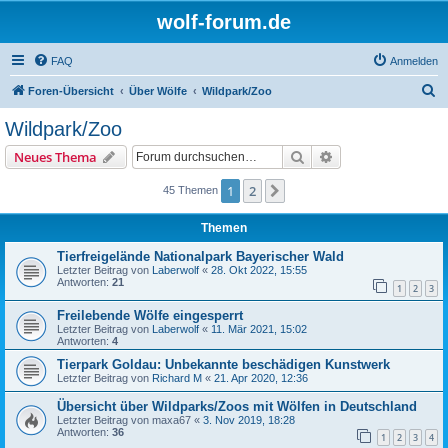
wolf-forum.de
FAQ
Anmelden
S
Foren-Übersicht
Über Wölfe
Wildpark/Zoo
u
Wildpark/Zoo
c
Suche
Erweiterte Suche
Neues Thema
h
e
1
2
Nächste
45 Themen
Themen
Tierfreigelände Nationalpark Bayerischer Wald
Letzter Beitrag von
Laberwolf
«
28. Okt 2022, 15:55
Antworten:
21
1
2
3
Freilebende Wölfe eingesperrt
Letzter Beitrag von
Laberwolf
«
11. Mär 2021, 15:02
Antworten:
4
Tierpark Goldau: Unbekannte beschädigen Kunstwerk
Letzter Beitrag von
Richard M
«
21. Apr 2020, 12:36
Übersicht über Wildparks/Zoos mit Wölfen in Deutschland
Letzter Beitrag von
maxa67
«
3. Nov 2019, 18:28
Antworten:
36
1
2
3
4