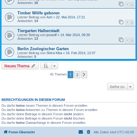
Antworten:
16
1
2
Timber Wölfe geboren
Letzter Beitrag von
Ash
«
22. Mai 2014, 17:21
Antworten:
14
1
2
Tiergarten Halberstadt
Letzter Beitrag von
joswolf
«
14. Mär 2014, 09:39
Antworten:
13
1
2
Berlin Zoologischer Garten
Letzter Beitrag von
Shiroi Kiba
«
16. Feb 2014, 13:37
Antworten:
5
Neues Thema
1
2
Nächste
45 Themen
Gehe zu
BERECHTIGUNGEN IN DIESEM FORUM
Du darfst
keine
neuen Themen in diesem Forum erstellen.
Du darfst
keine
Antworten zu Themen in diesem Forum erstellen.
Du darfst deine Beiträge in diesem Forum
nicht
ändern.
Du darfst deine Beiträge in diesem Forum
nicht
löschen.
Du darfst
keine
Dateianhänge in diesem Forum erstellen.
Foren-Übersicht
Alle Zeiten sind
UTC+02:00