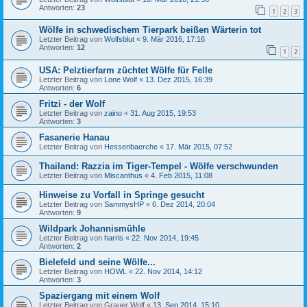
Antworten:
23
1
2
3
Wölfe in schwedischem Tierpark beißen Wärterin tot
Letzter Beitrag von
Wolfsblut
«
9. Mär 2016, 17:16
Antworten:
12
1
2
USA: Pelztierfarm züchtet Wölfe für Felle
Letzter Beitrag von
Lone Wolf
«
13. Dez 2015, 16:39
Antworten:
6
Fritzi - der Wolf
Letzter Beitrag von
zaino
«
31. Aug 2015, 19:53
Antworten:
3
Fasanerie Hanau
Letzter Beitrag von
Hessenbaerche
«
17. Mär 2015, 07:52
Thailand: Razzia im Tiger-Tempel - Wölfe verschwunden
Letzter Beitrag von
Miscanthus
«
4. Feb 2015, 11:08
Hinweise zu Vorfall in Springe gesucht
Letzter Beitrag von
SammysHP
«
6. Dez 2014, 20:04
Antworten:
9
Wildpark Johannismühle
Letzter Beitrag von
harris
«
22. Nov 2014, 19:45
Antworten:
2
Bielefeld und seine Wölfe...
Letzter Beitrag von
HOWL
«
22. Nov 2014, 14:12
Antworten:
3
Spaziergang mit einem Wolf
Letzter Beitrag von
Grauer Wolf
«
13. Sep 2014, 15:10