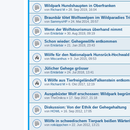
Wildpark Hundshaupten in Oberfranken
von
Richard M
»
28. Sep 2019, 16:04
Braunbär tötet Wolfswelpen im Wildparadies Tri
von
SammysHP
»
24. Mai 2014, 20:57
Wenn der Wolfstourismus überhand nimmt
von
Erklärbär
»
30. Aug 2019, 09:19
Schon wieder: Gehegewölfe entkommen
von
Erklärbär
»
21. Jan 2019, 23:43
Wölfe für den Nationalpark Hunsrück-Hochwald
von
Miscanthus
»
9. Jun 2015, 09:53
Jülicher Gehege grösser
von
Erklärbär
»
24. Jul 2018, 13:41
6 Wölfe aus Tierfreigelände/Falkenstein entko
von
Richard M
»
6. Okt 2017, 12:19
Ausgebüxter Wolf erschossen: Wildpark begrü
von
TheOnikra
»
17. Sep 2017, 21:18
Diskussion: Von der Ethik der Gehegehaltung
von
HOWL
»
16. Sep 2012, 17:05
Wölfe in schwedischem Tierpark beißen Wärteri
von
rotkäppchen
»
22. Jun 2012, 13:21