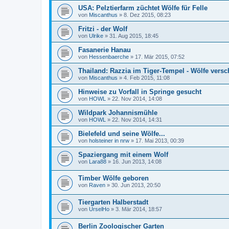
USA: Pelztierfarm züchtet Wölfe für Felle
von
Miscanthus
»
8. Dez 2015, 08:23
Fritzi - der Wolf
von
Ulrike
»
31. Aug 2015, 18:45
Fasanerie Hanau
von
Hessenbaerche
»
17. Mär 2015, 07:52
Thailand: Razzia im Tiger-Tempel - Wölfe ver
von
Miscanthus
»
4. Feb 2015, 11:08
Hinweise zu Vorfall in Springe gesucht
von
HOWL
»
22. Nov 2014, 14:08
Wildpark Johannismühle
von
HOWL
»
22. Nov 2014, 14:31
Bielefeld und seine Wölfe...
von
holsteiner in nrw
»
17. Mai 2013, 00:39
Spaziergang mit einem Wolf
von
Lara88
»
16. Jun 2013, 14:08
Timber Wölfe geboren
von
Raven
»
30. Jun 2013, 20:50
Tiergarten Halberstadt
von
UrselHo
»
3. Mär 2014, 18:57
Berlin Zoologischer Garten