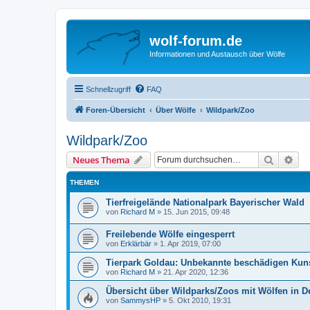
wolf-forum.de
Informationen und Austausch über Wölfe
Schnellzugriff
FAQ
Foren-Übersicht
Über Wölfe
Wildpark/Zoo
Wildpark/Zoo
Suche
Erw
Neues Thema
THEMEN
Tierfreigelände Nationalpark Bayerischer Wald
von
Richard M
»
15. Jun 2015, 09:48
Freilebende Wölfe eingesperrt
von
Erklärbär
»
1. Apr 2019, 07:00
Tierpark Goldau: Unbekannte beschädigen Kun
von
Richard M
»
21. Apr 2020, 12:36
Übersicht über Wildparks/Zoos mit Wölfen in D
von
SammysHP
»
5. Okt 2010, 19:31