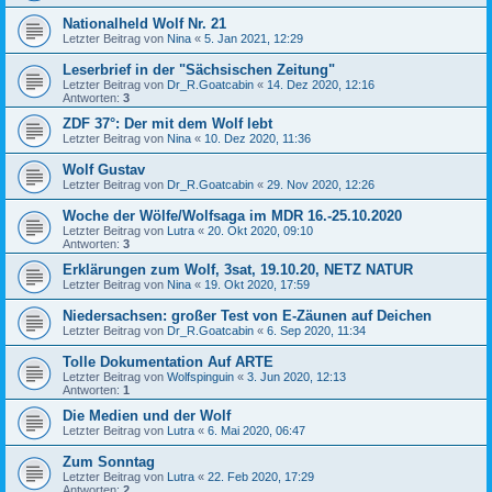
Nationalheld Wolf Nr. 21
Letzter Beitrag von
Nina
«
5. Jan 2021, 12:29
Leserbrief in der "Sächsischen Zeitung"
Letzter Beitrag von
Dr_R.Goatcabin
«
14. Dez 2020, 12:16
Antworten:
3
ZDF 37°: Der mit dem Wolf lebt
Letzter Beitrag von
Nina
«
10. Dez 2020, 11:36
Wolf Gustav
Letzter Beitrag von
Dr_R.Goatcabin
«
29. Nov 2020, 12:26
Woche der Wölfe/Wolfsaga im MDR 16.-25.10.2020
Letzter Beitrag von
Lutra
«
20. Okt 2020, 09:10
Antworten:
3
Erklärungen zum Wolf, 3sat, 19.10.20, NETZ NATUR
Letzter Beitrag von
Nina
«
19. Okt 2020, 17:59
Niedersachsen: großer Test von E-Zäunen auf Deichen
Letzter Beitrag von
Dr_R.Goatcabin
«
6. Sep 2020, 11:34
Tolle Dokumentation Auf ARTE
Letzter Beitrag von
Wolfspinguin
«
3. Jun 2020, 12:13
Antworten:
1
Die Medien und der Wolf
Letzter Beitrag von
Lutra
«
6. Mai 2020, 06:47
Zum Sonntag
Letzter Beitrag von
Lutra
«
22. Feb 2020, 17:29
Antworten:
2