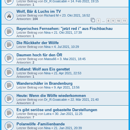
Letzter Beitrag von
Dr_R.Goatcabin
«
14. Feb 2022, 19:15
Antworten:
1
Wolf, Bär & Luchs im TV
Letzter Beitrag von
Richard M
«
23. Okt 2021, 16:52
Antworten:
104
1
8
9
10
11
…
Bayerisches Fernsehen: "jetzt red i" aus Fischbachau
Letzter Beitrag von
Nina
«
21. Okt 2021, 17:39
Antworten:
1
Die Rückkehr der Wölfe
Letzter Beitrag von
Nina
«
4. Jul 2021, 10:29
Daumen hoch für den ÖR
Letzter Beitrag von
Matou66
«
3. Mai 2021, 18:45
Antworten:
2
Estland: Wolf aus Eis gerettet
Letzter Beitrag von
Nina
«
21. Apr 2021, 22:53
Antworten:
1
Wanderschäfer in Brandenburg
Letzter Beitrag von
Nina
«
9. Apr 2021, 13:56
Heute: Wenn die Wölfe wiederkommen
Letzter Beitrag von
Dr_R.Goatcabin
«
22. Mär 2021, 21:40
Antworten:
2
Es gibt seriöse und gebastelte Darstellungen
Letzter Beitrag von
Lutra
«
30. Jan 2021, 11:25
Antworten:
7
Polarwölfe -Familienbande
Letzter Beitrag von
Nina
«
21. Jan 2021, 20:39