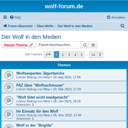
wolf-forum.de
FAQ
Anmelden
S
Foren-Übersicht
Über Wölfe
Der Wolf in den Medien
u
Der Wolf in den Medien
c
Suche
Erweiterte Suche
Neues Thema
h
e
Seite
1
von
14
1
2
3
4
5
14
Nächste
326 Themen
…
Themen
Wolfsexperten Jägerfamilie
Letzter Beitrag von
Nina
«
19. Aug 2023, 17:06
FAZ über "Wolfsschmuser"
Letzter Beitrag von
Nina
«
20. Mär 2023, 17:29
"Wolf tötet nicht waidgerecht"
Letzter Beitrag von
Nina
«
15. Jan 2023, 19:16
Antworten:
1
Im Einsatz für den Wolf
Letzter Beitrag von
Nina
«
26. Nov 2022, 17:49
Antworten:
1
Wolf in der "Brigitte"