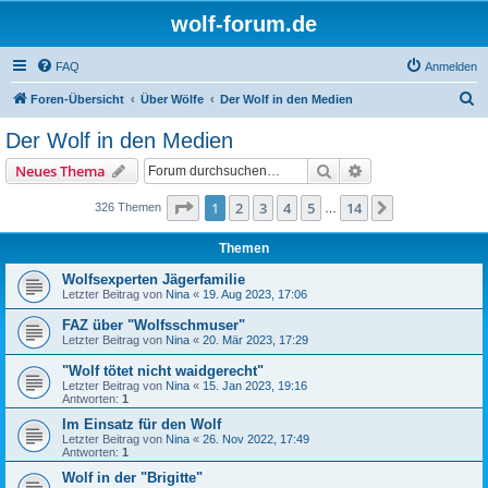
wolf-forum.de
FAQ
Anmelden
S
Foren-Übersicht
Über Wölfe
Der Wolf in den Medien
u
Der Wolf in den Medien
c
Suche
Erweiterte Suche
Neues Thema
h
e
Seite
1
von
14
1
2
3
4
5
14
Nächste
326 Themen
…
Themen
Wolfsexperten Jägerfamilie
Letzter Beitrag von
Nina
«
19. Aug 2023, 17:06
FAZ über "Wolfsschmuser"
Letzter Beitrag von
Nina
«
20. Mär 2023, 17:29
"Wolf tötet nicht waidgerecht"
Letzter Beitrag von
Nina
«
15. Jan 2023, 19:16
Antworten:
1
Im Einsatz für den Wolf
Letzter Beitrag von
Nina
«
26. Nov 2022, 17:49
Antworten:
1
Wolf in der "Brigitte"