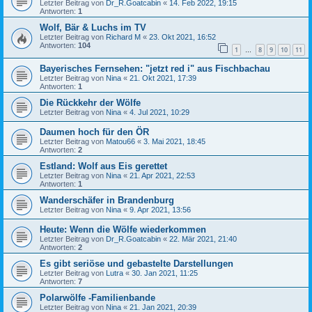
Letzter Beitrag von
Dr_R.Goatcabin
«
14. Feb 2022, 19:15
Antworten:
1
Wolf, Bär & Luchs im TV
Letzter Beitrag von
Richard M
«
23. Okt 2021, 16:52
Antworten:
104
1
8
9
10
11
…
Bayerisches Fernsehen: "jetzt red i" aus Fischbachau
Letzter Beitrag von
Nina
«
21. Okt 2021, 17:39
Antworten:
1
Die Rückkehr der Wölfe
Letzter Beitrag von
Nina
«
4. Jul 2021, 10:29
Daumen hoch für den ÖR
Letzter Beitrag von
Matou66
«
3. Mai 2021, 18:45
Antworten:
2
Estland: Wolf aus Eis gerettet
Letzter Beitrag von
Nina
«
21. Apr 2021, 22:53
Antworten:
1
Wanderschäfer in Brandenburg
Letzter Beitrag von
Nina
«
9. Apr 2021, 13:56
Heute: Wenn die Wölfe wiederkommen
Letzter Beitrag von
Dr_R.Goatcabin
«
22. Mär 2021, 21:40
Antworten:
2
Es gibt seriöse und gebastelte Darstellungen
Letzter Beitrag von
Lutra
«
30. Jan 2021, 11:25
Antworten:
7
Polarwölfe -Familienbande
Letzter Beitrag von
Nina
«
21. Jan 2021, 20:39