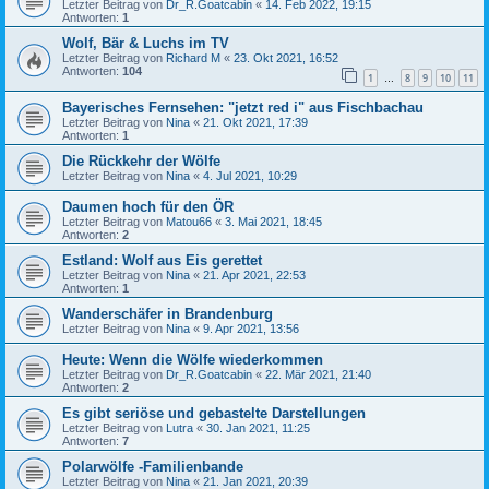
Letzter Beitrag von
Dr_R.Goatcabin
«
14. Feb 2022, 19:15
Antworten:
1
Wolf, Bär & Luchs im TV
Letzter Beitrag von
Richard M
«
23. Okt 2021, 16:52
Antworten:
104
1
8
9
10
11
…
Bayerisches Fernsehen: "jetzt red i" aus Fischbachau
Letzter Beitrag von
Nina
«
21. Okt 2021, 17:39
Antworten:
1
Die Rückkehr der Wölfe
Letzter Beitrag von
Nina
«
4. Jul 2021, 10:29
Daumen hoch für den ÖR
Letzter Beitrag von
Matou66
«
3. Mai 2021, 18:45
Antworten:
2
Estland: Wolf aus Eis gerettet
Letzter Beitrag von
Nina
«
21. Apr 2021, 22:53
Antworten:
1
Wanderschäfer in Brandenburg
Letzter Beitrag von
Nina
«
9. Apr 2021, 13:56
Heute: Wenn die Wölfe wiederkommen
Letzter Beitrag von
Dr_R.Goatcabin
«
22. Mär 2021, 21:40
Antworten:
2
Es gibt seriöse und gebastelte Darstellungen
Letzter Beitrag von
Lutra
«
30. Jan 2021, 11:25
Antworten:
7
Polarwölfe -Familienbande
Letzter Beitrag von
Nina
«
21. Jan 2021, 20:39