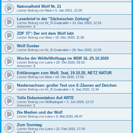
Nationalheld Wolf Nr. 21
Letzter Beitrag von
Nina
«
5. Jan 2021, 12:29
Leserbrief in der "Sächsischen Zeitung"
Letzter Beitrag von
Dr_R.Goatcabin
«
14. Dez 2020, 12:16
Antworten:
3
ZDF 37°: Der mit dem Wolf lebt
Letzter Beitrag von
Nina
«
10. Dez 2020, 11:36
Wolf Gustav
Letzter Beitrag von
Dr_R.Goatcabin
«
29. Nov 2020, 12:26
Woche der Wölfe/Wolfsaga im MDR 16.-25.10.2020
Letzter Beitrag von
Lutra
«
20. Okt 2020, 09:10
Antworten:
3
Erklärungen zum Wolf, 3sat, 19.10.20, NETZ NATUR
Letzter Beitrag von
Nina
«
19. Okt 2020, 17:59
Niedersachsen: großer Test von E-Zäunen auf Deichen
Letzter Beitrag von
Dr_R.Goatcabin
«
6. Sep 2020, 11:34
Tolle Dokumentation Auf ARTE
Letzter Beitrag von
Wolfspinguin
«
3. Jun 2020, 12:13
Antworten:
1
Die Medien und der Wolf
Letzter Beitrag von
Lutra
«
6. Mai 2020, 06:47
Zum Sonntag
Letzter Beitrag von
Lutra
«
22. Feb 2020, 17:29
Antworten:
2