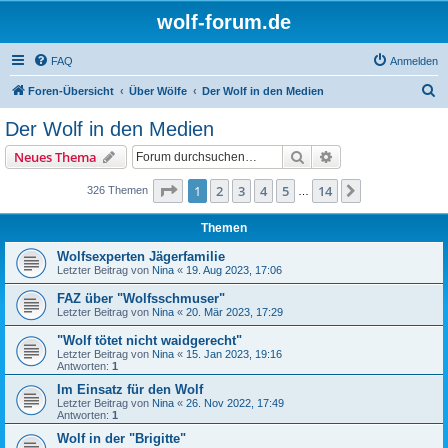
wolf-forum.de
FAQ
Anmelden
S
Foren-Übersicht
Über Wölfe
Der Wolf in den Medien
u
Der Wolf in den Medien
c
Suche
Erweiterte Suche
Neues Thema
h
e
Seite
1
von
14
1
2
3
4
5
14
Nächste
326 Themen
…
Themen
Wolfsexperten Jägerfamilie
Letzter Beitrag von
Nina
«
19. Aug 2023, 17:06
FAZ über "Wolfsschmuser"
Letzter Beitrag von
Nina
«
20. Mär 2023, 17:29
"Wolf tötet nicht waidgerecht"
Letzter Beitrag von
Nina
«
15. Jan 2023, 19:16
Antworten:
1
Im Einsatz für den Wolf
Letzter Beitrag von
Nina
«
26. Nov 2022, 17:49
Antworten:
1
Wolf in der "Brigitte"