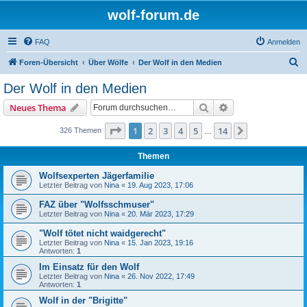
wolf-forum.de
FAQ
Anmelden
S
Foren-Übersicht
Über Wölfe
Der Wolf in den Medien
u
Der Wolf in den Medien
c
Suche
Erweiterte Suche
Neues Thema
h
e
Seite
1
von
14
1
2
3
4
5
14
Nächste
326 Themen
…
Themen
Wolfsexperten Jägerfamilie
Letzter Beitrag von
Nina
«
19. Aug 2023, 17:06
FAZ über "Wolfsschmuser"
Letzter Beitrag von
Nina
«
20. Mär 2023, 17:29
"Wolf tötet nicht waidgerecht"
Letzter Beitrag von
Nina
«
15. Jan 2023, 19:16
Antworten:
1
Im Einsatz für den Wolf
Letzter Beitrag von
Nina
«
26. Nov 2022, 17:49
Antworten:
1
Wolf in der "Brigitte"