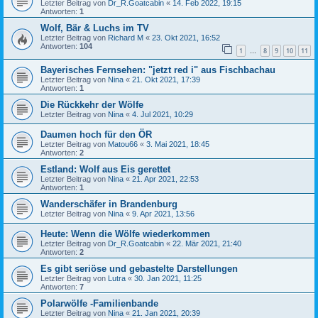
Letzter Beitrag von
Dr_R.Goatcabin
«
14. Feb 2022, 19:15
Antworten:
1
Wolf, Bär & Luchs im TV
Letzter Beitrag von
Richard M
«
23. Okt 2021, 16:52
Antworten:
104
1
8
9
10
11
…
Bayerisches Fernsehen: "jetzt red i" aus Fischbachau
Letzter Beitrag von
Nina
«
21. Okt 2021, 17:39
Antworten:
1
Die Rückkehr der Wölfe
Letzter Beitrag von
Nina
«
4. Jul 2021, 10:29
Daumen hoch für den ÖR
Letzter Beitrag von
Matou66
«
3. Mai 2021, 18:45
Antworten:
2
Estland: Wolf aus Eis gerettet
Letzter Beitrag von
Nina
«
21. Apr 2021, 22:53
Antworten:
1
Wanderschäfer in Brandenburg
Letzter Beitrag von
Nina
«
9. Apr 2021, 13:56
Heute: Wenn die Wölfe wiederkommen
Letzter Beitrag von
Dr_R.Goatcabin
«
22. Mär 2021, 21:40
Antworten:
2
Es gibt seriöse und gebastelte Darstellungen
Letzter Beitrag von
Lutra
«
30. Jan 2021, 11:25
Antworten:
7
Polarwölfe -Familienbande
Letzter Beitrag von
Nina
«
21. Jan 2021, 20:39