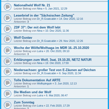
Nationalheld Wolf Nr. 21
Letzter Beitrag von
Nina
«
5. Jan 2021, 12:29
Leserbrief in der "Sächsischen Zeitung"
Letzter Beitrag von
Dr_R.Goatcabin
«
14. Dez 2020, 12:16
Antworten:
3
ZDF 37°: Der mit dem Wolf lebt
Letzter Beitrag von
Nina
«
10. Dez 2020, 11:36
Wolf Gustav
Letzter Beitrag von
Dr_R.Goatcabin
«
29. Nov 2020, 12:26
Woche der Wölfe/Wolfsaga im MDR 16.-25.10.2020
Letzter Beitrag von
Lutra
«
20. Okt 2020, 09:10
Antworten:
3
Erklärungen zum Wolf, 3sat, 19.10.20, NETZ NATUR
Letzter Beitrag von
Nina
«
19. Okt 2020, 17:59
Niedersachsen: großer Test von E-Zäunen auf Deichen
Letzter Beitrag von
Dr_R.Goatcabin
«
6. Sep 2020, 11:34
Tolle Dokumentation Auf ARTE
Letzter Beitrag von
Wolfspinguin
«
3. Jun 2020, 12:13
Antworten:
1
Die Medien und der Wolf
Letzter Beitrag von
Lutra
«
6. Mai 2020, 06:47
Zum Sonntag
Letzter Beitrag von
Lutra
«
22. Feb 2020, 17:29
Antworten:
2