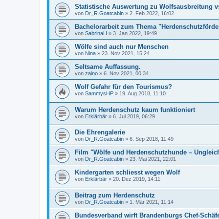
Statistische Auswertung zu Wolfsausbreitung v
von
Dr_R.Goatcabin
»
2. Feb 2022, 16:02
Bachelorarbeit zum Thema "Herdenschutzförde
von
SabrinaH
»
3. Jan 2022, 19:49
Wölfe sind auch nur Menschen
von
Nina
»
23. Nov 2021, 15:24
Seltsame Auffassung.
von
zaino
»
6. Nov 2021, 00:34
Wolf Gefahr für den Tourismus?
von
SammysHP
»
19. Aug 2018, 11:10
Warum Herdenschutz kaum funktioniert
von
Erklärbär
»
6. Jul 2019, 06:29
Die Ehrengalerie
von
Dr_R.Goatcabin
»
6. Sep 2018, 11:49
Film "Wölfe und Herdenschutzhunde – Ungleic
von
Dr_R.Goatcabin
»
23. Mai 2021, 22:01
Kindergarten schliesst wegen Wolf
von
Erklärbär
»
20. Dez 2019, 14:11
Beitrag zum Herdenschutz
von
Dr_R.Goatcabin
»
1. Mär 2021, 11:14
Bundesverband wirft Brandenburgs Chef-Schäfe