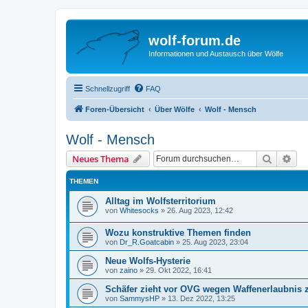
wolf-forum.de
Informationen und Austausch über Wölfe
Schnellzugriff
FAQ
Foren-Übersicht
Über Wölfe
Wolf - Mensch
Wolf - Mensch
Suche
Erw
Neues Thema
THEMEN
Alltag im Wolfsterritorium
von
Whitesocks
»
26. Aug 2023, 12:42
Wozu konstruktive Themen finden
von
Dr_R.Goatcabin
»
25. Aug 2023, 23:04
Neue Wolfs-Hysterie
von
zaino
»
29. Okt 2022, 16:41
Schäfer zieht vor OVG wegen Waffenerlaubnis 
von
SammysHP
»
13. Dez 2022, 13:25