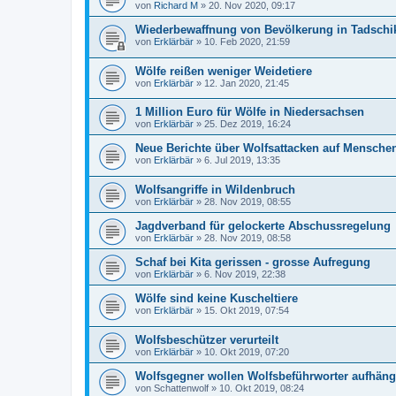
von
Richard M
»
20. Nov 2020, 09:17
Wiederbewaffnung von Bevölkerung in Tadschik
von
Erklärbär
»
10. Feb 2020, 21:59
Wölfe reißen weniger Weidetiere
von
Erklärbär
»
12. Jan 2020, 21:45
1 Million Euro für Wölfe in Niedersachsen
von
Erklärbär
»
25. Dez 2019, 16:24
Neue Berichte über Wolfsattacken auf Mensche
von
Erklärbär
»
6. Jul 2019, 13:35
Wolfsangriffe in Wildenbruch
von
Erklärbär
»
28. Nov 2019, 08:55
Jagdverband für gelockerte Abschussregelung
von
Erklärbär
»
28. Nov 2019, 08:58
Schaf bei Kita gerissen - grosse Aufregung
von
Erklärbär
»
6. Nov 2019, 22:38
Wölfe sind keine Kuscheltiere
von
Erklärbär
»
15. Okt 2019, 07:54
Wolfsbeschützer verurteilt
von
Erklärbär
»
10. Okt 2019, 07:20
Wolfsgegner wollen Wolfsbeführworter aufhän
von
Schattenwolf
»
10. Okt 2019, 08:24